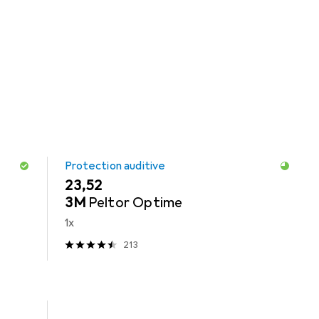
nettes De Sécurité + Protection Visage
Lame De Scie
Protection auditive
EUR
23,52
3M
Peltor Optime
1x
213