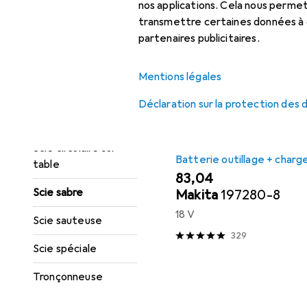
Meuleuse d'angle
Populaire
Batterie O
nos applications. Cela nous perm
transmettre certaines données à d
Scie à chantourner +
partenaires publicitaires.
Trier par
:
Pertinence
scie à ruban
Liste des produits
Scie à onglet
Mentions légales
Scie circulaire
Déclaration sur la protection des
portative
Scie circulaire sur
Batterie outillage + charg
table
EUR
83,04
Scie sabre
Makita
197280-8
18 V
Scie sauteuse
329
Scie spéciale
Tronçonneuse