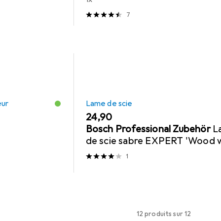
7
eur
Lame de scie
EUR
24,90
Bosch Professional Zubehör
L
de scie sabre EXPERT 'Wood 
Metal Demolition' S 1167 XHM,
1
pièce
12 produits sur 12