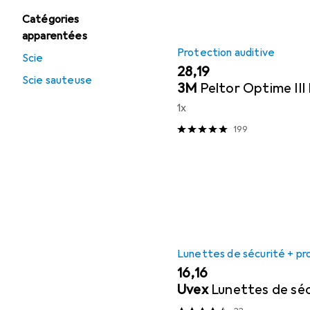
Catégories
apparentées
Protection auditive
Scie
EUR
28,19
Scie sauteuse
3M
Peltor Optime II
1x
199
Lunettes de sécurité + pr
EUR
16,16
Uvex
Lunettes de séc