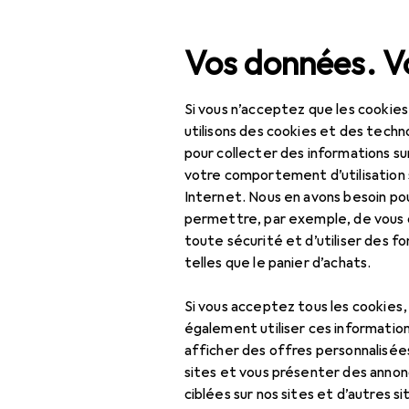
Recherche
Vos données. Vo
Si vous n’acceptez que les cookies
Navigation par catégorie
Tout l'assortiment
Bricolage +
Tout l'assortiment
utilisons des cookies et des techno
pour collecter des informations su
Bricolage + jardin
EU
21
votre comportement d’utilisation 
Ma
Internet. Nous en avons besoin po
Machines + ateliers
permettre, par exemple, de vous
toute sécurité et d’utiliser des f
Outil électrique
telles que le panier d’achats.
Accessoires
Scier + Découpe
Si vous acceptez tous les cookies
Cisailles à tôle
Ici, vous trouverez des ac
également utiliser ces information
électriques
et Lunettes de sécurité +
afficher des offres personnalisée
sites et vous présenter des annonc
Lame de scie
ciblées sur nos sites et d’autres si