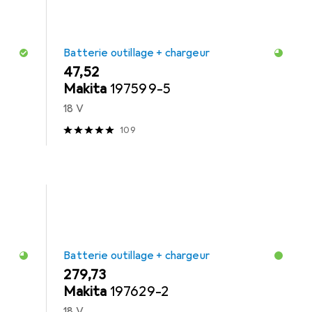
Batterie outillage + chargeur
EUR
47,52
Makita
197599-5
18 V
109
Batterie outillage + chargeur
EUR
279,73
Makita
197629-2
18 V