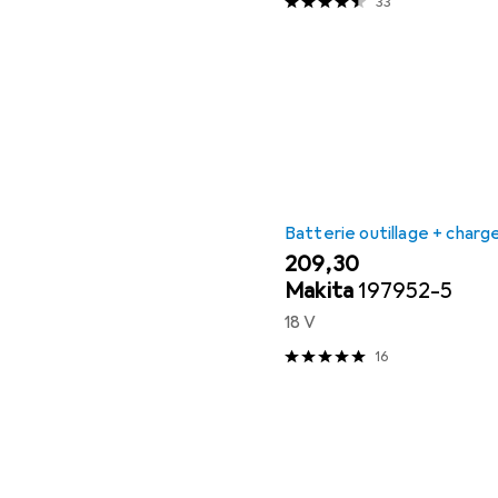
33
Batterie outillage + charg
EUR
209,30
Makita
197952-5
18 V
16