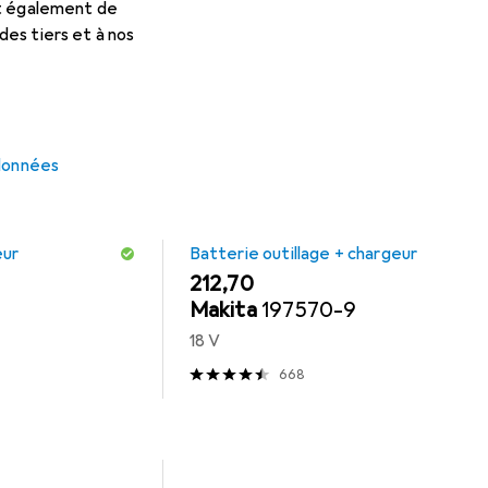
utillage + Chargeur
Makita
Protection Auditive
Lu
et également de
es tiers et à nos
 données
eur
Batterie outillage + chargeur
EUR
212,70
Makita
197570-9
18 V
668