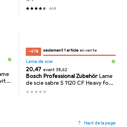
668
juste 1 pièce
seulement 1 article
en vente
en vente
−47%
Lame de scie
EUR
EUR
20,47
avant
38,62
ame
Bosch Professional Zubehör
Lame
with
de scie sabre S 1120 CF Heavy for
 1
Metal, pack de 5
Haut de la page