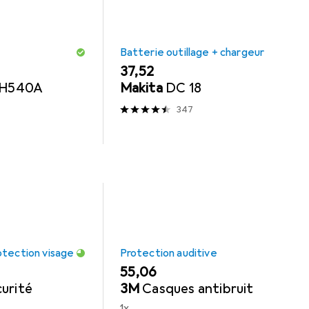
Batterie outillage + chargeur
EUR
37,52
I H540A
Makita
DC 18
347
otection visage
Protection auditive
EUR
55,06
urité
3M
Casques antibruit
1x