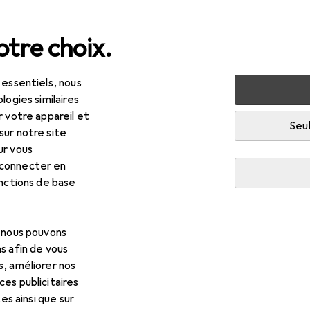
tre choix.
 essentiels, nous
 jardin
Machines + ateliers
Outil électrique
Scier + 
logies similaires
r votre appareil et
Seul
R
2,25
sur notre site
kita
DJR 187
ur vous
 connecter en
onctions de base
 pour Makita DJR 187
, nous pouvons
cessoires compatibles avec le produit Makita DJR 187 des catégo
s afin de vous
 protection visage.
s, améliorer nos
es publicitaires
tes ainsi que sur