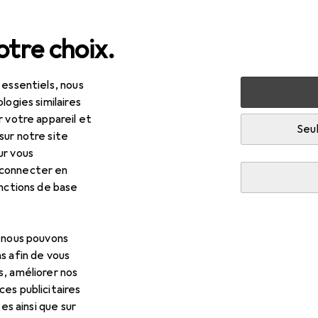
tre choix.
 essentiels, nous
ctrique
Fraiser + raboter
Tour
Loc-Line Système de t
logies similaires
r votre appareil et
Seul
sur notre site
R
,90
ur vous
c-Line
Système de tuyauterie de liquide de refroi
 connecter en
onctions de base
 pour Loc-Line Système de tu
, nous pouvons
ment
s afin de vous
s, améliorer nos
es publicitaires
cessoires compatibles avec le produit Loc-Line Système de tuya
tes ainsi que sur