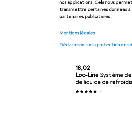
nos applications. Cela nous perm
Tête de fraisage
transmettre certaines données à d
Trier par
:
Pertinence
partenaires publicitaires.
Tour
Liste des produits
Mentions légales
Déclaration sur la protection des
Tour
EUR
18,02
Loc-Line
Système de 
de liquide de refroid
4