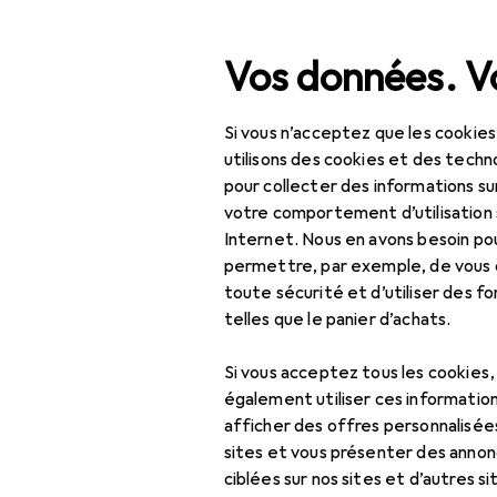
Recherche
Vos données. Vo
Si vous n’acceptez que les cookies
Navigation par catégorie
timent
Bricolage + jardin
Machines + ateliers
Outil éle
Tout l'assortiment
utilisons des cookies et des techno
pour collecter des informations su
Bricolage + jardin
votre comportement d’utilisation 
EU
18
Internet. Nous en avons besoin po
Lo
Machines + ateliers
permettre, par exemple, de vous
toute sécurité et d’utiliser des f
Outil électrique
telles que le panier d’achats.
Fraiser + raboter
Accessoires
Si vous acceptez tous les cookies
Fraiseuse
refroidisse
également utiliser ces information
afficher des offres personnalisée
Graveur
sites et vous présenter des annonc
Ici, vous trouverez des ac
Raboteuse
ciblées sur nos sites et d’autres si
Tour.