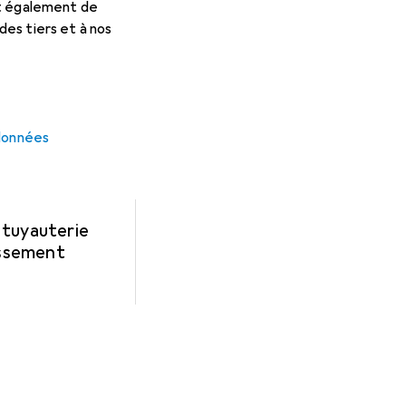
et également de
es tiers et à nos
 données
tuyauterie
issement