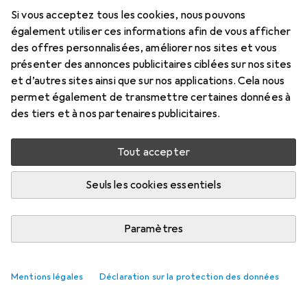
Accessoires pour Kukko
Si vous acceptez tous les cookies, nous pouvons
Extracteur
également utiliser ces informations afin de vous afficher
des offres personnalisées, améliorer nos sites et vous
présenter des annonces publicitaires ciblées sur nos sites
Ici, vous trouverez des accessoires compatibles avec le
et d’autres sites ainsi que sur nos applications. Cela nous
produit Kukko Extracteur.
permet également de transmettre certaines données à
Pertinence
des tiers et à nos partenaires publicitaires.
Liste des produits
Aucun produit trouvé
Tout accepter
Seuls les cookies essentiels
Paramètres
Mentions légales
Déclaration sur la protection des données