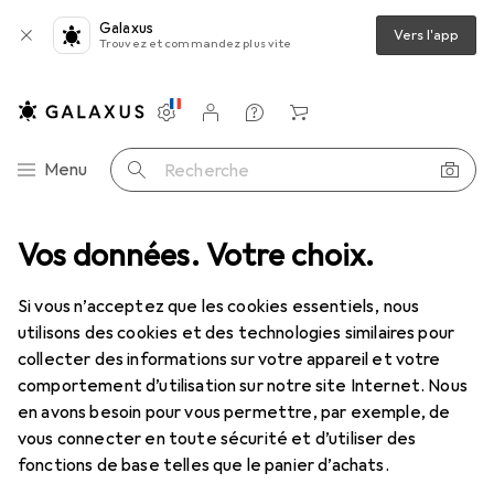
Galaxus
Vers l'app
Trouvez et commandez plus vite
Paramètres
Compte client
Listes de comparaison
Listes d'envies
Panier
Navigation par catégorie
Menu
Recherche
essoires
Vos données. Votre choix.
Outils automobiles
Kukko Extracteur
Accessoires
Si vous n’acceptez que les cookies essentiels, nous
utilisons des cookies et des technologies similaires pour
EUR
88,74
collecter des informations sur votre appareil et votre
Kukko
Extracteur
comportement d’utilisation sur notre site Internet. Nous
en avons besoin pour vous permettre, par exemple, de
vous connecter en toute sécurité et d’utiliser des
fonctions de base telles que le panier d’achats.