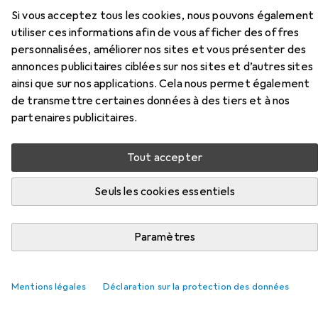
Accessoires pour Kukko
Si vous acceptez tous les cookies, nous pouvons également
utiliser ces informations afin de vous afficher des offres
Extracteur
personnalisées, améliorer nos sites et vous présenter des
annonces publicitaires ciblées sur nos sites et d’autres sites
Ici, vous trouverez des accessoires compatibles avec le
ainsi que sur nos applications. Cela nous permet également
produit Kukko Extracteur de la catégorie Outils
de transmettre certaines données à des tiers et à nos
automobiles.
partenaires publicitaires.
Pertinence
Tout accepter
Liste des produits
Seuls les cookies essentiels
Outils automobiles
Paramètres
EUR
31,34
Kukko
Rallonges
Mentions légales
Déclaration sur la protection des données