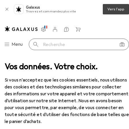
Galaxus
Vers l'app
Trouvez et commandez plus vite
Paramètres
Compte client
Listes de comparaison
Listes d'envies
Panier
Navigation par catégorie
Menu
Recherche
essoires
Vos données. Votre choix.
Outils automobiles
Kukko Extracteur
Accessoires
Si vous n’acceptez que les cookies essentiels, nous utilisons
des cookies et des technologies similaires pour collecter
EUR
64,09
des informations sur votre appareil et votre comportement
Kukko
Extracteur
d’utilisation sur notre site Internet. Nous en avons besoin
pour vous permettre, par exemple, de vous connecter en
toute sécurité et d’utiliser des fonctions de base telles que
le panier d’achats.