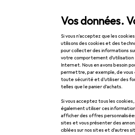
Recherche
Vos données. Vo
Si vous n’acceptez que les cookies
Navigation par catégorie
Tout l'assortiment
Bricolage + jardin
Tout l'assortiment
utilisons des cookies et des techno
pour collecter des informations su
Bricolage + jardin
votre comportement d’utilisation 
Internet. Nous en avons besoin po
Machines + ateliers
permettre, par exemple, de vous
toute sécurité et d’utiliser des f
Mécanique +
telles que le panier d’achats.
accessoires
Cric
Si vous acceptez tous les cookies
également utiliser ces information
Diagnostic
afficher des offres personnalisée
embarqué
sites et vous présenter des annonc
EU
10
ciblées sur nos sites et d’autres si
Ku
Éclairage pour