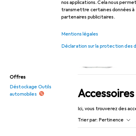
nos applications. Cela nous perm
atelier
transmettre certaines données à d
Equipement de
partenaires publicitaires.
garage
Mentions légales
Outils automobiles
Déclaration sur la protection des
Pistolet à cartouche
+ pompe à graisse
Offres
Déstockage Outils
Accessoires
automobiles
Ici, vous trouverez des ac
Trier par
:
Pertinence
Liste des produits