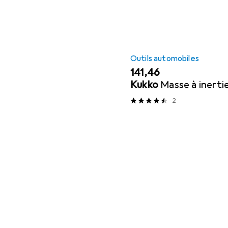
Outils automobiles
EUR
141,46
Kukko
Masse à inerti
2