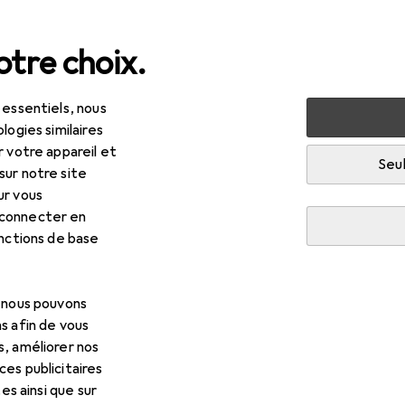
tre choix.
 essentiels, nous
Machines + ateliers
Mécanique + accessoires
Outils a
logies similaires
r votre appareil et
Seul
sur notre site
ur vous
 connecter en
onctions de base
, nous pouvons
s afin de vous
s, améliorer nos
es publicitaires
R
6,20
tes ainsi que sur
kko
Extracteur intérieur