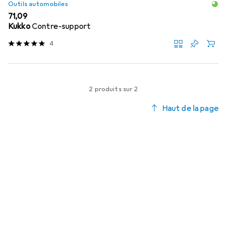
Outils automobiles
EUR
71,09
Kukko
Contre-support
4
2 produits sur 2
Haut de la page