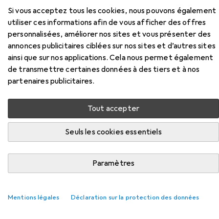
Si vous acceptez tous les cookies, nous pouvons également
utiliser ces informations afin de vous afficher des offres
EUR
69,17
personnalisées, améliorer nos sites et vous présenter des
Kukko
Extracteur intérieur
annonces publicitaires ciblées sur nos sites et d’autres sites
ainsi que sur nos applications. Cela nous permet également
de transmettre certaines données à des tiers et à nos
partenaires publicitaires.
Tout accepter
Seuls les cookies essentiels
Paramètres
Accessoires pour Kukko
Mentions légales
Déclaration sur la protection des données
Extracteur intérieur