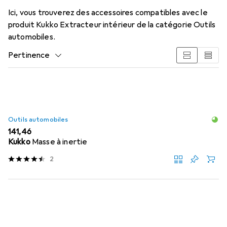
Ici, vous trouverez des accessoires compatibles avec le
produit Kukko Extracteur intérieur de la catégorie Outils
automobiles.
Pertinence
Liste des produits
Outils automobiles
EUR
141,46
Kukko
Masse à inertie
2