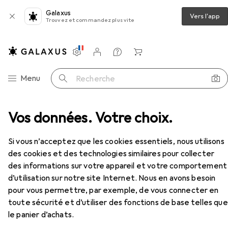
Galaxus
Vers l'app
Trouvez et commandez plus vite
Paramètres
Compte client
Listes de comparaison
Listes d'envies
Panier
Navigation par catégorie
Menu
Recherche
Vos données. Votre choix.
Outils automobiles
Kukko Extracteur intérieur
Accessoires
Si vous n’acceptez que les cookies essentiels, nous utilisons
des cookies et des technologies similaires pour collecter
des informations sur votre appareil et votre comportement
d’utilisation sur notre site Internet. Nous en avons besoin
pour vous permettre, par exemple, de vous connecter en
toute sécurité et d’utiliser des fonctions de base telles que
le panier d’achats.