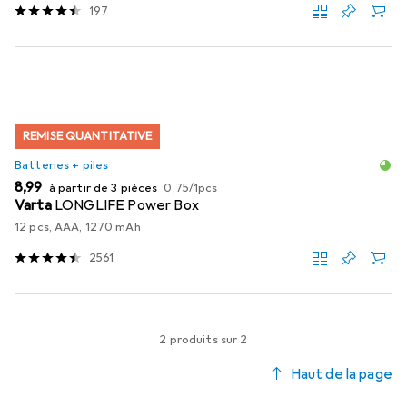
197
REMISE QUANTITATIVE
Batteries + piles
EUR
EUR
8,99
à partir de 3 pièces
0,75
/
1pcs
Varta
LONGLIFE Power Box
12 pcs, AAA, 1270 mAh
2561
2 produits sur 2
Haut de la page