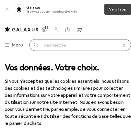
Galaxus
Vers l'app
Trouvez et commandez plus vite
Paramètres
Compte client
Listes de comparaison
Listes d'envies
Panier
Navigation par catégorie
Menu
Recherche
Homematic IP Bouton-poussoir rotatif HmIP-WRCR
Vos données. Votre choix.
Accessoires
Si vous n’acceptez que les cookies essentiels, nous utilisons
EUR
86,50
des cookies et des technologies similaires pour collecter
Homematic IP
Bouton-poussoir rotatif
des informations sur votre appareil et votre comportement
HmIP-WRCR
d’utilisation sur notre site Internet. Nous en avons besoin
pour vous permettre, par exemple, de vous connecter en
toute sécurité et d’utiliser des fonctions de base telles que
le panier d’achats.