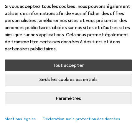
Accessoires pour Homematic IP
Si vous acceptez tous les cookies, nous pouvons également
Bouton-poussoir rotatif HmIP-
utiliser ces informations afin de vous afficher des offres
WRCR
personnalisées, améliorer nos sites et vous présenter des
annonces publicitaires ciblées sur nos sites et d’autres sites
ainsi que sur nos applications. Cela nous permet également
Ici, vous trouverez des accessoires compatibles avec le
de transmettre certaines données à des tiers et à nos
produit Homematic IP Bouton-poussoir rotatif HmIP-
partenaires publicitaires.
WRCR de la catégorie Batteries + piles.
Pertinence
Tout accepter
Liste des produits
Seuls les cookies essentiels
−10%
Paramètres
Batteries + piles
EUR
EUR
EUR
43,26
avant
48,29
2,16
/
1pcs
Energizer
Ultimate Lithium
Mentions légales
Déclaration sur la protection des données
20 pcs, AAA, 1250 mAh