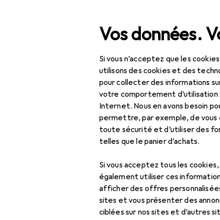
Recherche
Vos données. Vo
Si vous n’acceptez que les cookies
Navigation par catégorie
Tout l'assortiment
Bricolage + jardin
Tout l'assortiment
utilisons des cookies et des techno
pour collecter des informations su
EU
65
Bricolage + jardin
votre comportement d’utilisation 
He
Internet. Nous en avons besoin po
Équipements
100
permettre, par exemple, de vous
électriques
toute sécurité et d’utiliser des f
telles que le panier d’achats.
Installations
Accessoires
électriques
Si vous acceptez tous les cookies
Accessoires de
également utiliser ces information
Ici, vous trouverez des ac
câblage
afficher des offres personnalisée
sites et vous présenter des annonc
Trier par
:
Pertinence
Accessoires de
ciblées sur nos sites et d’autres si
connexion par câble
Liste des produits