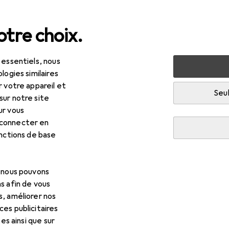
tre choix.
 essentiels, nous
Équipements électriques
Installations électriques
logies similaires
r votre appareil et
EUR
R
,31
Seul
0,65
/
1m
sur notre site
lukabel
Toron HZK
ur vous
 m
 connecter en
onctions de base
 pour Helukabel Toron HZK
, nous pouvons
s afin de vous
cessoires compatibles avec le produit Helukabel Toron HZK de 
s, améliorer nos
es publicitaires
tes ainsi que sur