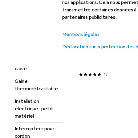
nos applications. Cela nous perm
transmettre certaines données à d
Boîte de jonction
partenaires publicitaires.
Câble électrique
REMISE QUANTITATIVE
Mentions légales
Collier de serrage
Connecteur pour câble
Déclaration sur la protection des
Conduite des câbles
EUR
4,61
à partir de 2 pièces
Steffen
Bornier 0,
Connecteur pour
noir
câble
17
Gaine
thermorétractable
Installation
électrique : petit
matériel
Interrupteur pour
cordon