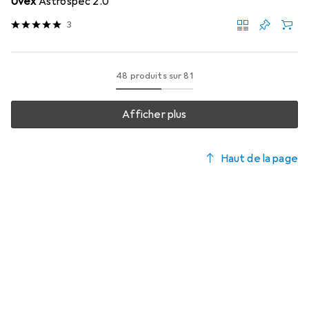
Uvex
Astrospec 2.0
3
48 produits sur 81
Afficher plus
Haut de la page