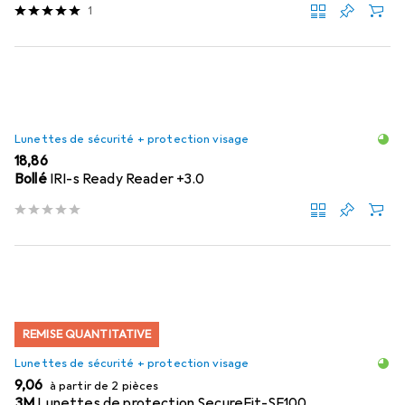
1
Lunettes de sécurité + protection visage
EUR
18,86
Bollé
IRI-s Ready Reader +3.0
REMISE QUANTITATIVE
Lunettes de sécurité + protection visage
EUR
9,06
à partir de 2 pièces
3M
Lunettes de protection SecureFit-SF100