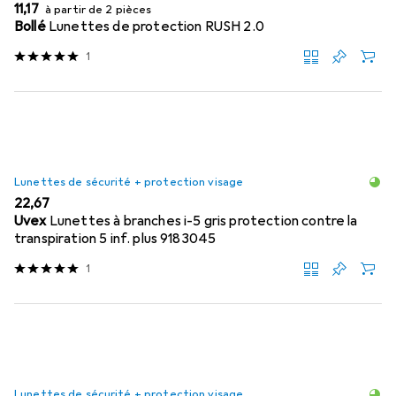
EUR
11,17
à partir de 2 pièces
Bollé
Lunettes de protection RUSH 2.0
1
Lunettes de sécurité + protection visage
EUR
22,67
Uvex
Lunettes à branches i-5 gris protection contre la
transpiration 5 inf. plus 9183045
1
Lunettes de sécurité + protection visage