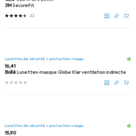
3M
SecureFit
22
Lunettes de sécurité + protection visage
EUR
16,41
Bollé
Lunettes-masque Globe Klar ventilation indirecte
Lunettes de sécurité + protection visage
EUR
15,90