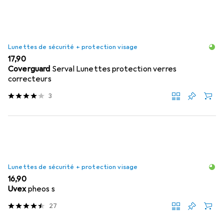
Lunettes de sécurité + protection visage
EUR
17,90
Coverguard
Serval Lunettes protection verres
correcteurs
3
Lunettes de sécurité + protection visage
EUR
16,90
Uvex
pheos s
27