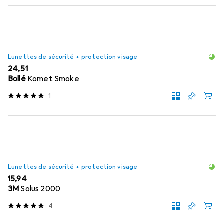
Lunettes de sécurité + protection visage
EUR
24,51
Bollé
Komet Smoke
1
Lunettes de sécurité + protection visage
EUR
15,94
3M
Solus 2000
4