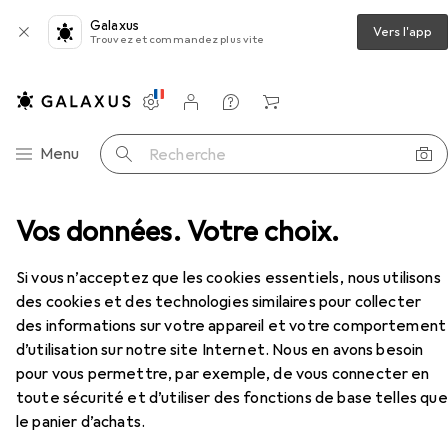
Galaxus
Vers l'app
Trouvez et commandez plus vite
Paramètres
Compte client
Listes de comparaison
Listes d'envies
Panier
Navigation par catégorie
Menu
Recherche
e
Vos données. Votre choix.
Flex Papier abrasif auto-agrippant SELECTFLEX
Accessoires
Si vous n’acceptez que les cookies essentiels, nous utilisons
EUR
39,79
des cookies et des technologies similaires pour collecter
Flex
Papier abrasif auto-agrippant
SELECTFLEX
des informations sur votre appareil et votre comportement
Plateau de ponçage triangulaire
d’utilisation sur notre site Internet. Nous en avons besoin
pour vous permettre, par exemple, de vous connecter en
toute sécurité et d’utiliser des fonctions de base telles que
le panier d’achats.