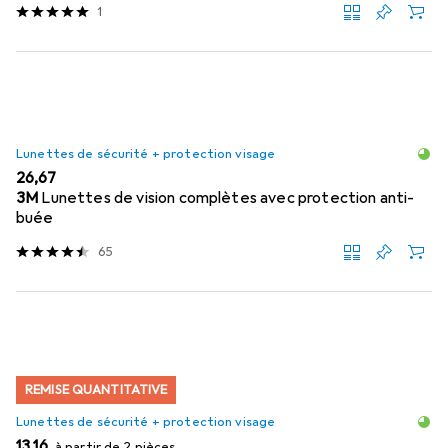
1
Lunettes de sécurité + protection visage
EUR
26,67
3M
Lunettes de vision complètes avec protection anti-
buée
65
REMISE QUANTITATIVE
Lunettes de sécurité + protection visage
EUR
13,16
à partir de 2 pièces