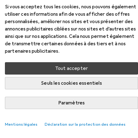
Accessoires pour Flex Papier
Si vous acceptez tous les cookies, nous pouvons également
abrasif auto-agrippant
utiliser ces informations afin de vous afficher des offres
SELECTFLEX
personnalisées, améliorer nos sites et vous présenter des
annonces publicitaires ciblées sur nos sites et d’autres sites
ainsi que sur nos applications. Cela nous permet également
Ici, vous trouverez des accessoires compatibles avec le
de transmettre certaines données à des tiers et à nos
produit Flex Papier abrasif auto-agrippant SELECTFLEX
partenaires publicitaires.
de la catégorie Lunettes de sécurité + protection
visage.
Tout accepter
Pertinence
Liste des produits
Seuls les cookies essentiels
Paramètres
Lunettes de sécurité + protection visage
EUR
18,36
Uvex
Lunettes de protection
Mentions légales
Déclaration sur la protection des données
103