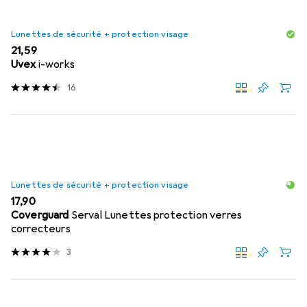
Lunettes de sécurité + protection visage
EUR
21,59
Uvex
i-works
16
Lunettes de sécurité + protection visage
EUR
17,90
Coverguard
Serval Lunettes protection verres
correcteurs
3