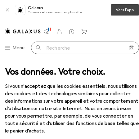
Galaxus
Vers l'app
Trouvez et commandez plus vite
Paramètres
Compte client
Listes de comparaison
Listes d'envies
Panier
Navigation par catégorie
Menu
Recherche
ctriques
Vos données. Votre choix.
Gaine thermorétractable
Delock Set
Accessoires
EUR
6,54
Si vous n’acceptez que les cookies essentiels, nous utilisons
à partir de 3 pièces
Delock
Set
des cookies et des technologies similaires pour collecter
100x
des informations sur votre appareil et votre comportement
d’utilisation sur notre site Internet. Nous en avons besoin
pour vous permettre, par exemple, de vous connecter en
toute sécurité et d’utiliser des fonctions de base telles que
Accessoires pour Delock Set
le panier d’achats.