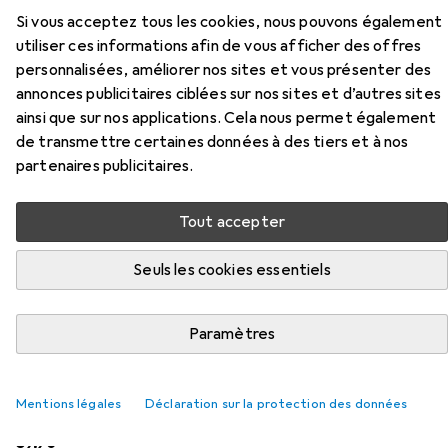
Ici, vous trouverez des accessoires compatibles avec le
Si vous acceptez tous les cookies, nous pouvons également
produit Delock Set de la catégorie Pistolet à air chaud.
utiliser ces informations afin de vous afficher des offres
personnalisées, améliorer nos sites et vous présenter des
Pertinence
annonces publicitaires ciblées sur nos sites et d’autres sites
Liste des produits
ainsi que sur nos applications. Cela nous permet également
de transmettre certaines données à des tiers et à nos
partenaires publicitaires.
Pistolet à air chaud
Tout accepter
EUR
186,70
Bosch Professional
GHG 18V-50
Seuls les cookies essentiels
95
Paramètres
Mentions légales
Déclaration sur la protection des données
Pistolet à air chaud
EUR
59,90