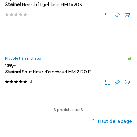
Steinel
Heissluftgebläse HM 1620S
Pistolet à air chaud
EUR
139,–
Steinel
Souffleur d'air chaud HM 2120 E
4
3 produits sur 3
Haut de la page