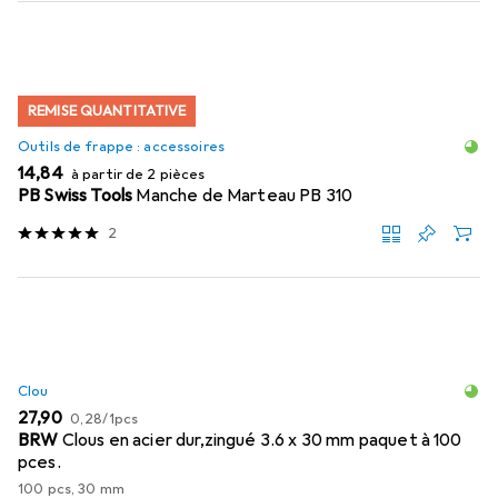
REMISE QUANTITATIVE
Outils de frappe : accessoires
EUR
14,84
à partir de 2 pièces
PB Swiss Tools
Manche de Marteau PB 310
2
Clou
EUR
EUR
27,90
0,28
/
1pcs
BRW
Clous en acier dur,zingué 3.6 x 30 mm paquet à 100
pces.
100 pcs, 30 mm