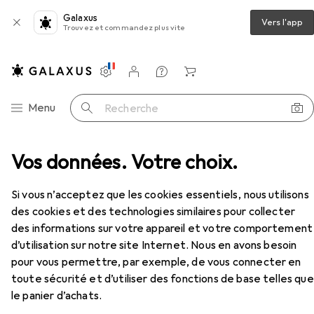
Galaxus
Vers l'app
Trouvez et commandez plus vite
Paramètres
Compte client
Listes de comparaison
Listes d'envies
Panier
Navigation par catégorie
Menu
Recherche
Vos données. Votre choix.
Marteau
Black & Decker marteau de monteur
Accessoires
EUR
12,90
Si vous n’acceptez que les cookies essentiels, nous utilisons
Black & Decker
marteau de monteur
des cookies et des technologies similaires pour collecter
200 g
des informations sur votre appareil et votre comportement
d’utilisation sur notre site Internet. Nous en avons besoin
pour vous permettre, par exemple, de vous connecter en
Accessoires pour Black & Decker
toute sécurité et d’utiliser des fonctions de base telles que
le panier d’achats.
marteau de monteur