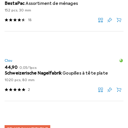
BestaPac
Assortiment de ménages
152 pcs, 30 mm
18
Clou
EUR
EUR
44,90
0,05
/
1pcs
Schweizerische Nagelfabrik
Goupilles à tête plate
1020 pcs, 80 mm
2