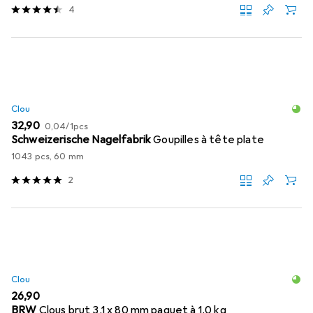
4
Clou
EUR
EUR
32,90
0,04
/
1pcs
Schweizerische Nagelfabrik
Goupilles à tête plate
1043 pcs, 60 mm
2
Clou
EUR
26,90
BRW
Clous brut 3.1 x 80 mm paquet à 1.0 kg