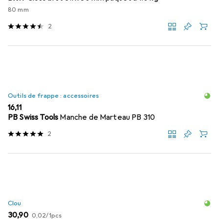
80 mm
2
Outils de frappe : accessoires
EUR
16,11
PB Swiss Tools
Manche de Marteau PB 310
2
Clou
EUR
EUR
30,90
0,02
/
1pcs