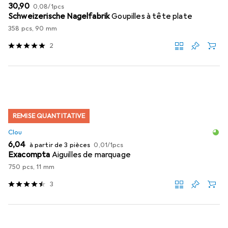
EUR
EUR
30,90
0,08
/
1pcs
Schweizerische Nagelfabrik
Goupilles à tête plate
358 pcs, 90 mm
2
REMISE QUANTITATIVE
Clou
EUR
EUR
6,04
à partir de 3 pièces
0,01
/
1pcs
Exacompta
Aiguilles de marquage
750 pcs, 11 mm
3