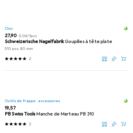
Clou
EUR
EUR
27,90
0,06
/
1pcs
Schweizerische Nagelfabrik
Goupilles à tête plate
510 pcs, 80 mm
2
Outils de frappe : accessoires
EUR
19,57
PB Swiss Tools
Manche de Marteau PB 310
2