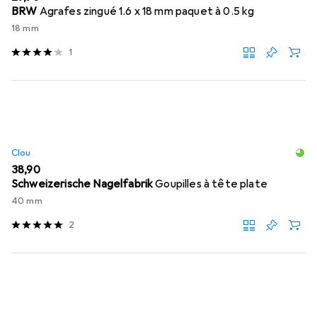
BRW
Agrafes zingué 1.6 x 18 mm paquet à 0.5 kg
18 mm
1
Clou
EUR
38,90
Schweizerische Nagelfabrik
Goupilles à tête plate
40 mm
2