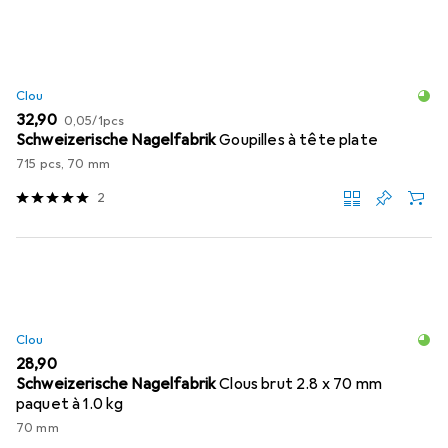
Clou
EUR
EUR
32,90
0,05
/
1pcs
Schweizerische Nagelfabrik
Goupilles à tête plate
715 pcs, 70 mm
2
Clou
EUR
28,90
Schweizerische Nagelfabrik
Clous brut 2.8 x 70 mm
paquet à 1.0 kg
70 mm