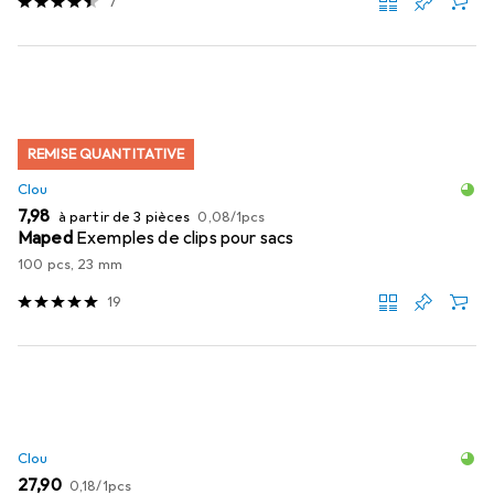
7
REMISE QUANTITATIVE
Clou
EUR
EUR
7,98
à partir de 3 pièces
0,08
/
1pcs
Maped
Exemples de clips pour sacs
100 pcs, 23 mm
19
Clou
EUR
EUR
27,90
0,18
/
1pcs