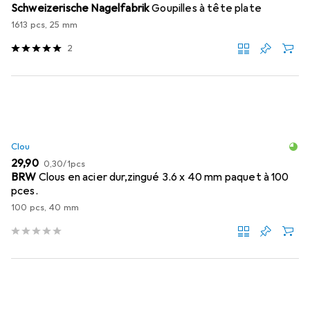
Schweizerische Nagelfabrik
Goupilles à tête plate
1613 pcs, 25 mm
2
Clou
EUR
EUR
29,90
0,30
/
1pcs
BRW
Clous en acier dur,zingué 3.6 x 40 mm paquet à 100
pces.
100 pcs, 40 mm