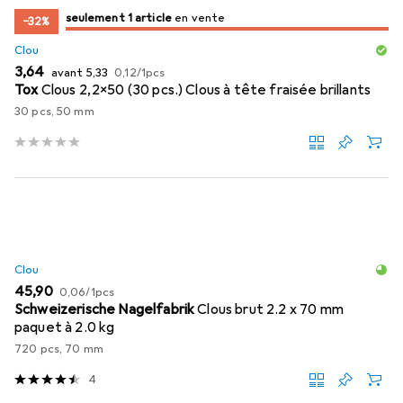
juste 1 pièce
seulement 1 article
en vente
en vente
−32%
Clou
EUR
EUR
EUR
3,64
avant
5,33
0,12
/
1pcs
Tox
Clous 2,2x50 (30 pcs.) Clous à tête fraisée brillants
30 pcs, 50 mm
Clou
EUR
EUR
45,90
0,06
/
1pcs
Schweizerische Nagelfabrik
Clous brut 2.2 x 70 mm
paquet à 2.0 kg
720 pcs, 70 mm
4