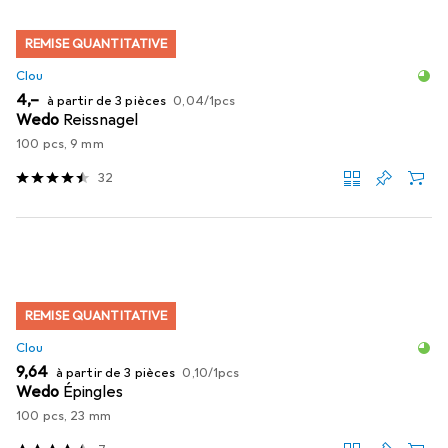
REMISE QUANTITATIVE
Clou
EUR
EUR
4,–
à partir de 3 pièces
0,04
/
1pcs
Wedo
Reissnagel
100 pcs, 9 mm
32
REMISE QUANTITATIVE
Clou
EUR
EUR
9,64
à partir de 3 pièces
0,10
/
1pcs
Wedo
Épingles
100 pcs, 23 mm