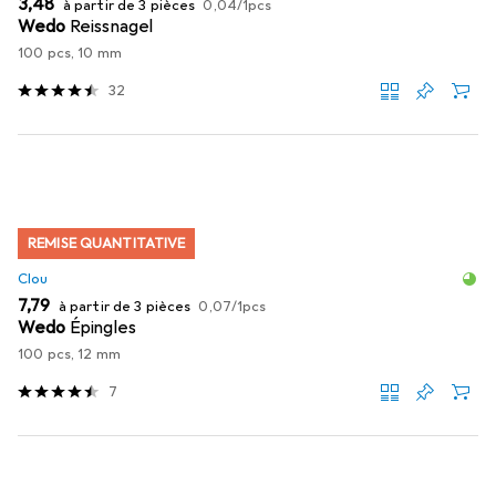
EUR
EUR
3,48
à partir de 3 pièces
0,04
/
1pcs
Wedo
Reissnagel
100 pcs, 10 mm
32
REMISE QUANTITATIVE
Clou
EUR
EUR
7,79
à partir de 3 pièces
0,07
/
1pcs
Wedo
Épingles
100 pcs, 12 mm
7