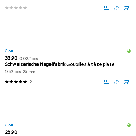
Clou
EUR
EUR
33,90
0,02
/
1pcs
Schweizerische Nagelfabrik
Goupilles à tête plate
1852 pcs, 25 mm
2
Clou
EUR
28,90