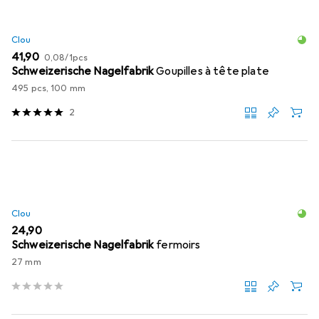
Clou
EUR
EUR
41,90
0,08
/
1pcs
Schweizerische Nagelfabrik
Goupilles à tête plate
495 pcs, 100 mm
2
Clou
EUR
24,90
Schweizerische Nagelfabrik
fermoirs
27 mm