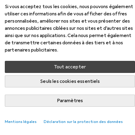
Si vous acceptez tous les cookies, nous pouvons également
Ici, vous trouverez des accessoires compatibles avec le
utiliser ces informations afin de vous afficher des offres
produit Black & Decker marteau de monteur des
personnalisées, améliorer nos sites et vous présenter des
catégories Clou et Outils de frappe : accessoires.
annonces publicitaires ciblées sur nos sites et d’autres sites
ainsi que sur nos applications. Cela nous permet également
de transmettre certaines données à des tiers et à nos
Populaire
Clou
Outils De Frappe : Accessoires
partenaires publicitaires.
Pertinence
Tout accepter
Liste des produits
Seuls les cookies essentiels
Paramètres
Clou
EUR
EUR
16,90
0,02
/
1pcs
BestaPac
Assortiment de clous
815 pcs, 60 mm
Mentions légales
Déclaration sur la protection des données
46