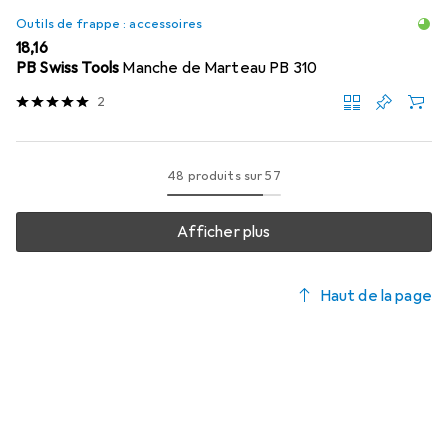
Outils de frappe : accessoires
EUR
18,16
PB Swiss Tools
Manche de Marteau PB 310
2
48 produits sur 57
Afficher plus
Haut de la page