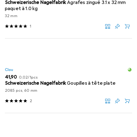
Schweizerische Nagelfabrik
Agrafes zingué 3.1 x 32 mm
paquet à 1.0 kg
32 mm
1
Clou
EUR
EUR
41,90
0,02
/
1pcs
Schweizerische Nagelfabrik
Goupilles à tête plate
2085 pcs, 60 mm
2