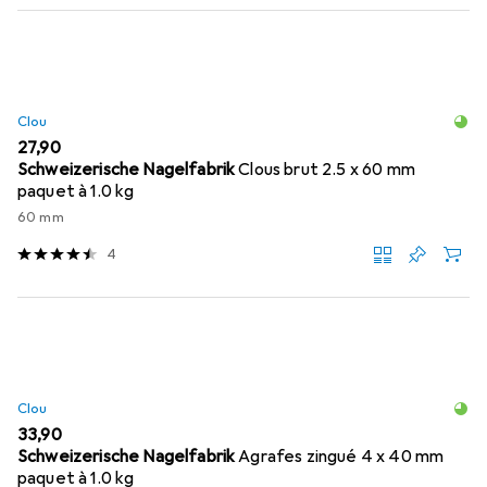
Clou
EUR
27,90
Schweizerische Nagelfabrik
Clous brut 2.5 x 60 mm
paquet à 1.0 kg
60 mm
4
Clou
EUR
33,90
Schweizerische Nagelfabrik
Agrafes zingué 4 x 40 mm
paquet à 1.0 kg