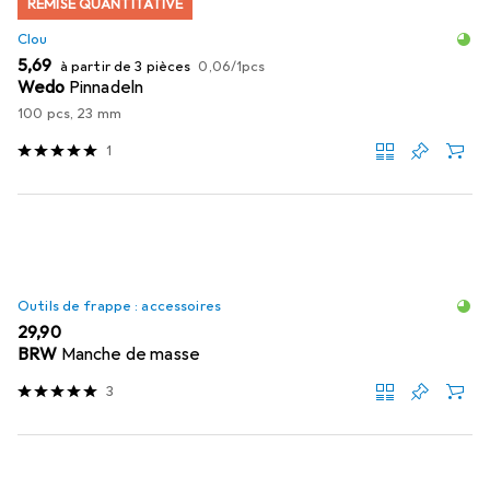
REMISE QUANTITATIVE
Clou
EUR
EUR
5,69
à partir de 3 pièces
0,06
/
1pcs
Wedo
Pinnadeln
100 pcs, 23 mm
1
Outils de frappe : accessoires
EUR
29,90
BRW
Manche de masse
3