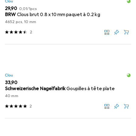
Clou
EUR
EUR
29,90
0,01
/
1pcs
BRW
Clous brut 0.8 x 10 mm paquet à 0.2 kg
4652 pcs, 10 mm
2
Clou
EUR
33,90
Schweizerische Nagelfabrik
Goupilles à tête plate
40 mm
2