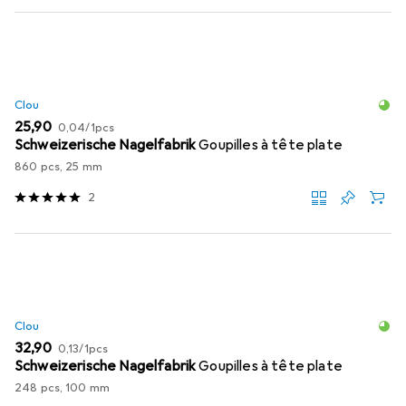
Clou
EUR
EUR
25,90
0,04
/
1pcs
Schweizerische Nagelfabrik
Goupilles à tête plate
860 pcs, 25 mm
2
Clou
EUR
EUR
32,90
0,13
/
1pcs
Schweizerische Nagelfabrik
Goupilles à tête plate
248 pcs, 100 mm