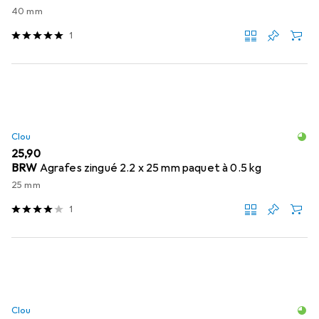
40 mm
1
Clou
EUR
25,90
BRW
Agrafes zingué 2.2 x 25 mm paquet à 0.5 kg
25 mm
1
Clou