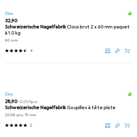
Clou
EUR
32,90
Schweizerische Nagelfabrik
Clous brut 2 x 60 mm paquet
à 1.0 kg
60 mm
4
Clou
EUR
EUR
28,90
0,01
/
1pcs
Schweizerische Nagelfabrik
Goupilles à tête plate
2048 pcs, 15 mm
2