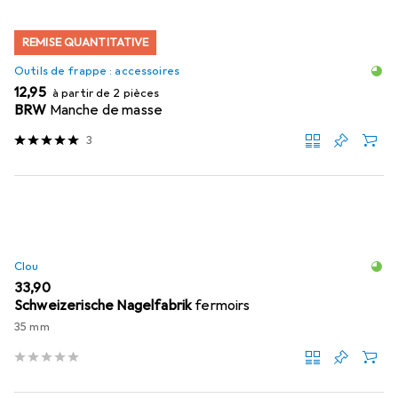
REMISE QUANTITATIVE
Outils de frappe : accessoires
EUR
12,95
à partir de 2 pièces
BRW
Manche de masse
3
Clou
EUR
33,90
Schweizerische Nagelfabrik
fermoirs
35 mm