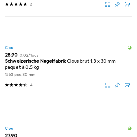
2
Clou
EUR
EUR
28,90
0,02
/
1pcs
Schweizerische Nagelfabrik
Clous brut 1.3 x 30 mm
paquet à 0.5 kg
1563 pcs, 30 mm
4
Clou
EUR
27,90