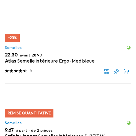
−23%
Semelles
EUR
EUR
22,30
avant
28,90
Atlas
Semelle intérieure Ergo-Med bleue
8
REMISE QUANTITATIVE
Semelles
EUR
9,67
à partir de 2 pièces