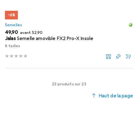
−6%
Semelles
EUR
EUR
49,90
avant
52,90
Jalas
Semelle amovible FX2 Pro-X Insole
8 tailles
23 produits sur 23
Haut de la page