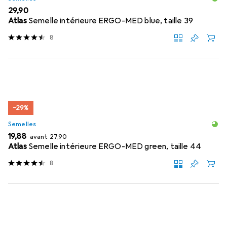
EUR
29,90
Atlas
Semelle intérieure ERGO-MED blue, taille 39
8
−29%
Semelles
EUR
EUR
19,88
avant
27,90
Atlas
Semelle intérieure ERGO-MED green, taille 44
8