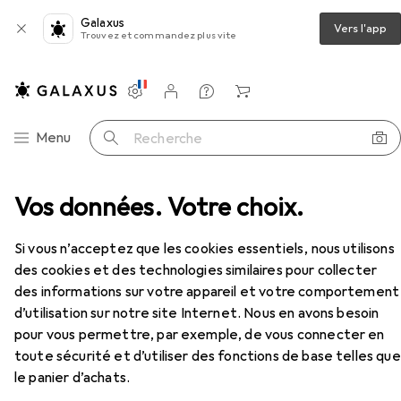
Galaxus
Vers l'app
Trouvez et commandez plus vite
Paramètres
Compte client
Listes de comparaison
Listes d'envies
Panier
Navigation par catégorie
Menu
Recherche
de travail
Vos données. Votre choix.
Atlas Chaussures de sécurité basses S1
Accessoires
Si vous n’acceptez que les cookies essentiels, nous utilisons
EUR
116,19
Atlas
Chaussures de sécurité basses S1
des cookies et des technologies similaires pour collecter
10 tailles
des informations sur votre appareil et votre comportement
d’utilisation sur notre site Internet. Nous en avons besoin
pour vous permettre, par exemple, de vous connecter en
toute sécurité et d’utiliser des fonctions de base telles que
Accessoires pour Atlas
le panier d’achats.