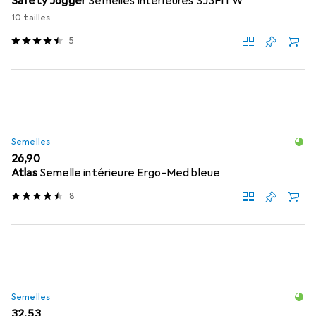
Safety Jogger
Semelles intérieures SJ3FITW
10 tailles
5
Semelles
EUR
26,90
Atlas
Semelle intérieure Ergo-Med bleue
8
Semelles
EUR
32,53