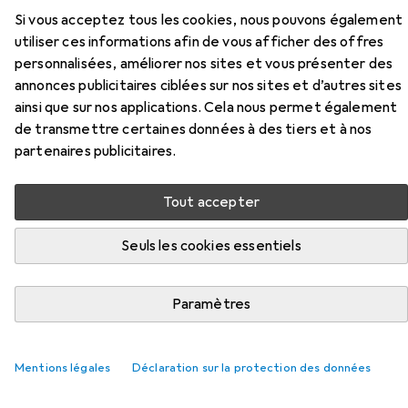
Chaussures de sécurité basses S1
Si vous acceptez tous les cookies, nous pouvons également
utiliser ces informations afin de vous afficher des offres
Ici, vous trouverez des accessoires compatibles avec le
personnalisées, améliorer nos sites et vous présenter des
produit Atlas Chaussures de sécurité basses S1 de la
annonces publicitaires ciblées sur nos sites et d’autres sites
catégorie Semelles.
ainsi que sur nos applications. Cela nous permet également
de transmettre certaines données à des tiers et à nos
partenaires publicitaires.
Populaire
Atlas
Tout accepter
Pertinence
Liste des produits
Seuls les cookies essentiels
Paramètres
Semelles
EUR
19,02
Puma
Einlegesohle
Mentions légales
Déclaration sur la protection des données
6