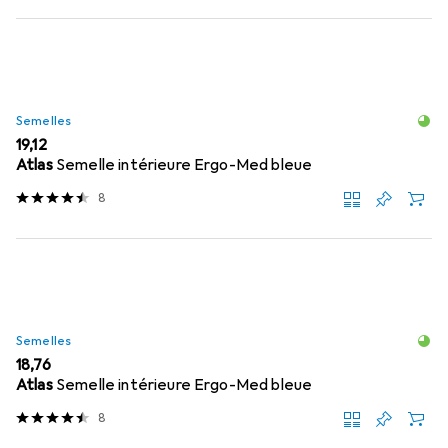
Semelles
EUR
19,12
Atlas
Semelle intérieure Ergo-Med bleue
8
Semelles
EUR
18,76
Atlas
Semelle intérieure Ergo-Med bleue
8