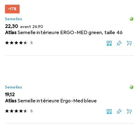
−17%
Semelles
EUR
EUR
22,30
avant
26,90
Atlas
Semelle intérieure ERGO-MED green, taille 46
8
Semelles
EUR
19,12
Atlas
Semelle intérieure Ergo-Med bleue
8