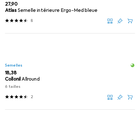
EUR
27,90
Atlas
Semelle intérieure Ergo-Med bleue
8
Semelles
EUR
18,38
Collonil
Allround
6 tailles
2