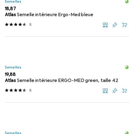
Semelles
EUR
18,87
Atlas
Semelle intérieure Ergo-Med bleue
8
Semelles
EUR
19,88
Atlas
Semelle intérieure ERGO-MED green, taille 42
8
Semelles