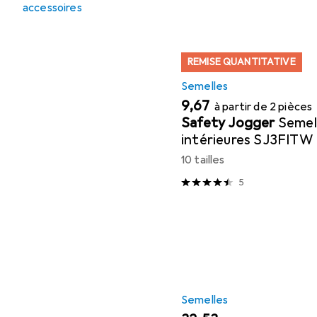
accessoires
REMISE QUANTITATIVE
Semelles
EUR
9,67
à partir de 2 pièces
Safety Jogger
Semel
intérieures SJ3FITW
10 tailles
5
Semelles