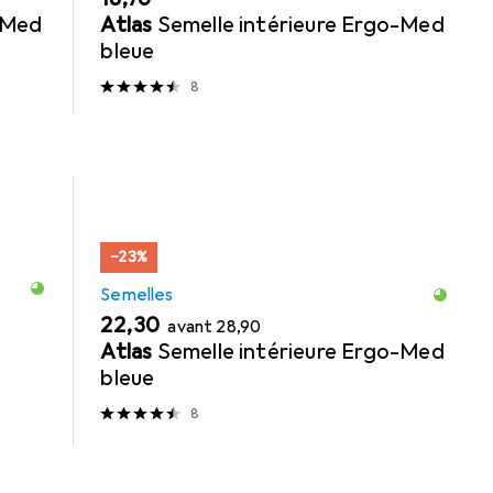
-Med
Atlas
Semelle intérieure Ergo-Med
bleue
8
−23%
Semelles
EUR
EUR
22,30
avant
28,90
Atlas
Semelle intérieure Ergo-Med
bleue
8