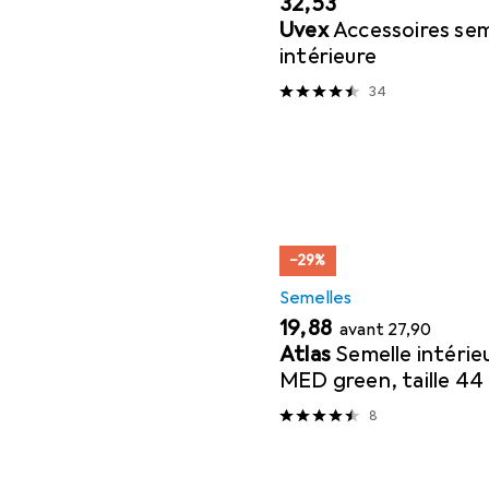
EUR
32,53
Uvex
Accessoires sem
intérieure
34
−29%
Semelles
EUR
EUR
19,88
avant
27,90
Atlas
Semelle intéri
MED green, taille 44
8