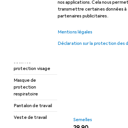
protection + bleu de
nos applications. Cela nous perm
travail
transmettre certaines données à d
partenaires publicitaires.
Gants de protection
Gilet
Mentions légales
Semelles
Haut de travail
Déclaration sur la protection des
EUR
19,02
Puma
Einlegesohle
Lunettes de
6
sécurité +
protection visage
Masque de
protection
respiratoire
Pantalon de travail
Veste de travail
Semelles
EUR
29,90