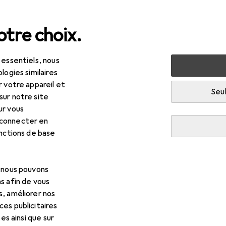
tre choix.
 essentiels, nous
rité
Sécurité au travail
Vêtements de travail
Chaussu
logies similaires
r votre appareil et
R
,90
Seul
sur notre site
eba
Chaussures ESD
ur vous
illes
 connecter en
onctions de base
 pour Abeba Chaussures ES
, nous pouvons
s afin de vous
cessoires compatibles avec le produit Abeba Chaussures ESD de
s, améliorer nos
es publicitaires
tes ainsi que sur