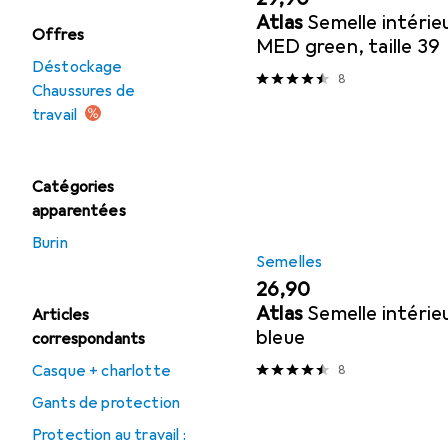
Atlas
Semelle intéri
Offres
MED green, taille 39
Déstockage
8
Chaussures de
travail
Catégories
apparentées
Burin
Semelles
EUR
26,90
Atlas
Semelle intéri
Articles
bleue
correspondants
Casque + charlotte
8
Gants de protection
Protection au travail :