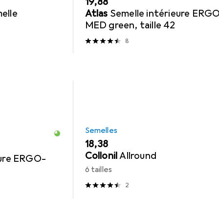
EUR
19,88
elle
Atlas
Semelle intérieure ERG
MED green, taille 42
8
Semelles
EUR
18,38
Collonil
Allround
eure ERGO-
6 tailles
2