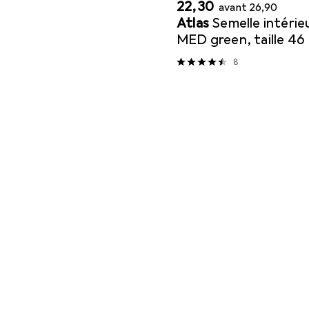
EUR
EUR
22,30
avant
26,90
Atlas
Semelle intéri
MED green, taille 46
8