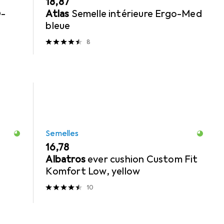
EUR
18,87
O-
Atlas
Semelle intérieure Ergo-Med
bleue
8
Semelles
EUR
16,78
Albatros
ever cushion Custom Fit
Komfort Low, yellow
10