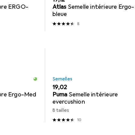
eure ERGO-
Atlas
Semelle intérieure Ergo
bleue
8
Semelles
EUR
19,02
eure Ergo-Med
Puma
Semelle intérieure
evercushion
8 tailles
10