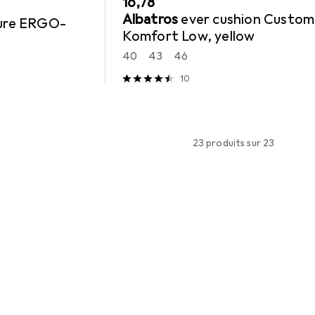
EUR
16,78
Albatros
ever cushion Custom
eure ERGO-
Komfort Low, yellow
40
43
46
10
23 produits sur 23