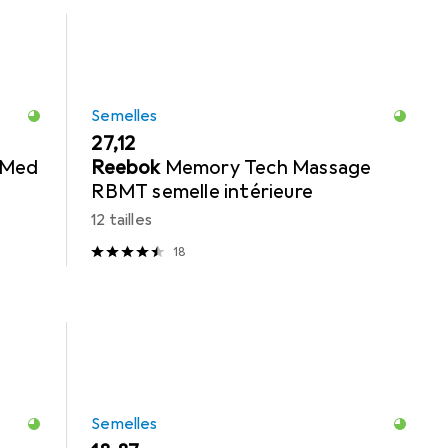
Semelles
EUR
27,12
-Med
Reebok
Memory Tech Massage
RBMT semelle intérieure
12 tailles
18
Semelles