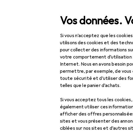
Recherche
Vos données. Vo
Si vous n’acceptez que les cookies
Navigation par catégorie
Tout l'assortiment
Bricolage + jardin
Sécu
Tout l'assortiment
utilisons des cookies et des techno
pour collecter des informations su
EU
68
Bricolage + jardin
votre comportement d’utilisation 
Ab
Internet. Nous en avons besoin po
Sécurité
8 ta
permettre, par exemple, de vous
toute sécurité et d’utiliser des f
Sécurité au travail
telles que le panier d’achats.
Vêtements de travail
Accessoires
Si vous acceptez tous les cookies
Casque + charlotte
également utiliser ces information
Ici, vous trouverez des ac
afficher des offres personnalisée
Chaussures de travail
sites et vous présenter des annonc
Trier par
:
Pertinence
Combinaison de
ciblées sur nos sites et d’autres si
Liste des produits