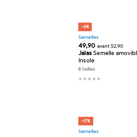
−6%
Semelles
EUR
EUR
49,90
avant
52,90
Jalas
Semelle amovib
Insole
8 tailles
−17%
Semelles