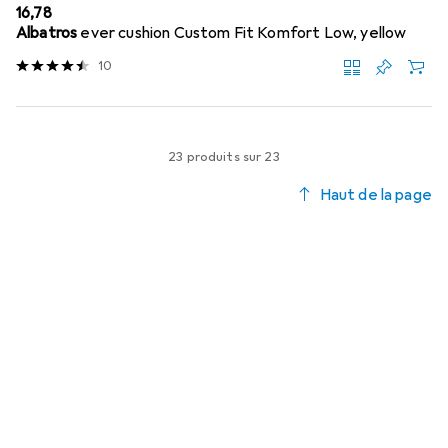
EUR
16,78
Albatros
ever cushion Custom Fit Komfort Low, yellow
10
23 produits sur 23
Haut de la page