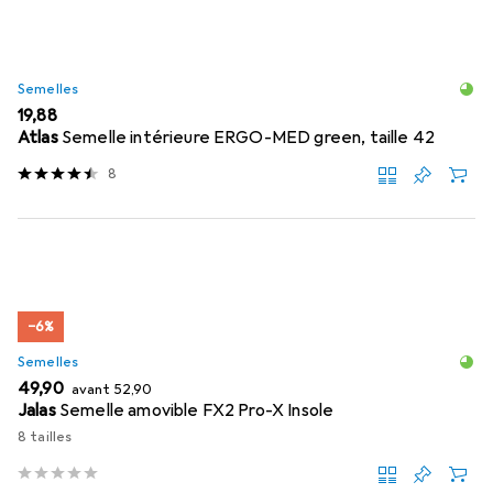
Semelles
EUR
19,88
Atlas
Semelle intérieure ERGO-MED green, taille 42
8
−6%
Semelles
EUR
EUR
49,90
avant
52,90
Jalas
Semelle amovible FX2 Pro-X Insole
8 tailles