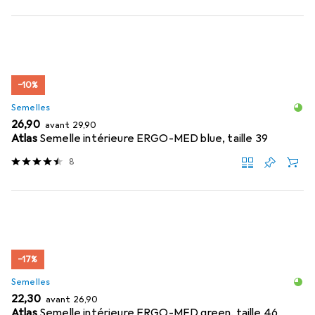
−10%
Semelles
EUR
EUR
26,90
avant
29,90
Atlas
Semelle intérieure ERGO-MED blue, taille 39
8
−17%
Semelles
EUR
EUR
22,30
avant
26,90
Atlas
Semelle intérieure ERGO-MED green, taille 46