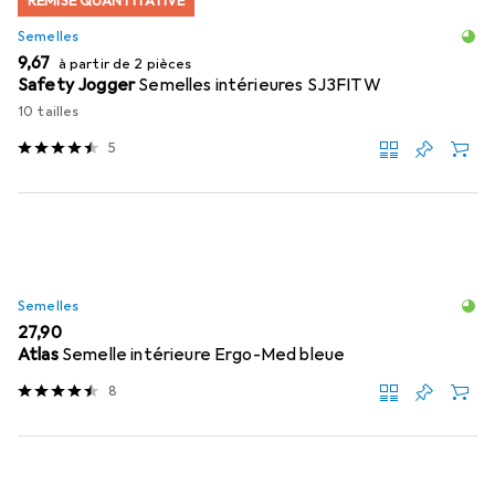
REMISE QUANTITATIVE
Semelles
EUR
9,67
à partir de 2 pièces
Safety Jogger
Semelles intérieures SJ3FITW
10 tailles
5
Semelles
EUR
27,90
Atlas
Semelle intérieure Ergo-Med bleue
8