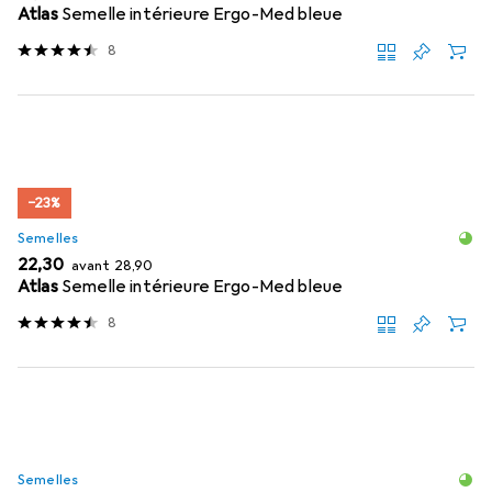
Atlas
Semelle intérieure Ergo-Med bleue
8
−23%
Semelles
EUR
EUR
22,30
avant
28,90
Atlas
Semelle intérieure Ergo-Med bleue
8
Semelles