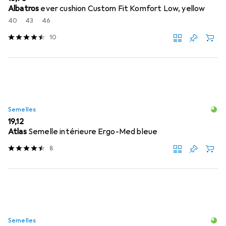
Albatros
ever cushion Custom Fit Komfort Low, yellow
40
43
46
10
Semelles
EUR
19,12
Atlas
Semelle intérieure Ergo-Med bleue
8
Semelles