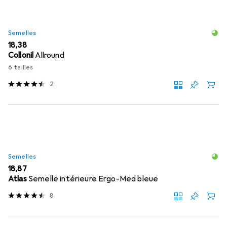
Semelles
EUR
18,38
Collonil
Allround
6 tailles
2
Semelles
EUR
18,87
Atlas
Semelle intérieure Ergo-Med bleue
8