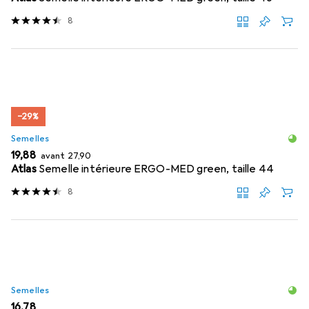
8
−29%
Semelles
EUR
EUR
19,88
avant
27,90
Atlas
Semelle intérieure ERGO-MED green, taille 44
8
Semelles
EUR
16,78