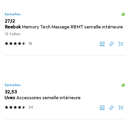
Semelles
EUR
27,12
Reebok
Memory Tech Massage RBMT semelle intérieure
12 tailles
18
Semelles
EUR
32,53
Uvex
Accessoires semelle intérieure
34