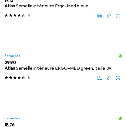
EUR
19,12
Atlas
Semelle intérieure Ergo-Med bleue
8
Semelles
EUR
29,90
Atlas
Semelle intérieure ERGO-MED green, taille 39
8
Semelles
EUR
18,76