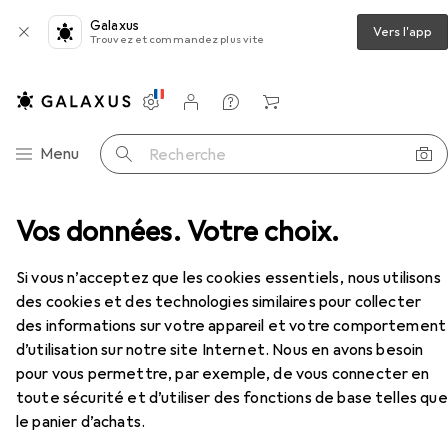
Galaxus
Vers l'app
Trouvez et commandez plus vite
Paramètres
Compte client
Listes de comparaison
Listes d'envies
Panier
Navigation par catégorie
Menu
Recherche
l
Vos données. Votre choix.
Chaussures de travail
Abeba Chaussures ESD
Accessoires
Abeba
Chaussures ESD
Si vous n’acceptez que les cookies essentiels, nous utilisons
6 tailles
des cookies et des technologies similaires pour collecter
des informations sur votre appareil et votre comportement
d’utilisation sur notre site Internet. Nous en avons besoin
pour vous permettre, par exemple, de vous connecter en
Accessoires pour Abeba
toute sécurité et d’utiliser des fonctions de base telles que
Chaussures ESD
le panier d’achats.