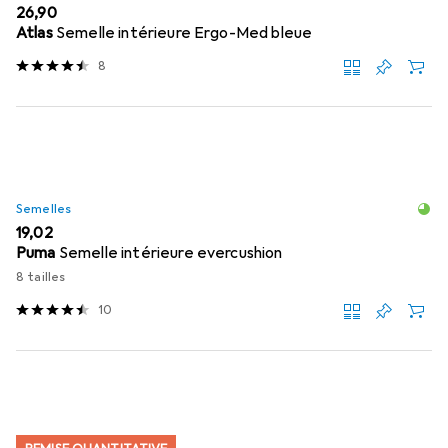
EUR
26,90
Atlas
Semelle intérieure Ergo-Med bleue
8
Semelles
EUR
19,02
Puma
Semelle intérieure evercushion
8 tailles
10