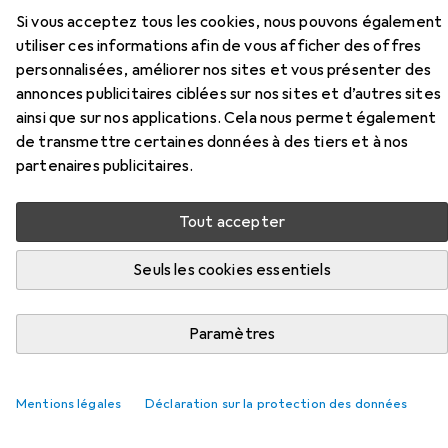
Si vous acceptez tous les cookies, nous pouvons également
Ici, vous trouverez des accessoires compatibles avec le
utiliser ces informations afin de vous afficher des offres
produit Abeba Chaussures ESD de la catégorie Semelles.
personnalisées, améliorer nos sites et vous présenter des
Pertinence
annonces publicitaires ciblées sur nos sites et d’autres sites
ainsi que sur nos applications. Cela nous permet également
Liste des produits
de transmettre certaines données à des tiers et à nos
partenaires publicitaires.
Semelles
Tout accepter
EUR
19,02
Puma
Einlegesohle
Seuls les cookies essentiels
6
Paramètres
Mentions légales
Déclaration sur la protection des données
Semelles