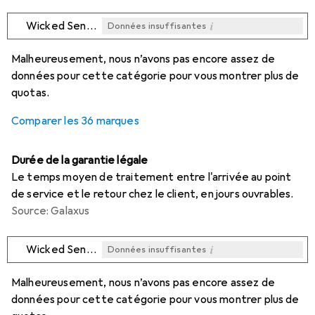
i
Wicked Sensual Care
Données insuffisantes
i
i
i
i
Données insuffisantes
Données insuffisantes
Données insuffisantes
Données insuffisantes
Malheureusement, nous n’avons pas encore assez de
données pour cette catégorie pour vous montrer plus de
quotas.
Comparer les 36 marques
Durée de la garantie légale
Le temps moyen de traitement entre l'arrivée au point
de service et le retour chez le client, en jours ouvrables.
Source: Galaxus
i
Wicked Sensual Care
Données insuffisantes
i
i
i
i
Données insuffisantes
Données insuffisantes
Données insuffisantes
Données insuffisantes
Malheureusement, nous n’avons pas encore assez de
données pour cette catégorie pour vous montrer plus de