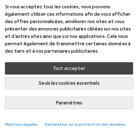
100 ml
Si vous acceptez tous les cookies, nous pouvons
Prix en EUR TVA incl.
également utiliser ces informations afin de vous afficher
des offres personnalisées, améliorer nos sites et vous
Évaluations
présenter des annonces publicitaires ciblées sur nos sites
et d’autres sites ainsi que sur nos applications. Cela nous
permet également de transmettre certaines données à
des tiers et à nos partenaires publicitaires.
Livré entre mar, 1/9 et mer, 9/9
Plus de 10 pièces en stock chez le fournisseur
Tout accepter
M'informer si le produit est disponible plus tôt
Seuls les cookies essentiels
Ajouter au panier
Paramètres
Comparer
Ajouter à la liste
Mentions légales
Déclaration sur la protection des données
i
Livraison gratuite à partir de 39,–