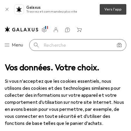
Galaxus
Vers l'app
Trouvez et commandez plus vite
Paramètres
Compte client
Listes de comparaison
Listes d'envies
Panier
Navigation par catégorie
Menu
Recherche
+ gels
Vos données. Votre choix.
Lubrifiant
Wicked Sensual Care Wicked Toy Fever 100ml
Si vous n’acceptez que les cookies essentiels, nous
utilisons des cookies et des technologies similaires pour
4 images
collecter des informations sur votre appareil et votre
comportement d’utilisation sur notre site Internet. Nous
EUR
26,32
EUR
263,20
/
1l
en avons besoin pour vous permettre, par exemple, de
Wicked Sensual Care
Wicked Toy Fever
vous connecter en toute sécurité et d’utiliser des
100ml
fonctions de base telles que le panier d’achats.