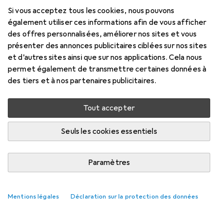
125 ml
Si vous acceptez tous les cookies, nous pouvons
Prix en EUR TVA incl.
également utiliser ces informations afin de vous afficher
des offres personnalisées, améliorer nos sites et vous
Marque
Évaluations
présenter des annonces publicitaires ciblées sur nos sites
Plus de produits Stimul8
et d’autres sites ainsi que sur nos applications. Cela nous
permet également de transmettre certaines données à
des tiers et à nos partenaires publicitaires.
Livré entre mer, 26/8 et mer, 2/9
Plus que 3 pièces en stock chez le fournisseur
Tout accepter
M'informer si le produit est disponible plus tôt
Seuls les cookies essentiels
Ajouter au panier
Paramètres
Comparer
Ajouter à la liste
Mentions légales
Déclaration sur la protection des données
i
Livraison gratuite à partir de 39,–