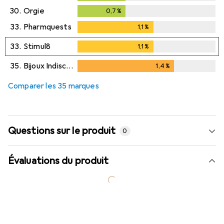
30.
Orgie
0,7
%
0,7
%
33.
Pharmquests
1,1
%
1,1
%
33.
Stimul8
1,1
%
1,1
%
35.
Bijoux Indiscrets
1,4
%
1,4
%
Comparer les 35 marques
Questions sur le produit
0
Évaluations du produit