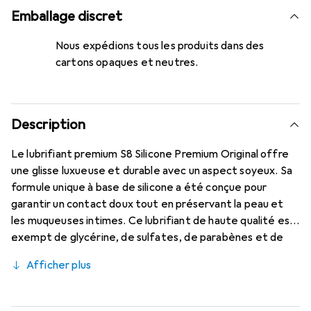
Emballage discret
Nous expédions tous les produits dans des
cartons opaques et neutres.
Description
Le lubrifiant premium S8 Silicone Premium Original offre
une glisse luxueuse et durable avec un aspect soyeux. Sa
formule unique à base de silicone a été conçue pour
garantir un contact doux tout en préservant la peau et
les muqueuses intimes. Ce lubrifiant de haute qualité est
exempt de glycérine, de sulfates, de parabènes et de
phtalates, et ne contient aucun conservateur ou colorant
Afficher plus
nocif. Avec son approbation médicale, le lubrifiant S8
Silicone Premium Original respecte également toutes les
réglementations actuelles de l'UE concernant les