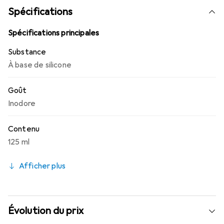
produits d'hygiène intime, et constitue une alternative
Spécifications
fiable, économique et transparente par rapport à
d'autres produits non approuvés sur le marché.
Spécifications principales
Substance
À base de silicone
Goût
Inodore
Contenu
125 ml
Afficher plus
Évolution du prix