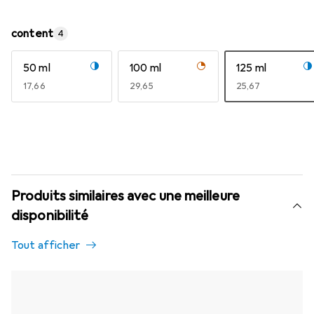
content
4
50 ml
100 ml
125 ml
EUR
17,66
EUR
29,65
EUR
25,67
Produits similaires avec une meilleure
disponibilité
Tout afficher