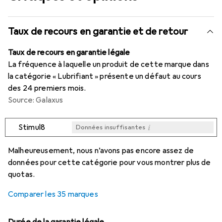
Taux de recours en garantie et de retour
Taux de recours en garantie légale
La fréquence à laquelle un produit de cette marque dans
la catégorie « Lubrifiant » présente un défaut au cours
des 24 premiers mois.
Source: Galaxus
i
Stimul8
Données insuffisantes
i
i
i
i
Données insuffisantes
Données insuffisantes
Données insuffisantes
Données insuffisantes
Malheureusement, nous n’avons pas encore assez de
données pour cette catégorie pour vous montrer plus de
quotas.
Comparer les 35 marques