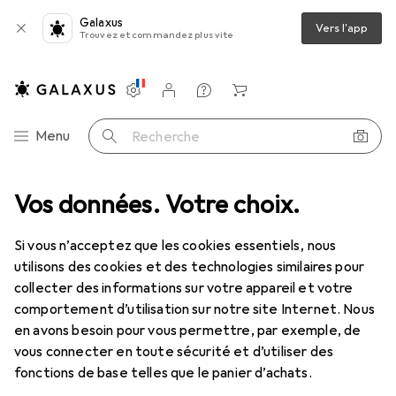
Galaxus
Vers l'app
Trouvez et commandez plus vite
Paramètres
Compte client
Listes de comparaison
Listes d'envies
Panier
Navigation par catégorie
Menu
Recherche
atifs + gels
Vos données. Votre choix.
Lubrifiant
Stimul8 S8 Premium Silicone Lube 125ml
Si vous n’acceptez que les cookies essentiels, nous
utilisons des cookies et des technologies similaires pour
4 images
collecter des informations sur votre appareil et votre
comportement d’utilisation sur notre site Internet. Nous
EUR
25,67
EUR
205,36
/
1l
en avons besoin pour vous permettre, par exemple, de
Stimul8
S8 Premium Silicone Lube
vous connecter en toute sécurité et d’utiliser des
125ml
fonctions de base telles que le panier d’achats.