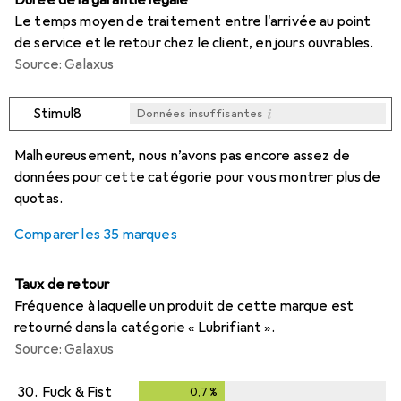
Durée de la garantie légale
Le temps moyen de traitement entre l'arrivée au point
de service et le retour chez le client, en jours ouvrables.
Source: Galaxus
i
Stimul8
Données insuffisantes
i
i
i
i
Données insuffisantes
Données insuffisantes
Données insuffisantes
Données insuffisantes
Malheureusement, nous n’avons pas encore assez de
données pour cette catégorie pour vous montrer plus de
quotas.
Comparer les 35 marques
Taux de retour
Fréquence à laquelle un produit de cette marque est
retourné dans la catégorie « Lubrifiant ».
Source: Galaxus
30.
Fuck & Fist
0,7
%
0,7
%