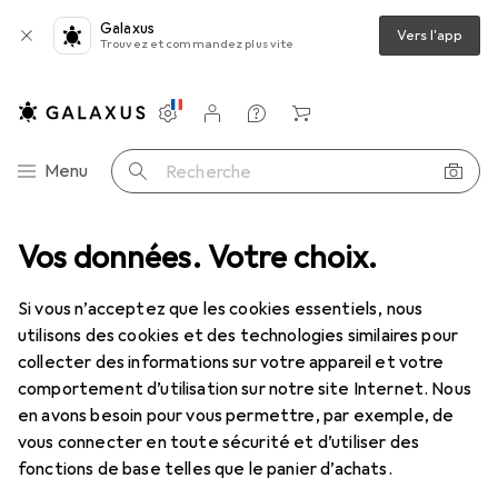
Galaxus
Vers l'app
Trouvez et commandez plus vite
Paramètres
Compte client
Listes de comparaison
Listes d'envies
Panier
Navigation par catégorie
Menu
Recherche
Vos données. Votre choix.
Secret play Secretplay Mango & Pineapple Gel - Sweet Love 60 ml
Si vous n’acceptez que les cookies essentiels, nous
utilisons des cookies et des technologies similaires pour
8 images
collecter des informations sur votre appareil et votre
comportement d’utilisation sur notre site Internet. Nous
EUR
15,90
EUR
265,–
/
1l
en avons besoin pour vous permettre, par exemple, de
Secret play
Secretplay Mango &
vous connecter en toute sécurité et d’utiliser des
Pineapple Gel - Sweet Love 60 ml
fonctions de base telles que le panier d’achats.