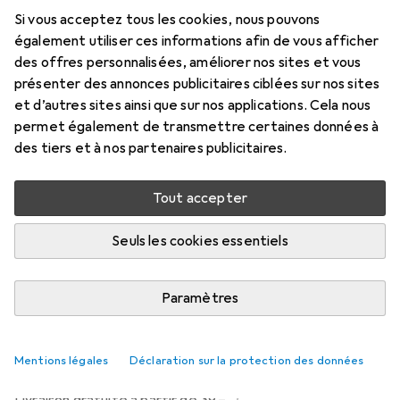
60 ml
Si vous acceptez tous les cookies, nous pouvons
Prix en EUR TVA incl.
également utiliser ces informations afin de vous afficher
des offres personnalisées, améliorer nos sites et vous
Marque
Évaluations
présenter des annonces publicitaires ciblées sur nos sites
Plus de produits Secret
et d’autres sites ainsi que sur nos applications. Cela nous
play
permet également de transmettre certaines données à
des tiers et à nos partenaires publicitaires.
Livré entre lun, 17/8 et mer, 19/8
Tout accepter
Plus de 10 pièces en stock chez le fournisseur
M'informer si le produit est disponible plus tôt
Seuls les cookies essentiels
Paramètres
Ajouter au panier
Comparer
Ajouter à la liste
Mentions légales
Déclaration sur la protection des données
i