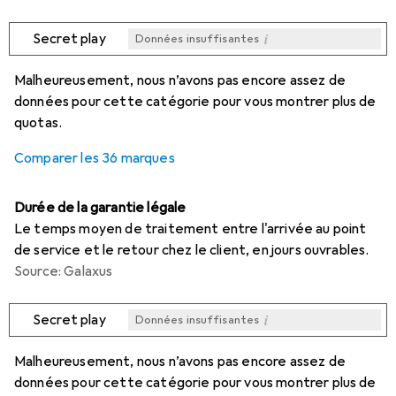
i
Secret play
Données insuffisantes
i
i
i
i
Données insuffisantes
Données insuffisantes
Données insuffisantes
Données insuffisantes
Malheureusement, nous n’avons pas encore assez de
données pour cette catégorie pour vous montrer plus de
quotas.
Comparer les 36 marques
Durée de la garantie légale
Le temps moyen de traitement entre l'arrivée au point
de service et le retour chez le client, en jours ouvrables.
Source: Galaxus
i
Secret play
Données insuffisantes
i
i
i
i
Données insuffisantes
Données insuffisantes
Données insuffisantes
Données insuffisantes
Malheureusement, nous n’avons pas encore assez de
données pour cette catégorie pour vous montrer plus de