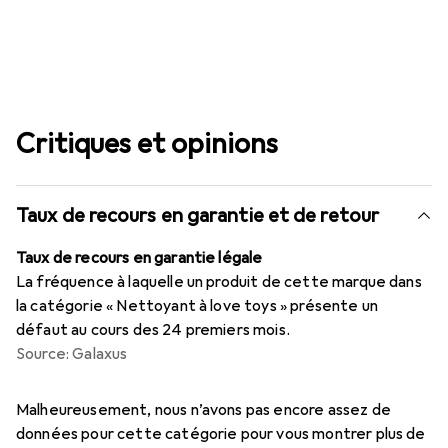
Critiques et opinions
Taux de recours en garantie et de retour
Taux de recours en garantie légale
La fréquence à laquelle un produit de cette marque dans
la catégorie « Nettoyant à love toys » présente un
défaut au cours des 24 premiers mois.
Source: Galaxus
i
i
i
i
i
Données insuffisantes
Données insuffisantes
Données insuffisantes
Données insuffisantes
Données insuffisantes
Malheureusement, nous n’avons pas encore assez de
données pour cette catégorie pour vous montrer plus de