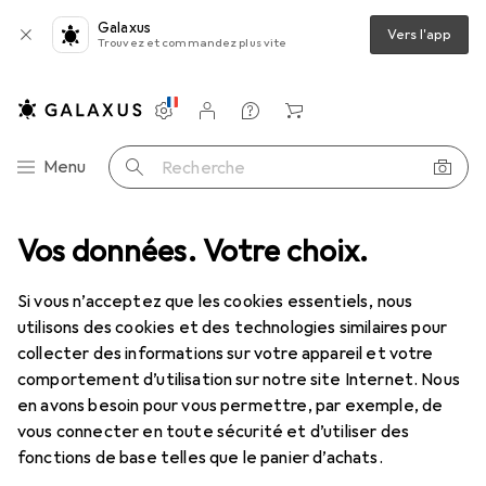
Galaxus
Vers l'app
Trouvez et commandez plus vite
Paramètres
Compte client
Listes de comparaison
Listes d'envies
Panier
Navigation par catégorie
Menu
Recherche
Érotique
Vos données. Votre choix.
Sex Toys
Nettoyant à love toys
Pjur Toy Cleaner
Si vous n’acceptez que les cookies essentiels, nous
utilisons des cookies et des technologies similaires pour
7 images
collecter des informations sur votre appareil et votre
comportement d’utilisation sur notre site Internet. Nous
REMISE QUANTITATIVE
en avons besoin pour vous permettre, par exemple, de
vous connecter en toute sécurité et d’utiliser des
EUR
14,92
économisez
EUR
2,94
EUR
149,20
/
1l
fonctions de base telles que le panier d’achats.
Pjur
Toy Cleaner