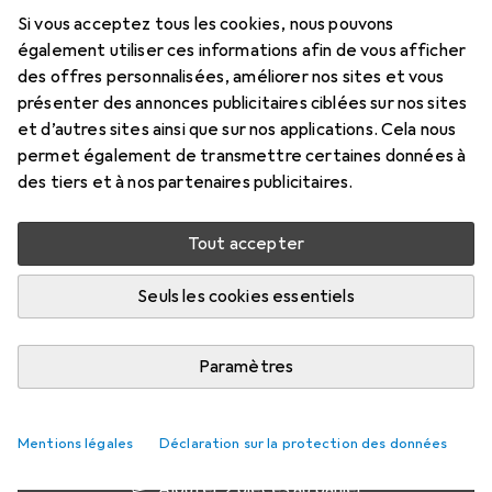
Si vous acceptez tous les cookies, nous pouvons
100 ml
également utiliser ces informations afin de vous afficher
Prix en EUR TVA incl.
des offres personnalisées, améliorer nos sites et vous
présenter des annonces publicitaires ciblées sur nos sites
Évaluations
et d’autres sites ainsi que sur nos applications. Cela nous
19
permet également de transmettre certaines données à
des tiers et à nos partenaires publicitaires.
Livré entre lun, 17/8 et mer, 19/8
Tout accepter
Plus de 10 pièces en stock chez le fournisseur
M'informer si le produit est disponible plus tôt
Seuls les cookies essentiels
Paramètres
1 pièce
2 pièces
3 pièces
4 pièces
EUR
16,39
EUR
14,92
EUR
14,23
EUR
13,50
par pièce
par pièce
par pièce
par pièce
−
9
%
−
13
%
−
18
%
Mentions légales
Déclaration sur la protection des données
Ajouter 2 pièces au panier