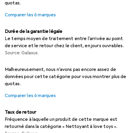
quotas.
Comparer les 6 marques
Durée de la garantie légale
Le temps moyen de traitement entre l'arrivée au point
de service et le retour chez le client, en jours ouvrables.
Source: Galaxus
i
i
i
i
i
Données insuffisantes
Données insuffisantes
Données insuffisantes
Données insuffisantes
Données insuffisantes
Malheureusement, nous n’avons pas encore assez de
données pour cette catégorie pour vous montrer plus de
quotas.
Comparer les 6 marques
Taux de retour
Fréquence à laquelle un produit de cette marque est
retourné dans la catégorie « Nettoyant à love toys ».