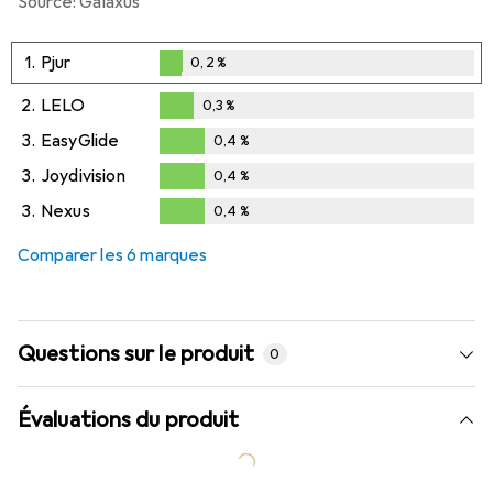
Source: Galaxus
1.
Pjur
0,2
%
0,2
%
2.
LELO
0,3
%
0,3
%
3.
EasyGlide
0,4
%
0,4
%
3.
Joydivision
0,4
%
0,4
%
3.
Nexus
0,4
%
0,4
%
Comparer les 6 marques
Questions sur le produit
0
Évaluations du produit