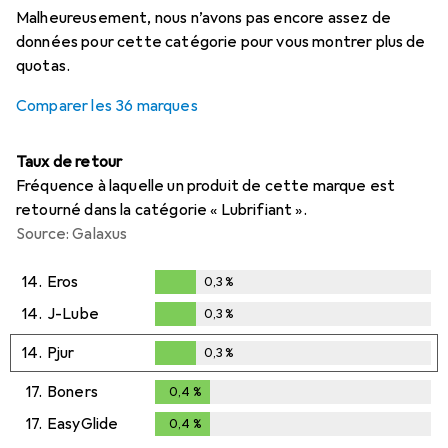
Malheureusement, nous n’avons pas encore assez de
données pour cette catégorie pour vous montrer plus de
quotas.
Comparer les 36 marques
Taux de retour
Fréquence à laquelle un produit de cette marque est
retourné dans la catégorie « Lubrifiant ».
Source: Galaxus
14.
Eros
0,3
%
0,3
%
14.
J-Lube
0,3
%
0,3
%
14.
Pjur
0,3
%
0,3
%
17.
Boners
0,4
%
0,4
%
17.
EasyGlide
0,4
%
0,4
%