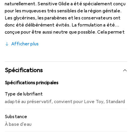
naturellement. Sensitive Glide a été spécialement conçu
pour les muqueuses très sensibles de la région génitale.
Les glycérines, les parabènes et les conservateurs ont
donc été délibérément évités. La formulation a été
conçue pour être aussi neutre que possible. Cela permet
de garantir la meilleure tolérance possible des
Afficher plus
muqueuses. Recommandé pour une utilisation
quotidienne.
Spécifications
Spécifications principales
Type de lubrifiant
adapté au préservatif
,
convient pour Love Toy
,
Standard
Substance
À base d'eau