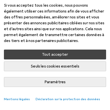
Prix en EUR TVA incl.
Si vous acceptez tous les cookies, nous pouvons
également utiliser ces informations afin de vous afficher
Marque
Évaluations
des offres personnalisées, améliorer nos sites et vous
Plus de produits Pjur
12
présenter des annonces publicitaires ciblées sur nos sites
et d’autres sites ainsi que sur nos applications. Cela nous
permet également de transmettre certaines données à
Livré entre lun, 24/8 et mer, 26/8
des tiers et à nos partenaires publicitaires.
Plus de 10 pièces en stock chez le fournisseur
M'informer si le produit est disponible plus tôt
Tout accepter
Seuls les cookies essentiels
Ajouter au panier
Paramètres
Comparer
Ajouter à la liste
i
Livraison gratuite à partir de 39,–
Mentions légales
Déclaration sur la protection des données