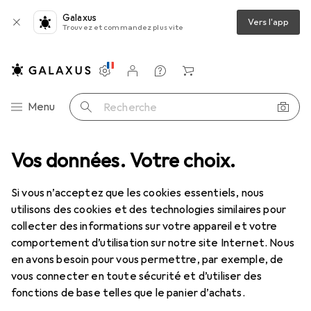
Galaxus
Vers l'app
Trouvez et commandez plus vite
Paramètres
Compte client
Listes de comparaison
Listes d'envies
Panier
Navigation par catégorie
Menu
Recherche
Érotique
Vos données. Votre choix.
Préservatifs + gels
Lubrifiant
Pjur Sensitive Glide
Si vous n’acceptez que les cookies essentiels, nous
utilisons des cookies et des technologies similaires pour
10 images
collecter des informations sur votre appareil et votre
comportement d’utilisation sur notre site Internet. Nous
EUR
17,99
EUR
179,90
/
1l
en avons besoin pour vous permettre, par exemple, de
Pjur
Sensitive Glide
vous connecter en toute sécurité et d’utiliser des
100 ml
fonctions de base telles que le panier d’achats.