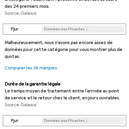
des 24 premiers mois.
Source: Galaxus
i
Pjur
Données insuffisantes
i
i
i
i
Données insuffisantes
Données insuffisantes
Données insuffisantes
Données insuffisantes
Malheureusement, nous n’avons pas encore assez de
données pour cette catégorie pour vous montrer plus de
quotas.
Comparer les 36 marques
Durée de la garantie légale
Le temps moyen de traitement entre l'arrivée au point
de service et le retour chez le client, en jours ouvrables.
Source: Galaxus
i
Pjur
Données insuffisantes
i
i
i
i
Données insuffisantes
Données insuffisantes
Données insuffisantes
Données insuffisantes