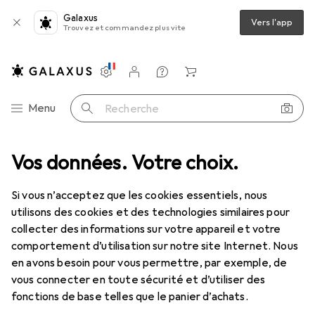
Galaxus
Vers l'app
Trouvez et commandez plus vite
Paramètres
Compte client
Listes de comparaison
Listes d'envies
Panier
Navigation par catégorie
Menu
Recherche
ue
Vos données. Votre choix.
Préservatifs + gels
Lubrifiant
Pjur INFINITY à base d'eau
Si vous n’acceptez que les cookies essentiels, nous
utilisons des cookies et des technologies similaires pour
7 images
collecter des informations sur votre appareil et votre
comportement d’utilisation sur notre site Internet. Nous
EUR
17,53
EUR
350,60
/
1l
en avons besoin pour vous permettre, par exemple, de
Pjur
INFINITY à base d'eau
vous connecter en toute sécurité et d’utiliser des
50 ml
fonctions de base telles que le panier d’achats.