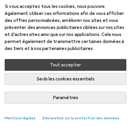
Prix en EUR TVA incl.
Si vous acceptez tous les cookies, nous pouvons
également utiliser ces informations afin de vous afficher
Marque
Évaluations
des offres personnalisées, améliorer nos sites et vous
Plus de produits Pjur
présenter des annonces publicitaires ciblées sur nos sites
et d’autres sites ainsi que sur nos applications. Cela nous
permet également de transmettre certaines données à
Livré entre lun, 17/8 et mer, 19/8
des tiers et à nos partenaires publicitaires.
9 pièces en stock chez le fournisseur
M'informer si le produit est disponible plus tôt
Tout accepter
Seuls les cookies essentiels
Ajouter au panier
Paramètres
Comparer
Ajouter à la liste
i
Livraison gratuite à partir de 39,–
Mentions légales
Déclaration sur la protection des données