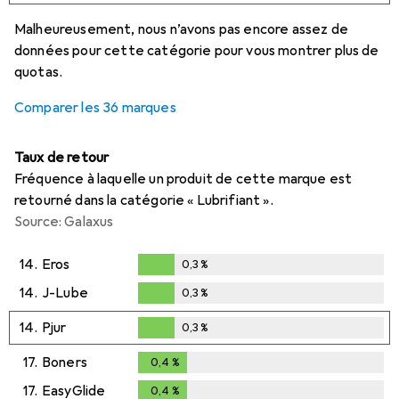
i
i
i
i
Données insuffisantes
Données insuffisantes
Données insuffisantes
Données insuffisantes
Malheureusement, nous n’avons pas encore assez de
données pour cette catégorie pour vous montrer plus de
quotas.
Comparer les 36 marques
Taux de retour
Fréquence à laquelle un produit de cette marque est
retourné dans la catégorie « Lubrifiant ».
Source: Galaxus
14.
Eros
0,3
%
0,3
%
14.
J-Lube
0,3
%
0,3
%
14.
Pjur
0,3
%
0,3
%
17.
Boners
0,4
%
0,4
%
17.
EasyGlide
0,4
%
0,4
%