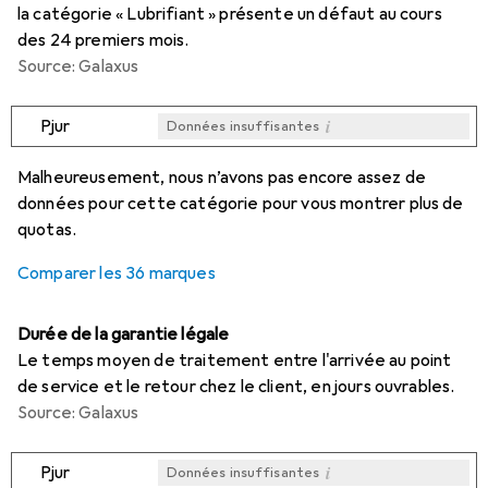
la catégorie « Lubrifiant » présente un défaut au cours
des 24 premiers mois.
Source: Galaxus
i
Pjur
Données insuffisantes
i
i
i
i
Données insuffisantes
Données insuffisantes
Données insuffisantes
Données insuffisantes
Malheureusement, nous n’avons pas encore assez de
données pour cette catégorie pour vous montrer plus de
quotas.
Comparer les 36 marques
Durée de la garantie légale
Le temps moyen de traitement entre l'arrivée au point
de service et le retour chez le client, en jours ouvrables.
Source: Galaxus
i
Pjur
Données insuffisantes