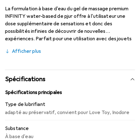
La formulation à base d'eau du gel de massage premium
INFINITY water-based de pjur offre à l'utilisateur une
dose supplémentaire de sensations et donc des
possibilités infinies de découvrir de nouvelles
expériences. Parfait pour une utilisation avec des jouets
sexuels. Dans une bouteille en verre INFINITY discrète et
Afficher plus
esthétiquement plaisante avec un distributeur pompe -
l'accessoire parfait pour votre table de nuit.
Spécifications
Spécifications principales
Type de lubrifiant
adapté au préservatif
,
convient pour Love Toy
,
Inodore
Substance
À base d'eau