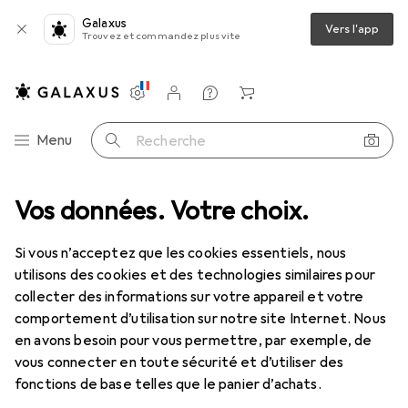
Galaxus
Vers l'app
Trouvez et commandez plus vite
Paramètres
Compte client
Listes de comparaison
Listes d'envies
Panier
Navigation par catégorie
Menu
Recherche
servatifs + gels
Vos données. Votre choix.
Lubrifiant
Pjur Glissement de la porte arrière
Si vous n’acceptez que les cookies essentiels, nous
utilisons des cookies et des technologies similaires pour
10 images
collecter des informations sur votre appareil et votre
comportement d’utilisation sur notre site Internet. Nous
EUR
16,90
EUR
169,–
/
1l
en avons besoin pour vous permettre, par exemple, de
Pjur
Glissement de la porte arrière
vous connecter en toute sécurité et d’utiliser des
100 ml
fonctions de base telles que le panier d’achats.