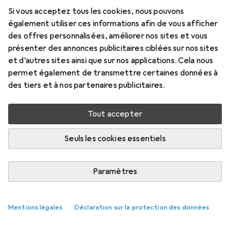
Prix en EUR TVA incl.
Si vous acceptez tous les cookies, nous pouvons
également utiliser ces informations afin de vous afficher
Marque
Évaluations
des offres personnalisées, améliorer nos sites et vous
Plus de produits Pjur
48
présenter des annonces publicitaires ciblées sur nos sites
et d’autres sites ainsi que sur nos applications. Cela nous
permet également de transmettre certaines données à
Livré entre lun, 17/8 et mer, 19/8
des tiers et à nos partenaires publicitaires.
Plus de 10 pièces en stock chez le fournisseur
M'informer si le produit est disponible plus tôt
Tout accepter
Seuls les cookies essentiels
Ajouter au panier
Paramètres
Comparer
Ajouter à la liste
i
Livraison gratuite à partir de 39,–
Mentions légales
Déclaration sur la protection des données