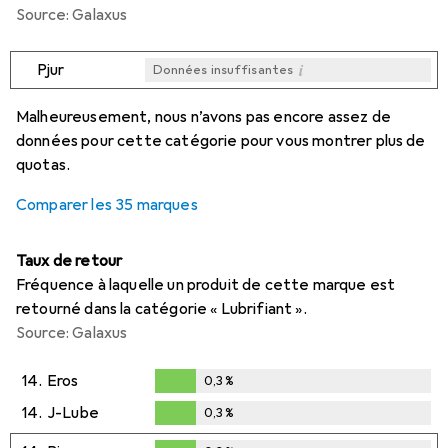
Source: Galaxus
i
Pjur
Données insuffisantes
i
i
i
i
Données insuffisantes
Données insuffisantes
Données insuffisantes
Données insuffisantes
Malheureusement, nous n’avons pas encore assez de
données pour cette catégorie pour vous montrer plus de
quotas.
Comparer les 35 marques
Taux de retour
Fréquence à laquelle un produit de cette marque est
retourné dans la catégorie « Lubrifiant ».
Source: Galaxus
14.
Eros
0,3
%
0,3
%
14.
J-Lube
0,3
%
0,3
%