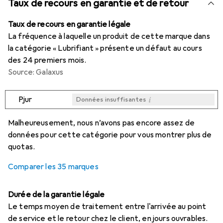
Taux de recours en garantie et de retour
Taux de recours en garantie légale
La fréquence à laquelle un produit de cette marque dans
la catégorie « Lubrifiant » présente un défaut au cours
des 24 premiers mois.
Source: Galaxus
i
Pjur
Données insuffisantes
i
i
i
i
Données insuffisantes
Données insuffisantes
Données insuffisantes
Données insuffisantes
Malheureusement, nous n’avons pas encore assez de
données pour cette catégorie pour vous montrer plus de
quotas.
Comparer les 35 marques
Durée de la garantie légale
Le temps moyen de traitement entre l'arrivée au point
de service et le retour chez le client, en jours ouvrables.