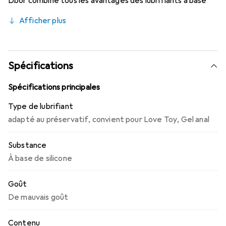
Door combine tous les avantages des lubrifiants à base
de silicone : glisse durable, très économique, sans goût,
Afficher plus
sans odeur, respectueux des latex (c'est-à-dire sûr pour
les préservatifs), éprouvé en pratique, sans huile ni
graisse, sans conservateurs et compatible avec la peau,
dermatologiquement testé.
Spécifications
Spécifications principales
Type de lubrifiant
adapté au préservatif
,
convient pour Love Toy
,
Gel anal
Substance
À base de silicone
Goût
De mauvais goût
Contenu