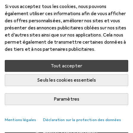
Si vous acceptez tous les cookies, nous pouvons
200 ml
également utiliser ces informations afin de vous afficher
Prix en EUR TVA incl.
des offres personnalisées, améliorer nos sites et vous
présenter des annonces publicitaires ciblées sur nos sites
Évaluations
et d’autres sites ainsi que sur nos applications. Cela nous
622
permet également de transmettre certaines données à
des tiers et à nos partenaires publicitaires.
Livré entre lun, 17/8 et mer, 19/8
Tout accepter
Plus de 10 pièces en stock chez le fournisseur
M'informer si le produit est disponible plus tôt
Seuls les cookies essentiels
Paramètres
1 pièce
2 pièces
3 pièces
4 pièces
EUR
14,69
EUR
13,18
EUR
12,47
EUR
11,72
par pièce
par pièce
par pièce
par pièce
−
10
%
−
15
%
−
20
%
Mentions légales
Déclaration sur la protection des données
Ajouter 2 pièces au panier