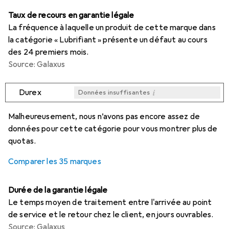
Taux de recours en garantie légale
La fréquence à laquelle un produit de cette marque dans
la catégorie « Lubrifiant » présente un défaut au cours
des 24 premiers mois.
Source: Galaxus
i
Durex
Données insuffisantes
i
i
i
i
Données insuffisantes
Données insuffisantes
Données insuffisantes
Données insuffisantes
Malheureusement, nous n’avons pas encore assez de
données pour cette catégorie pour vous montrer plus de
quotas.
Comparer les 35 marques
Durée de la garantie légale
Le temps moyen de traitement entre l'arrivée au point
de service et le retour chez le client, en jours ouvrables.
Source: Galaxus