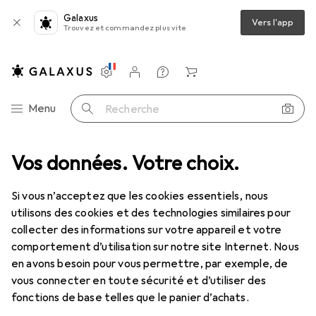
Galaxus
Vers l'app
Trouvez et commandez plus vite
Paramètres
Compte client
Listes de comparaison
Listes d'envies
Panier
Navigation par catégorie
Menu
Recherche
otique
Vos données. Votre choix.
Préservatifs + gels
Lubrifiant
Durex Massage 2 en 1
Si vous n’acceptez que les cookies essentiels, nous
utilisons des cookies et des technologies similaires pour
4 images
collecter des informations sur votre appareil et votre
comportement d’utilisation sur notre site Internet. Nous
REMISE QUANTITATIVE
en avons besoin pour vous permettre, par exemple, de
vous connecter en toute sécurité et d’utiliser des
EUR
13,18
économisez
EUR
3,02
EUR
65,90
/
1l
fonctions de base telles que le panier d’achats.
Durex
Massage 2 en 1