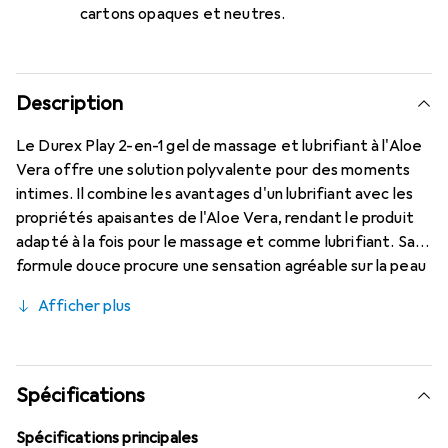
cartons opaques et neutres.
Description
Le Durex Play 2-en-1 gel de massage et lubrifiant à l'Aloe
Vera offre une solution polyvalente pour des moments
intimes. Il combine les avantages d'un lubrifiant avec les
propriétés apaisantes de l'Aloe Vera, rendant le produit
adapté à la fois pour le massage et comme lubrifiant. Sa
formule douce procure une sensation agréable sur la peau
et favorise l'intimité. Avec un contenu de 200 millilitres, il
Afficher plus
est idéal pour des applications prolongées et offre une
texture soyeuse qui enrichit l'expérience. L'emballage
est convivial et permet un dosage facile. Ce produit est
spécialement conçu pour répondre aux besoins des
Spécifications
hommes et offre une manière attrayante de stimuler les
sens et de renforcer la connexion.
Spécifications principales