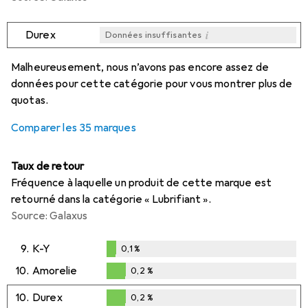
i
Durex
Données insuffisantes
i
i
i
i
Données insuffisantes
Données insuffisantes
Données insuffisantes
Données insuffisantes
Malheureusement, nous n’avons pas encore assez de
données pour cette catégorie pour vous montrer plus de
quotas.
Comparer les 35 marques
Taux de retour
Fréquence à laquelle un produit de cette marque est
retourné dans la catégorie « Lubrifiant ».
Source: Galaxus
9.
K-Y
0,1
%
0,1
%
10.
Amorelie
0,2
%
0,2
%
10.
Durex
0,2
%