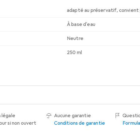
adapté au préservatif
,
convient
À base d'eau
Neutre
250 ml
 légale
Aucune garantie
Questio
our si non ouvert
Conditions de garantie
Formula