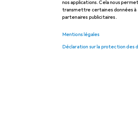
nos applications. Cela nous perm
Masturbateur
transmettre certaines données à d
Nettoyant à love toys
partenaires publicitaires.
Soins intimes
Mentions légales
Déclaration sur la protection des
Articles
correspondants
Préservatifs