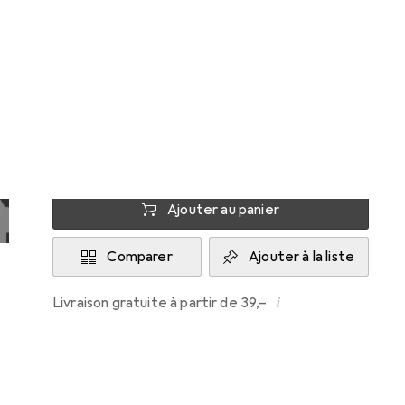
Cobeco
Livré entre lun, 17/8 et mer, 19/8
Plus de 10 pièces en stock chez le fournisseur
M'informer si le produit est disponible plus
tôt
Ajouter au panier
Comparer
Ajouter à la liste
i
Livraison gratuite à partir de 39,–