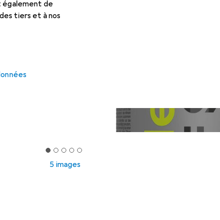
et également de
es tiers et à nos
 données
5 images