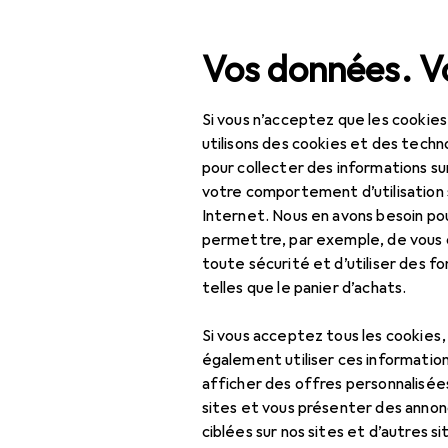
Recherche
Vos données. Vo
Si vous n’acceptez que les cookies
Navigation par catégorie
Tout l'assortiment
Éro
Tout l'assortiment
utilisons des cookies et des techno
pour collecter des informations su
Érotique
votre comportement d’utilisation 
Internet. Nous en avons besoin po
Préservatifs + gels
permettre, par exemple, de vous
Lubrifiant
toute sécurité et d’utiliser des f
telles que le panier d’achats.
Préservatifs
Si vous acceptez tous les cookies
également utiliser ces information
Catégories
afficher des offres personnalisée
apparentées
sites et vous présenter des annonc
ciblées sur nos sites et d’autres si
Huile de massage