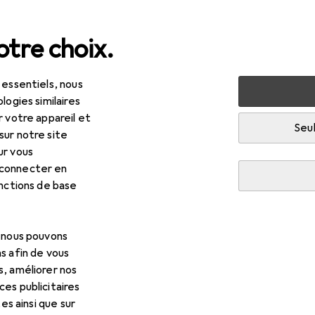
tre choix.
 essentiels, nous
tique
Préservatifs + gels
Lubrifiant
Cobeco Hommes 
logies similaires
r votre appareil et
Seul
sur notre site
ur vous
 connecter en
onctions de base
, nous pouvons
s afin de vous
s, améliorer nos
es publicitaires
tes ainsi que sur