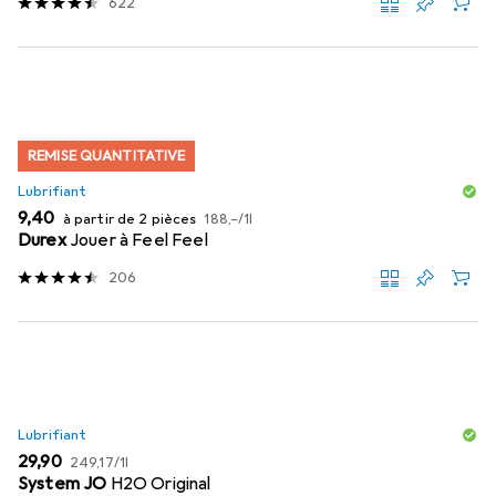
622
REMISE QUANTITATIVE
Lubrifiant
EUR
EUR
9,40
à partir de 2 pièces
188,–
/
1l
Durex
Jouer à Feel Feel
206
Lubrifiant
EUR
EUR
29,90
249,17
/
1l
System JO
H2O Original