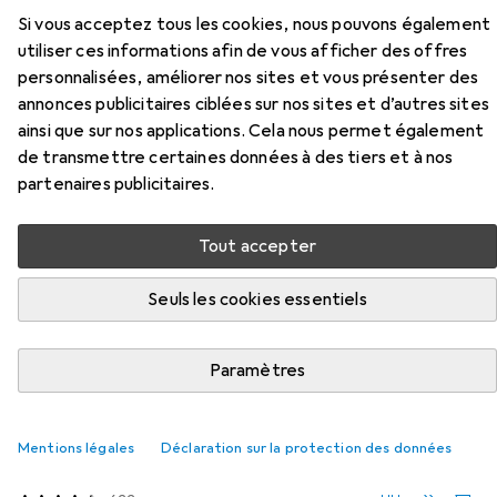
Accessoires pour Doc Johnson
Si vous acceptez tous les cookies, nous pouvons également
utiliser ces informations afin de vous afficher des offres
Brysen - AVC - Cul
personnalisées, améliorer nos sites et vous présenter des
annonces publicitaires ciblées sur nos sites et d’autres sites
Ici, vous trouverez des accessoires compatibles avec le
ainsi que sur nos applications. Cela nous permet également
produit Doc Johnson Brysen - AVC - Cul de la catégorie
de transmettre certaines données à des tiers et à nos
Lubrifiant.
partenaires publicitaires.
Pertinence
Tout accepter
Liste des produits
Seuls les cookies essentiels
REMISE QUANTITATIVE
Paramètres
Lubrifiant
EUR
EUR
8,96
à partir de 2 pièces
44,80
/
1l
Durex
Play Massage 2 in 1
Mentions légales
Déclaration sur la protection des données
200 ml