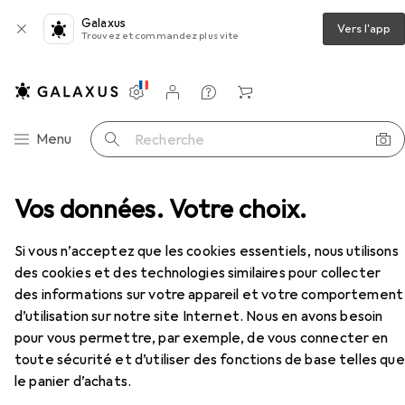
Galaxus
Vers l'app
Trouvez et commandez plus vite
Paramètres
Compte client
Listes de comparaison
Listes d'envies
Panier
Navigation par catégorie
Menu
Recherche
Vos données. Votre choix.
Masturbateur
Doc Johnson Brysen - AVC - Cul
Accessoires
Si vous n’acceptez que les cookies essentiels, nous utilisons
des cookies et des technologies similaires pour collecter
des informations sur votre appareil et votre comportement
Doc Johnson
Brysen - AVC - Cul
d’utilisation sur notre site Internet. Nous en avons besoin
pour vous permettre, par exemple, de vous connecter en
toute sécurité et d’utiliser des fonctions de base telles que
le panier d’achats.