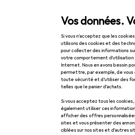
Recherche
Vos données. Vo
Si vous n’acceptez que les cookies
Navigation par catégorie
Tout l'assortiment
Ani
Tout l'assortiment
utilisons des cookies et des techno
pour collecter des informations su
Animaux domestiques
EU
21
votre comportement d’utilisation 
Ke
Internet. Nous en avons besoin po
Poissons
550
permettre, par exemple, de vous
Chiens
toute sécurité et d’utiliser des f
telles que le panier d’achats.
Chats
Accessoires 
Si vous acceptez tous les cookies
Rongeurs
également utiliser ces information
Ici, vous trouverez des acc
afficher des offres personnalisée
Chevaux
sites et vous présenter des annonc
Trier par
:
Pertinence
Reptiles
ciblées sur nos sites et d’autres si