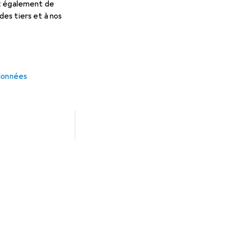
et également de
es tiers et à nos
 données