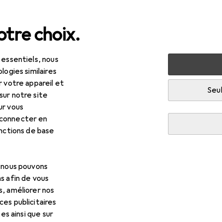
tre choix.
 essentiels, nous
maux domestiques
Gamelle
Kerbl Bol d'alimentation en 
logies similaires
r votre appareil et
Seul
R
,98
sur notre site
rbl
Bol d'alimentation en acier inoxydable
ur vous
 cl
 connecter en
onctions de base
pour Kerbl Bol d'alimentatio
, nous pouvons
s afin de vous
essoires compatibles avec le produit Kerbl Bol d'alimentation e
s, améliorer nos
es publicitaires
tes ainsi que sur