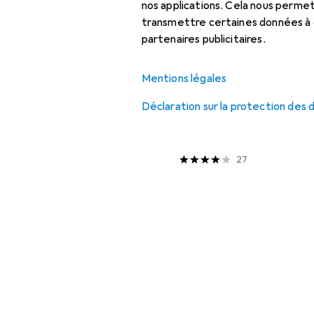
Liste des produits
nos applications. Cela nous perm
Oiseaux
transmettre certaines données à d
partenaires publicitaires.
Offres
3
3
plus que 3
/ 3
pièces sur 3
pièces sur 3
Mentions légales
Déstockage
Gamelle : accessoires
Gamelle
Déclaration sur la protection des
EUR
8,31
SureFeed
Tapis pour
27