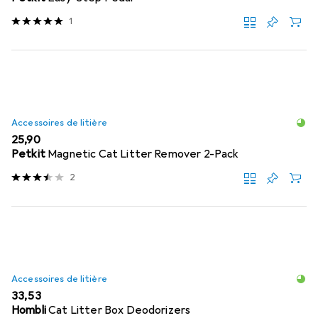
1
Accessoires de litière
EUR
25,90
Petkit
Magnetic Cat Litter Remover 2-Pack
2
Accessoires de litière
EUR
33,53
Hombli
Cat Litter Box Deodorizers