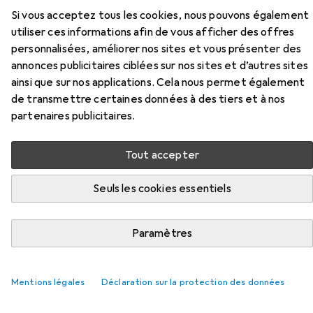
Si vous acceptez tous les cookies, nous pouvons également
utiliser ces informations afin de vous afficher des offres
Accessoires pour Cat's Best
personnalisées, améliorer nos sites et vous présenter des
Litière pour chat Original 20L
annonces publicitaires ciblées sur nos sites et d’autres sites
ainsi que sur nos applications. Cela nous permet également
de transmettre certaines données à des tiers et à nos
Ici, vous trouverez des accessoires compatibles avec le
partenaires publicitaires.
produit Cat's Best Litière pour chat Original 20L de la
catégorie Accessoires de litière.
Tout accepter
Pertinence
Liste des produits
Seuls les cookies essentiels
Paramètres
REMISE QUANTITATIVE
Accessoires de litière
Mentions légales
Déclaration sur la protection des données
EUR
14,74
à partir de 4 pièces
Petkit
Sacs poubelle