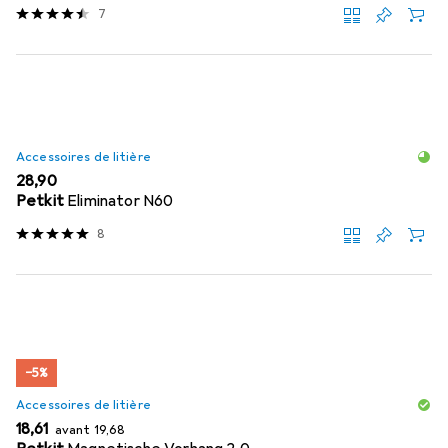
7
Accessoires de litière
EUR
28,90
Petkit
Eliminator N60
8
−5%
Accessoires de litière
EUR
EUR
18,61
avant
19,68