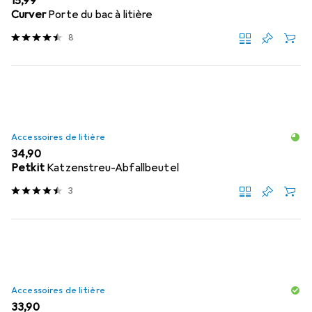
EUR
15,99
Curver
Porte du bac à litière
8
Accessoires de litière
EUR
34,90
Petkit
Katzenstreu-Abfallbeutel
3
Accessoires de litière
EUR
33,90