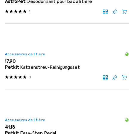
AstroPet
Désodorisant pour bac à litière
1
Accessoires de litière
EUR
17,90
Petkit
Katzenstreu-Reinigungsset
3
Accessoires de litière
EUR
41,18
Petkit
Easy-Step Pedal