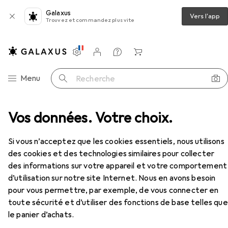
Galaxus
Vers l'app
Trouvez et commandez plus vite
Paramètres
Compte client
Listes de comparaison
Listes d'envies
Panier
Navigation par catégorie
Menu
Recherche
pour chat
Vos données. Votre choix.
Cat's Best Litière pour chat Original 20L
Accessoires
Si vous n’acceptez que les cookies essentiels, nous utilisons
des cookies et des technologies similaires pour collecter
EUR
EUR
23,64
des informations sur votre appareil et votre comportement
1,18
/
1l
Cat's Best
Litière pour chat Original
d’utilisation sur notre site Internet. Nous en avons besoin
20L
pour vous permettre, par exemple, de vous connecter en
toute sécurité et d’utiliser des fonctions de base telles que
le panier d’achats.