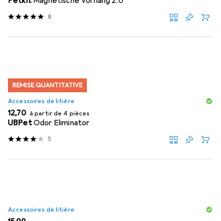
Petkit
Magnetische Vorhang 2.0
8
REMISE QUANTITATIVE
Accessoires de litière
EUR
12,70
à partir de 4 pièces
UBPet
Odor Eliminator
5
Accessoires de litière