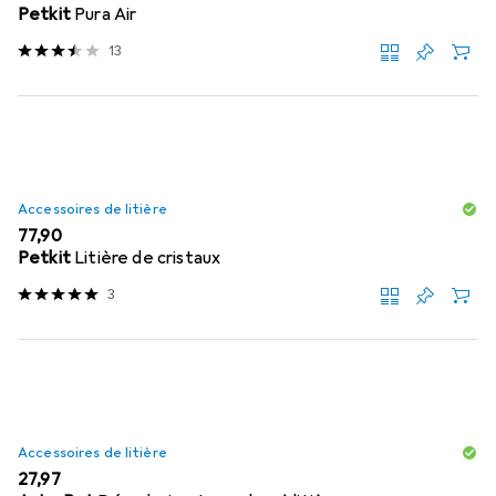
Petkit
Pura Air
13
Accessoires de litière
EUR
77,90
Petkit
Litière de cristaux
3
Accessoires de litière
EUR
27,97