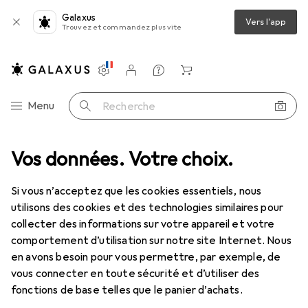
Galaxus
Vers l'app
Trouvez et commandez plus vite
Paramètres
Compte client
Listes de comparaison
Listes d'envies
Panier
Navigation par catégorie
Menu
Recherche
lumières
Vos données. Votre choix.
Éclairage : accessoires
Digitalstrom Filtre GE-FD300
Si vous n’acceptez que les cookies essentiels, nous
utilisons des cookies et des technologies similaires pour
2 images
collecter des informations sur votre appareil et votre
Digitalstrom
Filtre GE-FD300
comportement d’utilisation sur notre site Internet. Nous
en avons besoin pour vous permettre, par exemple, de
vous connecter en toute sécurité et d’utiliser des
Marque
Évaluations
fonctions de base telles que le panier d’achats.
Plus de produits
1