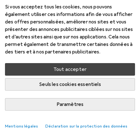
Digitalstrom
Si vous acceptez tous les cookies, nous pouvons
également utiliser ces informations afin de vous afficher
des offres personnalisées, améliorer nos sites et vous
Non disponible pour le moment
présenter des annonces publicitaires ciblées sur nos sites
et d’autres sites ainsi que sur nos applications. Cela nous
M'informer quand le produit sera disponible
permet également de transmettre certaines données à
des tiers et à nos partenaires publicitaires.
Comparer
Ajouter à la liste
Tout accepter
i
Livraison gratuite à partir de 39,–
Seuls les cookies essentiels
Paramètres
Informations sur le produit
Mentions légales
Déclaration sur la protection des données
Description