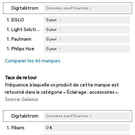
i
Digitalstrom
Données insuffisantes
1.
EGLO
i
0
jour
1.
Light Solutions
i
0
jour
1.
Paulmann
i
0
jour
1.
Philips Hue
i
0
jour
Comparer les 46 marques
Taux de retour
Fréquence à laquelle un produit de cette marque est
retourné dans la catégorie « Éclairage : accessoires ».
Source: Galaxus
i
Digitalstrom
Données insuffisantes
1.
Fibaro
0
%