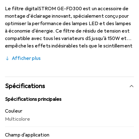
Le filtre digitalSTROM GE-FD300 est un accessoire de
montage d'éclairage innovant, spécialement conçu pour
optimiser la performance des lampes LED et des lampes
à économie d'énergie. Ce filtre de résidu de tension est
compatible avec tous les variateurs dS jusqu'à 150W et
empêche les effets indésirables tels que le scintillement
et le clignotement. De plus, il minimise les allumages et
Afficher plus
extinctions temporaires des lampes, ce qui conduit à un
éclairage plus stable et fiable. Le filtre fonctionne en
mode autonome, ce qui le rend indépendant des autres
systèmes. Avec sa conception compacte et son faible
Spécifications
poids, il est facile à installer et idéal pour une utilisation en
intérieur. Le GE-FD300 est une solution pratique pour
Spécifications principales
tous ceux qui attachent de l'importance à un contrôle de
Couleur
la lumière sans interférences.
Multicolore
Champ d'application