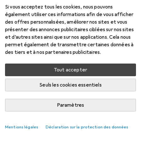
Prix en EUR TVA incl.
Si vous acceptez tous les cookies, nous pouvons
également utiliser ces informations afin de vous afficher
Évaluations
des offres personnalisées, améliorer nos sites et vous
présenter des annonces publicitaires ciblées sur nos sites
et d’autres sites ainsi que sur nos applications. Cela nous
permet également de transmettre certaines données à
Livré entre ven, 21/8 et mer, 26/8
des tiers et à nos partenaires publicitaires.
Plus de 10 pièces en stock chez le fournisseur
M'informer si le produit est disponible plus tôt
Tout accepter
Seuls les cookies essentiels
Ajouter au panier
Paramètres
Comparer
Ajouter à la liste
i
Livraison gratuite à partir de 39,–
Mentions légales
Déclaration sur la protection des données