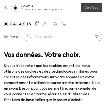
Galaxus
Vers l'app
Trouvez et commandez plus vite
Paramètres
Compte client
Listes de comparaison
Listes d'envies
Panier
Navigation par catégorie
Menu
Recherche
corations de Noël
Vos données. Votre choix.
Creativ Company Creativ Décorations de Noël
Si vous n’acceptez que les cookies essentiels, nous
utilisons des cookies et des technologies similaires pour
2 images
collecter des informations sur votre appareil et votre
comportement d’utilisation sur notre site Internet. Nous
EUR
15,21
en avons besoin pour vous permettre, par exemple, de
Creativ Company
Creativ Décorations
vous connecter en toute sécurité et d’utiliser des
de Noël
fonctions de base telles que le panier d’achats.