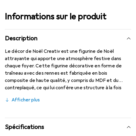
Informations sur le produit
Description
Le décor de Noël Creativ est une figurine de Noël
attrayante qui apporte une atmosphère festive dans
chaque foyer. Cette figurine décorative en forme de
traîneau avec des rennes est fabriquée en bois
composite de haute qualité, y compris du MDF et du
contreplaqué, ce qui lui confère une structure à la fois
esthétique et durable. Avec une hauteur de 1 cm, une
Afficher plus
longueur de 21,5 cm et une largeur de 17 cm, elle est
idéale pour être placée sur des étagères, des tables ou
comme partie d'une décoration de Noël plus grande. La
palette de couleurs en blanc et marron permet une
Spécifications
intégration harmonieuse dans différents styles