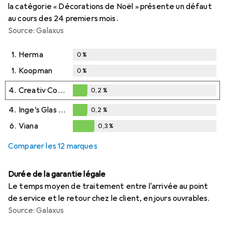
la catégorie « Décorations de Noël » présente un défaut
au cours des 24 premiers mois.
Source: Galaxus
1.
Herma
0
%
1.
Koopman
0
%
4.
Creativ Company
0,2
%
0,2
%
4.
Inge’s Glas Christmas Decor
0,2
%
0,2
%
6.
Viana
0,3
%
0,3
%
Comparer les 12 marques
Durée de la garantie légale
Le temps moyen de traitement entre l'arrivée au point
de service et le retour chez le client, en jours ouvrables.
Source: Galaxus