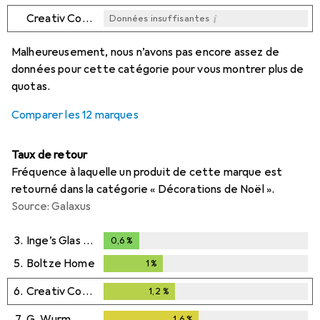
i
Creativ Company
Données insuffisantes
i
i
i
i
Données insuffisantes
Données insuffisantes
Données insuffisantes
Données insuffisantes
Malheureusement, nous n’avons pas encore assez de
données pour cette catégorie pour vous montrer plus de
quotas.
Comparer les 12 marques
Taux de retour
Fréquence à laquelle un produit de cette marque est
retourné dans la catégorie « Décorations de Noël ».
Source: Galaxus
3.
Inge’s Glas Christmas Decor
0,6
%
0,6
%
5.
Boltze Home
1
%
1
%
6.
Creativ Company
1,2
%
1,2
%
7.
G. Wurm
1,6
%
1,6
%