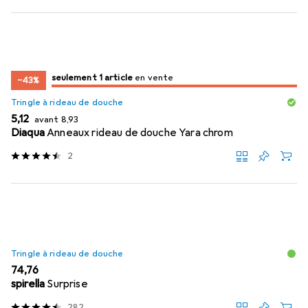
juste 1 pièce
seulement 1 article
en vente
en vente
−43%
Tringle à rideau de douche
EUR
EUR
5,12
avant
8,93
Diaqua
Anneaux rideau de douche Yara chrom
2
Tringle à rideau de douche
EUR
74,76
spirella
Surprise
282