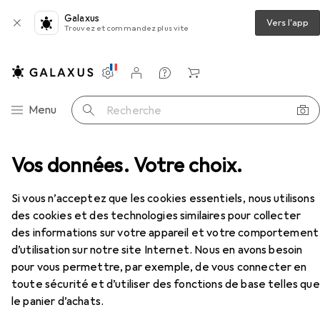
Galaxus
Vers l'app
Trouvez et commandez plus vite
Paramètres
Compte client
Listes de comparaison
Listes d'envies
Panier
Navigation par catégorie
Menu
Recherche
de salle de bains
Vos données. Votre choix.
Rideau de douche
Wenko Uni
Accessoires
Si vous n’acceptez que les cookies essentiels, nous utilisons
EUR
28,78
des cookies et des technologies similaires pour collecter
Wenko
Uni
des informations sur votre appareil et votre comportement
120 x 200 cm
d’utilisation sur notre site Internet. Nous en avons besoin
pour vous permettre, par exemple, de vous connecter en
toute sécurité et d’utiliser des fonctions de base telles que
le panier d’achats.