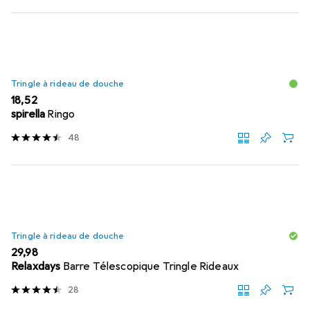
Tringle à rideau de douche
EUR
18,52
spirella
Ringo
48
Tringle à rideau de douche
EUR
29,98
Relaxdays
Barre Télescopique Tringle Rideaux
28