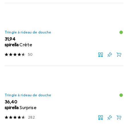
Tringle à rideau de douche
EUR
31,94
spirella
Crète
50
Tringle à rideau de douche
EUR
36,40
spirella
Surprise
282