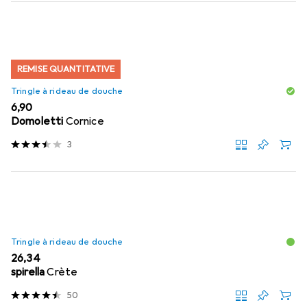
REMISE QUANTITATIVE
Tringle à rideau de douche
EUR
6,90
Domoletti
Cornice
3
Tringle à rideau de douche
EUR
26,34
spirella
Crète
50