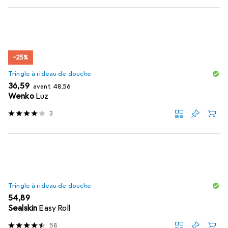
−25%
Tringle à rideau de douche
EUR
EUR
36,59
avant
48,56
Wenko
Luz
3
Tringle à rideau de douche
EUR
54,89
Sealskin
Easy Roll
58