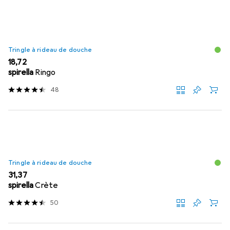
Tringle à rideau de douche
EUR
18,72
spirella
Ringo
48
Tringle à rideau de douche
EUR
31,37
spirella
Crète
50