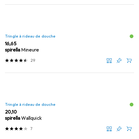
Tringle à rideau de douche
EUR
16,65
spirella
Mineure
29
Tringle à rideau de douche
EUR
20,10
spirella
Wallquick
7