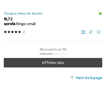
Tringle à rideau de douche
EUR
18,72
spirella
Ringo-small
2
48 produits sur 98
Afficher plus
Haut de la page