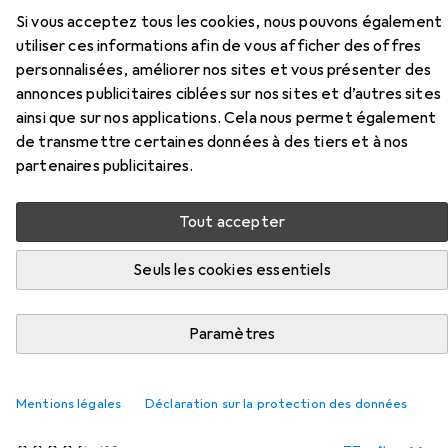
Accessoires pour Wenko Uni
Si vous acceptez tous les cookies, nous pouvons également
utiliser ces informations afin de vous afficher des offres
Ici, vous trouverez des accessoires compatibles avec le
personnalisées, améliorer nos sites et vous présenter des
produit Wenko Uni de la catégorie Tringle à rideau de
annonces publicitaires ciblées sur nos sites et d’autres sites
douche.
ainsi que sur nos applications. Cela nous permet également
de transmettre certaines données à des tiers et à nos
partenaires publicitaires.
Populaire
Wenko
Tout accepter
Pertinence
Seuls les cookies essentiels
Liste des produits
Paramètres
Tringle à rideau de douche
EUR
30,79
Mentions légales
Déclaration sur la protection des données
spirella
Décor
168