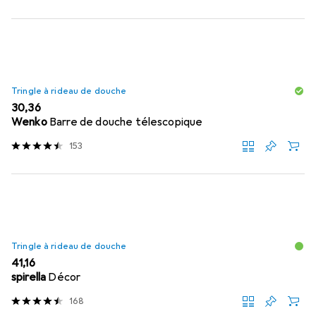
Tringle à rideau de douche
EUR
30,36
Wenko
Barre de douche télescopique
153
Tringle à rideau de douche
EUR
41,16
spirella
Décor
168