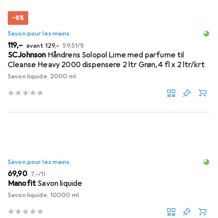
−8%
Savon pour les mains
EUR
EUR
EUR
119,–
avant
129,–
59,51
/
1l
SCJohnson
Håndrens Solopol Lime med parfume til
Cleanse Heavy 2000 dispensere 2 ltr Grøn,4 fl x 2 ltr/krt
Savon liquide, 2000 ml
Savon pour les mains
EUR
EUR
69,90
7,–
/
1l
Manofit
Savon liquide
Savon liquide, 10000 ml