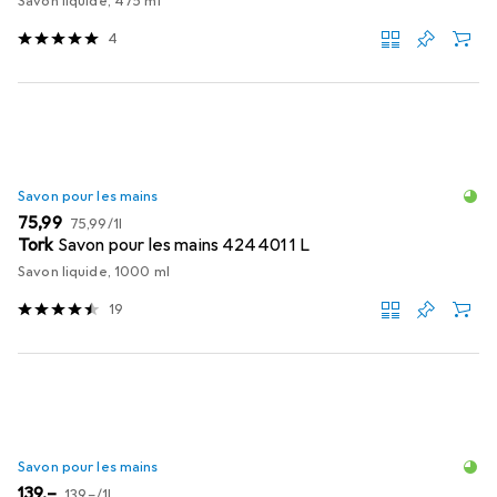
Savon liquide, 475 ml
4
Savon pour les mains
EUR
EUR
75,99
75,99
/
1l
Tork
Savon pour les mains 424401 1 L
Savon liquide, 1000 ml
19
Savon pour les mains
EUR
EUR
139,–
139,–
/
1l