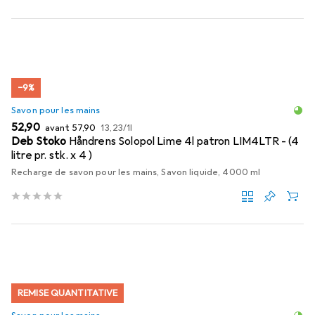
−9%
Savon pour les mains
EUR
EUR
EUR
52,90
avant
57,90
13,23
/
1l
Deb Stoko
Håndrens Solopol Lime 4l patron LIM4LTR - (4
litre pr. stk. x 4 )
Recharge de savon pour les mains, Savon liquide, 4000 ml
REMISE QUANTITATIVE