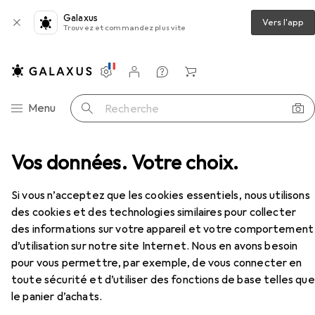
Galaxus
Vers l'app
Trouvez et commandez plus vite
Paramètres
Compte client
Listes de comparaison
Listes d'envies
Panier
Navigation par catégorie
Menu
Recherche
Distributeur de savon + porte-savon
Vos données. Votre choix.
Wenko Odos
Accessoires
Si vous n’acceptez que les cookies essentiels, nous utilisons
des cookies et des technologies similaires pour collecter
des informations sur votre appareil et votre comportement
d’utilisation sur notre site Internet. Nous en avons besoin
EUR
25,08
Wenko
Odos
pour vous permettre, par exemple, de vous connecter en
toute sécurité et d’utiliser des fonctions de base telles que
le panier d’achats.