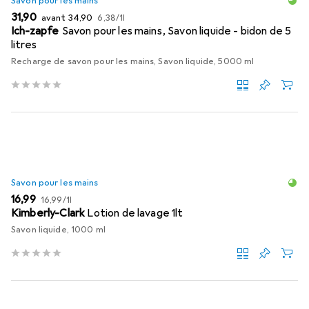
Savon pour les mains
EUR
EUR
EUR
31,90
avant
34,90
6,38
/
1l
Ich-zapfe
Savon pour les mains, Savon liquide - bidon de 5
litres
Recharge de savon pour les mains, Savon liquide, 5000 ml
Savon pour les mains
EUR
EUR
16,99
16,99
/
1l
Kimberly-Clark
Lotion de lavage 1lt
Savon liquide, 1000 ml