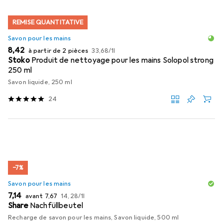
REMISE QUANTITATIVE
Savon pour les mains
EUR
EUR
8,42
à partir de 2 pièces
33,68
/
1l
Stoko
Produit de nettoyage pour les mains Solopol strong
250 ml
Savon liquide, 250 ml
24
−7%
Savon pour les mains
EUR
EUR
EUR
7,14
avant
7,67
14,28
/
1l
Share
Nachfüllbeutel
Recharge de savon pour les mains, Savon liquide, 500 ml