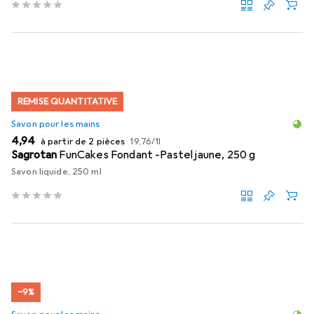
REMISE QUANTITATIVE
Savon pour les mains
EUR
EUR
4,94
à partir de 2 pièces
19,76
/
1l
Sagrotan
FunCakes Fondant -Pastel jaune, 250 g
Savon liquide, 250 ml
−9%