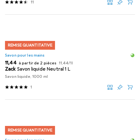
11
REMISE QUANTITATIVE
Savon pour les mains
EUR
EUR
11,44
à partir de 2 pièces
11,44
/
1l
Zack
Savon liquide Neutral 1 L
Savon liquide, 1000 ml
1
REMISE QUANTITATIVE