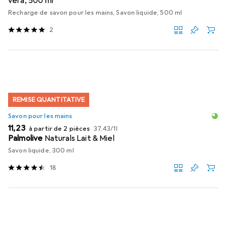
vera, 500 ml
Recharge de savon pour les mains, Savon liquide, 500 ml
2
REMISE QUANTITATIVE
Savon pour les mains
EUR
EUR
11,23
à partir de 2 pièces
37,43
/
1l
Palmolive
Naturals Lait & Miel
Savon liquide, 300 ml
18