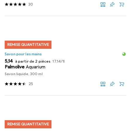
30
REMISE QUANTITATIVE
Savon pour les mains
EUR
EUR
5,14
à partir de 2 pièces
17,14
/
1l
Palmolive
Aquarium
Savon liquide, 300 ml
25
REMISE QUANTITATIVE