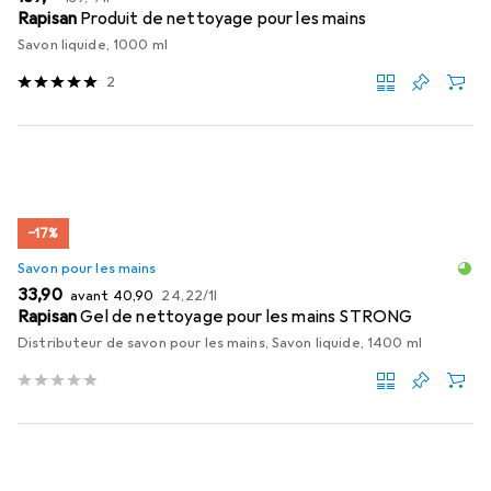
Rapisan
Produit de nettoyage pour les mains
Savon liquide, 1000 ml
2
−17%
Savon pour les mains
EUR
EUR
EUR
33,90
avant
40,90
24,22
/
1l
Rapisan
Gel de nettoyage pour les mains STRONG
Distributeur de savon pour les mains, Savon liquide, 1400 ml