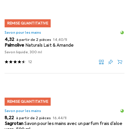
REMISE QUANTITATIVE
Savon pour les mains
EUR
EUR
4,32
à partir de 2 pièces
14,40
/
1l
Palmolive
Naturals Lait & Amande
Savon liquide, 300 ml
12
REMISE QUANTITATIVE
Savon pour les mains
EUR
EUR
8,22
à partir de 2 pièces
16,44
/
1l
Sagrotan
Savon pour les mains avec un parfum frais d'aloe