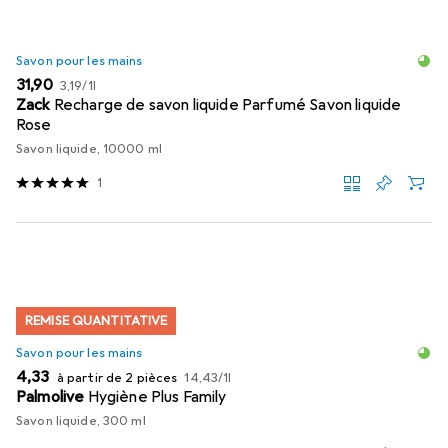
Savon pour les mains
EUR
EUR
31,90
3,19
/
1l
Zack
Recharge de savon liquide Parfumé Savon liquide
Rose
Savon liquide, 10000 ml
1
REMISE QUANTITATIVE
Savon pour les mains
EUR
EUR
4,33
à partir de 2 pièces
14,43
/
1l
Palmolive
Hygiène Plus Family
Savon liquide, 300 ml