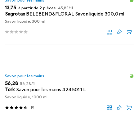
Savon pour les mains
EUR
EUR
13,75
à partir de 2 pièces
45,83
/
1l
Sagrotan
BELEBEND&FLORAL Savon liquide 300,0 ml
Savon liquide, 300 ml
Savon pour les mains
EUR
EUR
56,28
56,28
/
1l
Tork
Savon pour les mains 424501 1 L
Savon liquide, 1000 ml
19