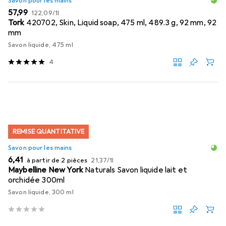
Savon pour les mains
EUR
EUR
57,99
122,09
/
1l
Tork
420702, Skin, Liquid soap, 475 ml, 489.3 g, 92 mm, 92
mm
Savon liquide, 475 ml
4
REMISE QUANTITATIVE
Savon pour les mains
EUR
EUR
6,41
à partir de 2 pièces
21,37
/
1l
Maybelline New York
Naturals Savon liquide lait et
orchidée 300ml
Savon liquide, 300 ml