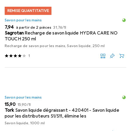
REMISE QUANTITATIVE
Savon pour les mains
EUR
EUR
7,94
à partir de 2 pièces
31,76
/
1l
Sagrotan
Recharge de savon liquide HYDRA CARE NO
TOUCH 250 ml
Recharge de savon pour les mains, Savon liquide, 250 ml
1
Savon pour les mains
EUR
EUR
15,90
15,90
/
1l
Tork
Savon liquide dégraissant - 420401 - Savon liquide
pour les distributeurs S1/S11, élimine les
Savon liquide, 1000 ml