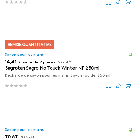
REMISE QUANTITATIVE
Savon pour les mains
EUR
EUR
14,41
à partir de 2 pièces
57,64
/
1l
Sagrotan
Sagro.No Touch Winter NF 250ml
Recharge de savon pour les mains, Savon liquide, 250 ml
Savon pour les mains
EUR
EUR
70,67
70,67
/
1l