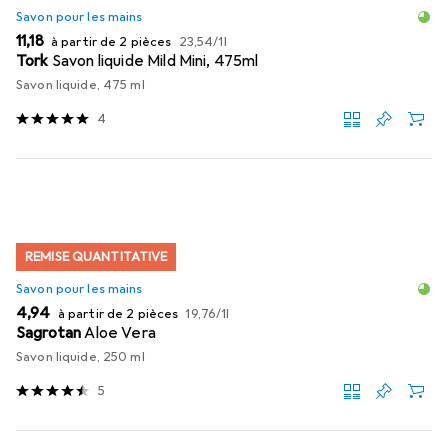
Savon pour les mains
EUR
EUR
11,18
à partir de 2 pièces
23,54
/
1l
Tork
Savon liquide Mild Mini, 475ml
Savon liquide, 475 ml
4
REMISE QUANTITATIVE
Savon pour les mains
EUR
EUR
4,94
à partir de 2 pièces
19,76
/
1l
Sagrotan
Aloe Vera
Savon liquide, 250 ml
5