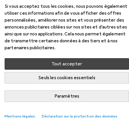
Si vous acceptez tous les cookies, nous pouvons également
utiliser ces informations afin de vous afficher des offres
personnalisées, améliorer nos sites et vous présenter des
Accessoires pour Wenko Odos
annonces publicitaires ciblées sur nos sites et d’autres sites
ainsi que sur nos applications. Cela nous permet également
de transmettre certaines données à des tiers et à nos
Ici, vous trouverez des accessoires compatibles avec le
partenaires publicitaires.
produit Wenko Odos de la catégorie Savon pour les mains.
Pertinence
Tout accepter
Liste des produits
Seuls les cookies essentiels
REMISE QUANTITATIVE
Paramètres
Savon pour les mains
EUR
EUR
6,47
à partir de 2 pièces
12,94
/
1l
Frosch
Savon-crème à la grenade Refill
Mentions légales
Déclaration sur la protection des données
Savon liquide, 500 ml