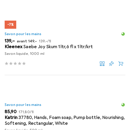
−7%
Savon pour les mains
EUR
EUR
EUR
139,–
avant
149,–
139,–
/
1l
Kleenex
Saebe Joy Skum 1 ltr,6 fl x 1 ltr/krt
Savon liquide, 1000 ml
Savon pour les mains
EUR
EUR
85,90
171,80
/
1l
Katrin
37780, Hands, Foam soap, Pump bottle, Nourishing,
Softening, Rectangular, White