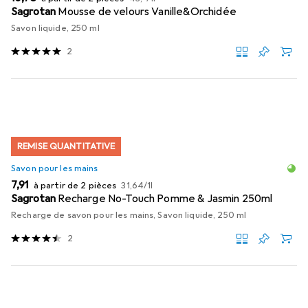
Sagrotan
Mousse de velours Vanille&Orchidée
Savon liquide, 250 ml
2
REMISE QUANTITATIVE
Savon pour les mains
EUR
EUR
7,91
à partir de 2 pièces
31,64
/
1l
Sagrotan
Recharge No-Touch Pomme & Jasmin 250ml
Recharge de savon pour les mains, Savon liquide, 250 ml
2