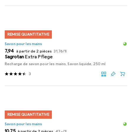
REMISE QUANTITATIVE
Savon pour les mains
EUR
EUR
7,94
à partir de 2 pièces
31,76
/
1l
Sagrotan
Extra Pflege
Recharge de savon pour les mains, Savon liquide, 250 ml
3
REMISE QUANTITATIVE
Savon pour les mains
EUR
EUR
10,75
à partir de 2 pièces
43,–
/
1l