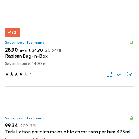
−17%
Savon pour les mains
EUR
EUR
EUR
28,90
avant
34,90
20,64
/
1l
Rapisan
Bag-in-Box
Savon liquide, 1400 ml
1
Savon pour les mains
EUR
EUR
99,34
209,13
/
1l
Tork
Lotion pour les mains et le corps sans parfum 475ml