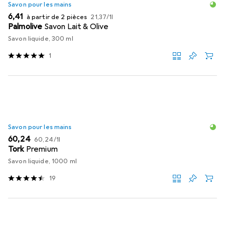
Savon pour les mains
EUR
EUR
6,41
à partir de 2 pièces
21,37
/
1l
Palmolive
Savon Lait & Olive
Savon liquide, 300 ml
1
Savon pour les mains
EUR
EUR
60,24
60,24
/
1l
Tork
Premium
Savon liquide, 1000 ml
19