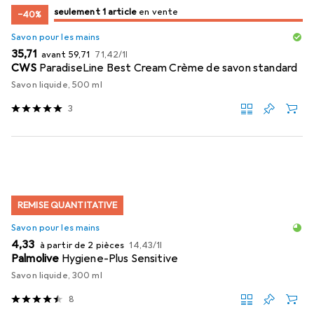
juste 1 pièce
seulement 1 article
en vente
en vente
−40%
Savon pour les mains
EUR
EUR
EUR
35,71
avant
59,71
71,42
/
1l
CWS
ParadiseLine Best Cream Crème de savon standard
Savon liquide, 500 ml
3
REMISE QUANTITATIVE
Savon pour les mains
EUR
EUR
4,33
à partir de 2 pièces
14,43
/
1l
Palmolive
Hygiene-Plus Sensitive
Savon liquide, 300 ml
8