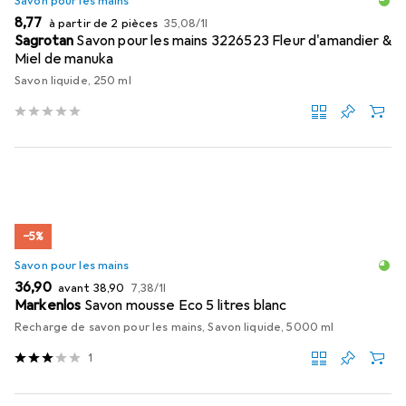
Savon pour les mains
EUR
EUR
8,77
à partir de 2 pièces
35,08
/
1l
Sagrotan
Savon pour les mains 3226523 Fleur d'amandier &
Miel de manuka
Savon liquide, 250 ml
−5%
Savon pour les mains
EUR
EUR
EUR
36,90
avant
38,90
7,38
/
1l
Markenlos
Savon mousse Eco 5 litres blanc
Recharge de savon pour les mains, Savon liquide, 5000 ml
1