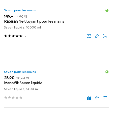
Savon pour les mains
EUR
EUR
149,–
14,90
/
1l
Rapisan
Nettoyant pour les mains
Savon liquide, 10000 ml
2
Savon pour les mains
EUR
EUR
28,90
20,64
/
1l
Manofit
Savon liquide
Savon liquide, 1400 ml