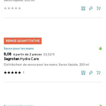
Savon liquide, 500 ml
REMISE QUANTITATIVE
Savon pour les mains
EUR
EUR
8,08
à partir de 2 pièces
32,32
/
1l
Sagrotan
Hydra Care
Distributeur de savon pour les mains, Savon liquide, 250 ml
1