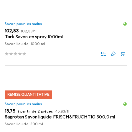
Savon pour les mains
EUR
EUR
102,83
102,83
/
1l
Tork
Savon en spray 1000ml
Savon liquide, 1000 ml
REMISE QUANTITATIVE
Savon pour les mains
EUR
EUR
13,75
à partir de 2 pièces
45,83
/
1l
Sagrotan
Savon liquide FRISCH&FRUCHTIG 300,0 ml
Savon liquide, 300 ml