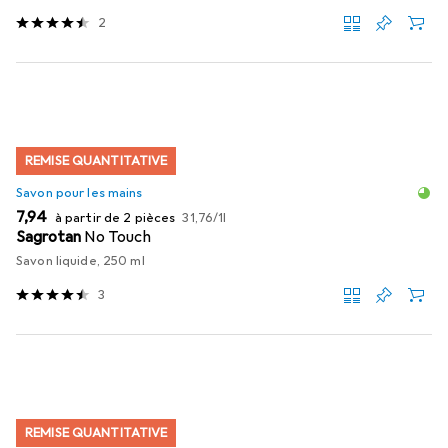
2
REMISE QUANTITATIVE
Savon pour les mains
EUR
EUR
7,94
à partir de 2 pièces
31,76
/
1l
Sagrotan
No Touch
Savon liquide, 250 ml
3
REMISE QUANTITATIVE