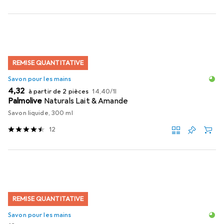
REMISE QUANTITATIVE
Savon pour les mains
EUR
EUR
4,32
à partir de 2 pièces
14,40
/
1l
Palmolive
Naturals Lait & Amande
Savon liquide, 300 ml
12
REMISE QUANTITATIVE
Savon pour les mains