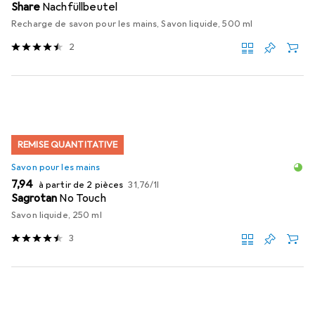
Share
Nachfüllbeutel
Recharge de savon pour les mains, Savon liquide, 500 ml
2
REMISE QUANTITATIVE
Savon pour les mains
EUR
EUR
7,94
à partir de 2 pièces
31,76
/
1l
Sagrotan
No Touch
Savon liquide, 250 ml
3