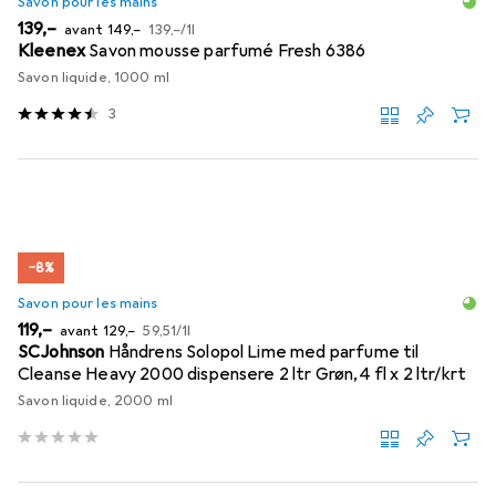
Savon pour les mains
EUR
EUR
EUR
139,–
avant
149,–
139,–
/
1l
Kleenex
Savon mousse parfumé Fresh 6386
Savon liquide, 1000 ml
3
−8%
Savon pour les mains
EUR
EUR
EUR
119,–
avant
129,–
59,51
/
1l
SCJohnson
Håndrens Solopol Lime med parfume til
Cleanse Heavy 2000 dispensere 2 ltr Grøn,4 fl x 2 ltr/krt
Savon liquide, 2000 ml