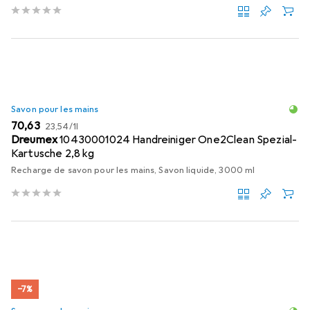
Savon pour les mains
EUR
EUR
70,63
23,54
/
1l
Dreumex
10430001024 Handreiniger One2Clean Spezial-
Kartusche 2,8 kg
Recharge de savon pour les mains, Savon liquide, 3000 ml
−7%