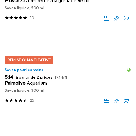
Frosch
Savon-crème à la grenade Refill
Savon liquide, 500 ml
30
REMISE QUANTITATIVE
Savon pour les mains
EUR
EUR
5,14
à partir de 2 pièces
17,14
/
1l
Palmolive
Aquarium
Savon liquide, 300 ml
25