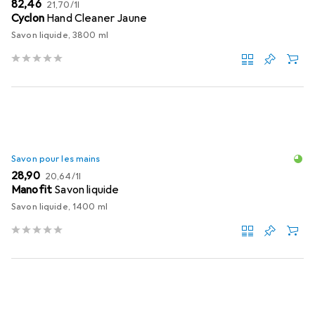
EUR
EUR
82,46
21,70
/
1l
Cyclon
Hand Cleaner Jaune
Savon liquide, 3800 ml
Savon pour les mains
EUR
EUR
28,90
20,64
/
1l
Manofit
Savon liquide
Savon liquide, 1400 ml