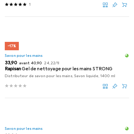
1
−17%
Savon pour les mains
EUR
EUR
EUR
33,90
avant
40,90
24,22
/
1l
Rapisan
Gel de nettoyage pour les mains STRONG
Distributeur de savon pour les mains, Savon liquide, 1400 ml
Savon pour les mains