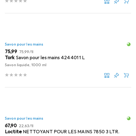
Savon pour les mains
EUR
EUR
75,99
75,99
/
1l
Tork
Savon pour les mains 424401 1 L
Savon liquide, 1000 ml
Savon pour les mains
EUR
EUR
67,90
22,63
/
1l
Loctite
NETTOYANT POUR LES MAINS 7850 3 LTR.