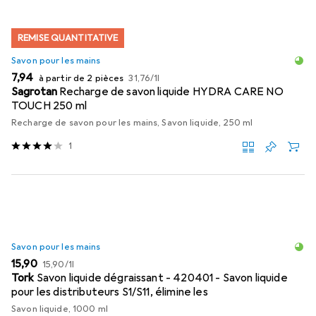
REMISE QUANTITATIVE
Savon pour les mains
EUR
EUR
7,94
à partir de 2 pièces
31,76
/
1l
Sagrotan
Recharge de savon liquide HYDRA CARE NO
TOUCH 250 ml
Recharge de savon pour les mains, Savon liquide, 250 ml
1
Savon pour les mains
EUR
EUR
15,90
15,90
/
1l
Tork
Savon liquide dégraissant - 420401 - Savon liquide
pour les distributeurs S1/S11, élimine les
Savon liquide, 1000 ml