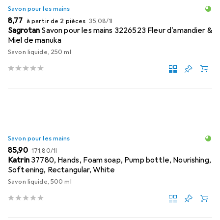
Savon pour les mains
EUR
EUR
8,77
à partir de 2 pièces
35,08
/
1l
Sagrotan
Savon pour les mains 3226523 Fleur d'amandier &
Miel de manuka
Savon liquide, 250 ml
Savon pour les mains
EUR
EUR
85,90
171,80
/
1l
Katrin
37780, Hands, Foam soap, Pump bottle, Nourishing,
Softening, Rectangular, White
Savon liquide, 500 ml