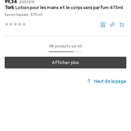
EUR
EUR
99,34
209,13
/
1l
Tork
Lotion pour les mains et le corps sans parfum 475ml
Savon liquide, 475 ml
48 produits sur 65
Afficher plus
Haut de la page