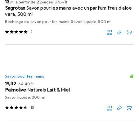
EUR
EUR
13,–
à partir de 2 pièces
26,–
/
1l
Sagrotan
Savon pour les mains avec un parfum frais d'aloe
vera, 500 ml
Recharge de savon pour les mains, Savon liquide, 500 ml
2
Savon pour les mains
EUR
EUR
19,32
64,40
/
1l
Palmolive
Naturals Lait & Miel
Savon liquide, 300 ml
18