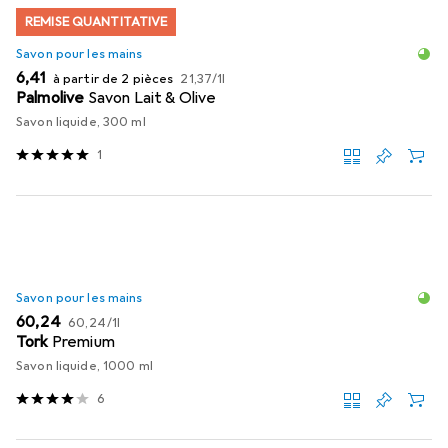
REMISE QUANTITATIVE
Savon pour les mains
EUR
EUR
6,41
à partir de 2 pièces
21,37
/
1l
Palmolive
Savon Lait & Olive
Savon liquide, 300 ml
1
Savon pour les mains
EUR
EUR
60,24
60,24
/
1l
Tork
Premium
Savon liquide, 1000 ml
6