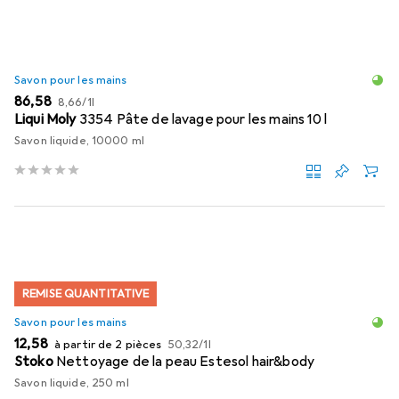
Savon pour les mains
EUR
EUR
86,58
8,66
/
1l
Liqui Moly
3354 Pâte de lavage pour les mains 10 l
Savon liquide, 10000 ml
REMISE QUANTITATIVE
Savon pour les mains
EUR
EUR
12,58
à partir de 2 pièces
50,32
/
1l
Stoko
Nettoyage de la peau Estesol hair&body
Savon liquide, 250 ml