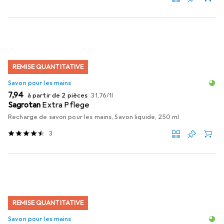
REMISE QUANTITATIVE
Savon pour les mains
EUR
EUR
7,94
à partir de 2 pièces
31,76
/
1l
Sagrotan
Extra Pflege
Recharge de savon pour les mains, Savon liquide, 250 ml
3
REMISE QUANTITATIVE
Savon pour les mains