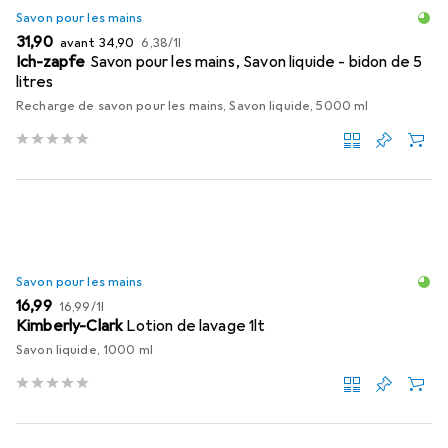
Savon pour les mains
EUR
EUR
EUR
31,90
avant
34,90
6,38
/
1l
Ich-zapfe
Savon pour les mains, Savon liquide - bidon de 5
litres
Recharge de savon pour les mains, Savon liquide, 5000 ml
Savon pour les mains
EUR
EUR
16,99
16,99
/
1l
Kimberly-Clark
Lotion de lavage 1lt
Savon liquide, 1000 ml