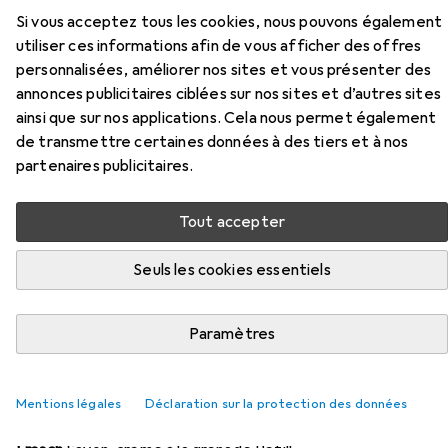
Si vous acceptez tous les cookies, nous pouvons également
utiliser ces informations afin de vous afficher des offres
personnalisées, améliorer nos sites et vous présenter des
annonces publicitaires ciblées sur nos sites et d’autres sites
Accessoires pour Wenko Auron
ainsi que sur nos applications. Cela nous permet également
de transmettre certaines données à des tiers et à nos
partenaires publicitaires.
Ici, vous trouverez des accessoires compatibles avec le
produit Wenko Auron de la catégorie Savon pour les
mains.
Tout accepter
Pertinence
Seuls les cookies essentiels
Liste des produits
Paramètres
REMISE QUANTITATIVE
Mentions légales
Déclaration sur la protection des données
Savon pour les mains
EUR
EUR
6,47
à partir de 2 pièces
12,94
/
1l