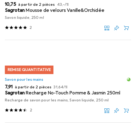
EUR
EUR
10,75
à partir de 2 pièces
43,–
/
1l
Sagrotan
Mousse de velours Vanille&Orchidée
Savon liquide, 250 ml
2
REMISE QUANTITATIVE
Savon pour les mains
EUR
EUR
7,91
à partir de 2 pièces
31,64
/
1l
Sagrotan
Recharge No-Touch Pomme & Jasmin 250ml
Recharge de savon pour les mains, Savon liquide, 250 ml
2