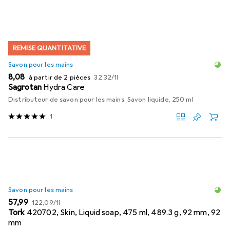
REMISE QUANTITATIVE
Savon pour les mains
EUR
EUR
8,08
à partir de 2 pièces
32,32
/
1l
Sagrotan
Hydra Care
Distributeur de savon pour les mains, Savon liquide, 250 ml
1
Savon pour les mains
EUR
EUR
57,99
122,09
/
1l
Tork
420702, Skin, Liquid soap, 475 ml, 489.3 g, 92 mm, 92
mm