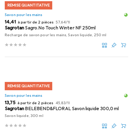
REMISE QUANTITATIVE
Savon pour les mains
EUR
EUR
14,41
à partir de 2 pièces
57,64
/
1l
Sagrotan
Sagro.No Touch Winter NF 250ml
Recharge de savon pour les mains, Savon liquide, 250 ml
REMISE QUANTITATIVE
Savon pour les mains
EUR
EUR
13,75
à partir de 2 pièces
45,83
/
1l
Sagrotan
BELEBEND&FLORAL Savon liquide 300,0 ml
Savon liquide, 300 ml