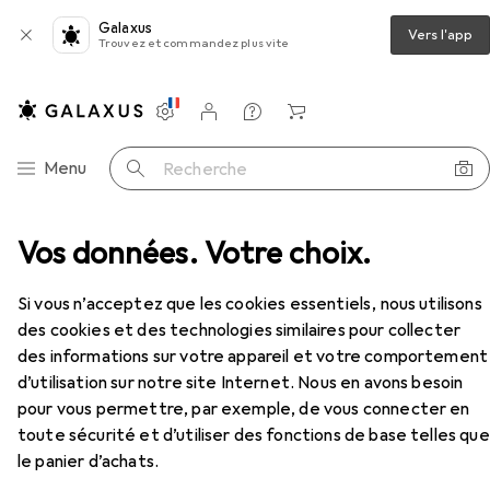
Galaxus
Vers l'app
Trouvez et commandez plus vite
Paramètres
Compte client
Listes de comparaison
Listes d'envies
Panier
Navigation par catégorie
Menu
Recherche
istributeur de savon + porte-savon
Vos données. Votre choix.
Wenko Auron
Accessoires
Si vous n’acceptez que les cookies essentiels, nous utilisons
des cookies et des technologies similaires pour collecter
des informations sur votre appareil et votre comportement
d’utilisation sur notre site Internet. Nous en avons besoin
EUR
18,66
pour vous permettre, par exemple, de vous connecter en
Wenko
Auron
toute sécurité et d’utiliser des fonctions de base telles que
le panier d’achats.