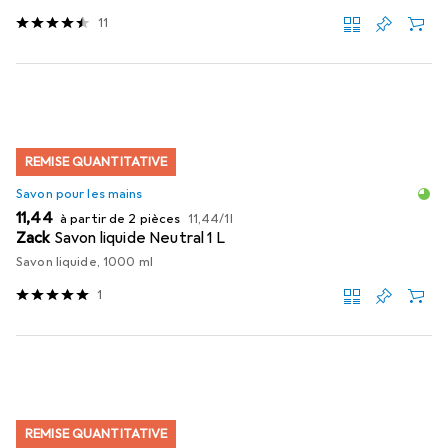
11
REMISE QUANTITATIVE
Savon pour les mains
EUR
EUR
11,44
à partir de 2 pièces
11,44
/
1l
Zack
Savon liquide Neutral 1 L
Savon liquide, 1000 ml
1
REMISE QUANTITATIVE