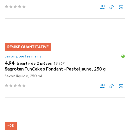
REMISE QUANTITATIVE
Savon pour les mains
EUR
EUR
4,94
à partir de 2 pièces
19,76
/
1l
Sagrotan
FunCakes Fondant -Pastel jaune, 250 g
Savon liquide, 250 ml
−9%