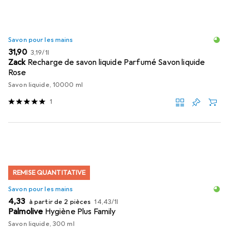
Savon pour les mains
EUR
EUR
31,90
3,19
/
1l
Zack
Recharge de savon liquide Parfumé Savon liquide
Rose
Savon liquide, 10000 ml
1
REMISE QUANTITATIVE
Savon pour les mains
EUR
EUR
4,33
à partir de 2 pièces
14,43
/
1l
Palmolive
Hygiène Plus Family
Savon liquide, 300 ml