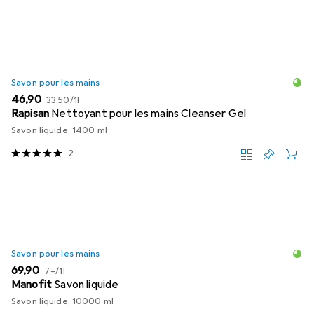
Savon pour les mains
EUR
EUR
46,90
33,50
/
1l
Rapisan
Nettoyant pour les mains Cleanser Gel
Savon liquide, 1400 ml
2
Savon pour les mains
EUR
EUR
69,90
7,–
/
1l
Manofit
Savon liquide
Savon liquide, 10000 ml