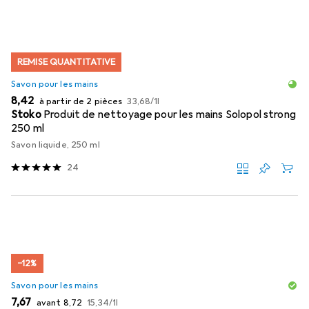
REMISE QUANTITATIVE
Savon pour les mains
EUR
EUR
8,42
à partir de 2 pièces
33,68
/
1l
Stoko
Produit de nettoyage pour les mains Solopol strong
250 ml
Savon liquide, 250 ml
24
−12%
Savon pour les mains
EUR
EUR
EUR
7,67
avant
8,72
15,34
/
1l