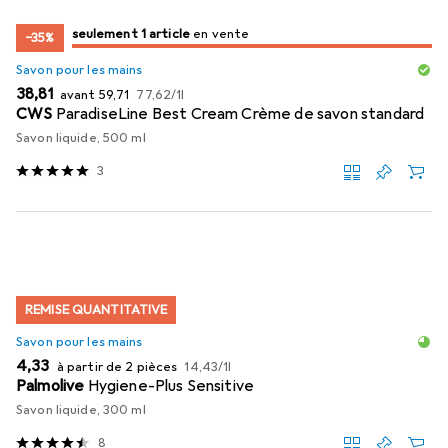
juste 1 pièce
seulement 1 article
en vente
en vente
−35%
Savon pour les mains
EUR
EUR
EUR
38,81
avant
59,71
77,62
/
1l
CWS
ParadiseLine Best Cream Crème de savon standard
Savon liquide, 500 ml
3
REMISE QUANTITATIVE
Savon pour les mains
EUR
EUR
4,33
à partir de 2 pièces
14,43
/
1l
Palmolive
Hygiene-Plus Sensitive
Savon liquide, 300 ml
8