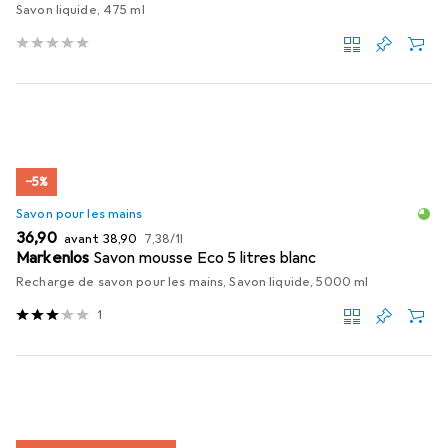
Savon liquide, 475 ml
−5%
Savon pour les mains
EUR
EUR
EUR
36,90
avant
38,90
7,38
/
1l
Markenlos
Savon mousse Eco 5 litres blanc
Recharge de savon pour les mains, Savon liquide, 5000 ml
1