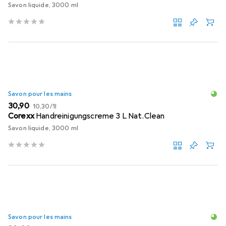
Savon liquide, 3000 ml
Savon pour les mains
EUR
EUR
30,90
10,30
/
1l
Corexx
Handreinigungscreme 3 L Nat.Clean
Savon liquide, 3000 ml
Savon pour les mains