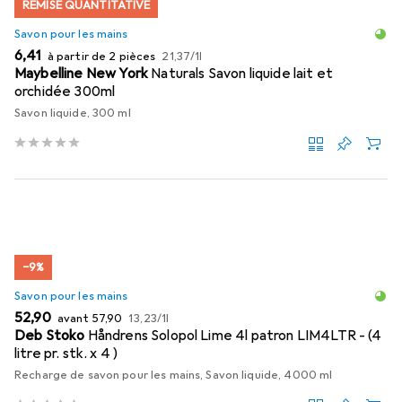
REMISE QUANTITATIVE
Savon pour les mains
EUR
EUR
6,41
à partir de 2 pièces
21,37
/
1l
Maybelline New York
Naturals Savon liquide lait et
orchidée 300ml
Savon liquide, 300 ml
−9%
Savon pour les mains
EUR
EUR
EUR
52,90
avant
57,90
13,23
/
1l
Deb Stoko
Håndrens Solopol Lime 4l patron LIM4LTR - (4
litre pr. stk. x 4 )
Recharge de savon pour les mains, Savon liquide, 4000 ml