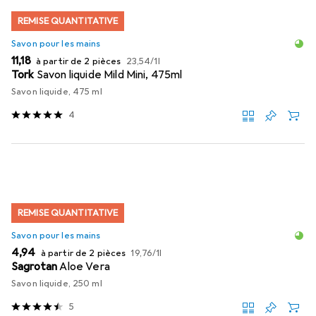
REMISE QUANTITATIVE
Savon pour les mains
EUR
EUR
11,18
à partir de 2 pièces
23,54
/
1l
Tork
Savon liquide Mild Mini, 475ml
Savon liquide, 475 ml
4
REMISE QUANTITATIVE
Savon pour les mains
EUR
EUR
4,94
à partir de 2 pièces
19,76
/
1l
Sagrotan
Aloe Vera
Savon liquide, 250 ml
5