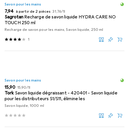
Savon pour les mains
EUR
EUR
7,94
à partir de 2 pièces
31,76
/
1l
Sagrotan
Recharge de savon liquide HYDRA CARE NO
TOUCH 250 ml
Recharge de savon pour les mains, Savon liquide, 250 ml
1
Savon pour les mains
EUR
EUR
15,90
15,90
/
1l
Tork
Savon liquide dégraissant - 420401 - Savon liquide
pour les distributeurs S1/S11, élimine les
Savon liquide, 1000 ml