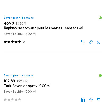
Savon pour les mains
EUR
EUR
46,90
33,50
/
1l
Rapisan
Nettoyant pour les mains Cleanser Gel
Savon liquide, 1400 ml
2
Savon pour les mains
EUR
EUR
102,83
102,83
/
1l
Tork
Savon en spray 1000ml
Savon liquide, 1000 ml