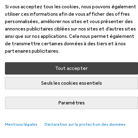
Si vous acceptez tous les cookies, nous pouvons également
Accessoires pour Wenko Agropoli
utiliser ces informations afin de vous afficher des offres
personnalisées, améliorer nos sites et vous présenter des
annonces publicitaires ciblées sur nos sites et d’autres sites
Ici, vous trouverez des accessoires compatibles avec le
ainsi que sur nos applications. Cela nous permet également
produit Wenko Agropoli de la catégorie Savon pour les
de transmettre certaines données à des tiers et à nos
mains.
partenaires publicitaires.
Pertinence
Liste des produits
Tout accepter
Seuls les cookies essentiels
REMISE QUANTITATIVE
Paramètres
Savon pour les mains
EUR
EUR
6,47
à partir de 2 pièces
12,94
/
1l
Frosch
Savon-crème à la grenade Refill
Savon liquide, 500 ml
Mentions légales
Déclaration sur la protection des données
30