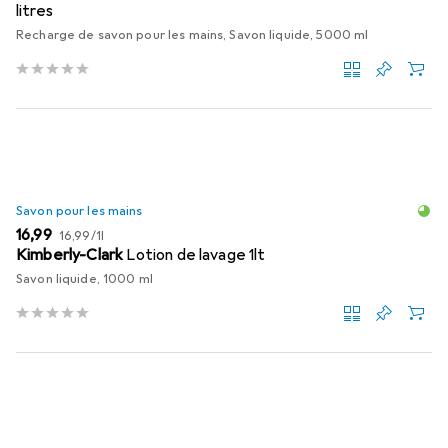
litres
Recharge de savon pour les mains, Savon liquide, 5000 ml
Savon pour les mains
EUR
EUR
16,99
16,99
/
1l
Kimberly-Clark
Lotion de lavage 1lt
Savon liquide, 1000 ml