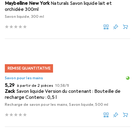
Maybelline New York
Naturals Savon liquide lait et
orchidée 300ml
Savon liquide, 300 ml
REMISE QUANTITATIVE
Savon pour les mains
EUR
EUR
5,29
à partir de 2 pièces
10,58
/
1l
Zack
Savon liquide Version du contenant : Bouteille de
recharge Contenu : 0,5 l
Recharge de savon pour les mains, Savon liquide, 500 ml