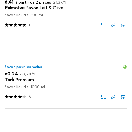
EUR
EUR
6,41
à partir de 2 pièces
21,37
/
1l
Palmolive
Savon Lait & Olive
Savon liquide, 300 ml
1
Savon pour les mains
EUR
EUR
60,24
60,24
/
1l
Tork
Premium
Savon liquide, 1000 ml
6