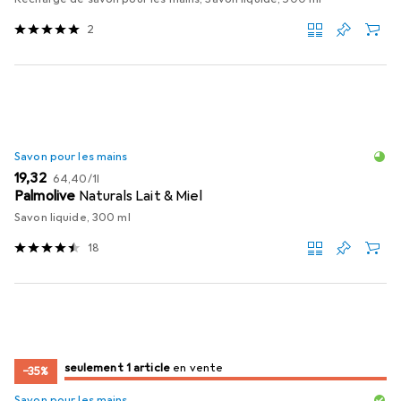
2
Savon pour les mains
EUR
EUR
19,32
64,40
/
1l
Palmolive
Naturals Lait & Miel
Savon liquide, 300 ml
18
juste 1 pièce
seulement 1 article
en vente
en vente
−35%
Savon pour les mains