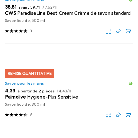
EUR
EUR
EUR
38,81
avant
59,71
77,62
/
1l
CWS
ParadiseLine Best Cream Crème de savon standard
Savon liquide, 500 ml
3
REMISE QUANTITATIVE
Savon pour les mains
EUR
EUR
4,33
à partir de 2 pièces
14,43
/
1l
Palmolive
Hygiene-Plus Sensitive
Savon liquide, 300 ml
8