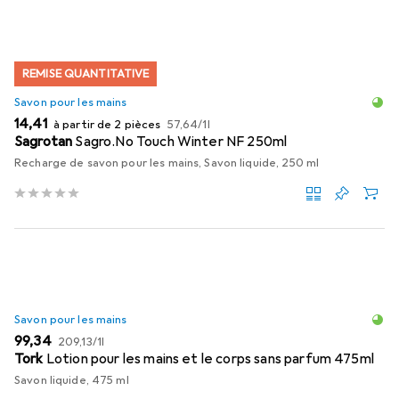
REMISE QUANTITATIVE
Savon pour les mains
EUR
EUR
14,41
à partir de 2 pièces
57,64
/
1l
Sagrotan
Sagro.No Touch Winter NF 250ml
Recharge de savon pour les mains, Savon liquide, 250 ml
Savon pour les mains
EUR
EUR
99,34
209,13
/
1l
Tork
Lotion pour les mains et le corps sans parfum 475ml
Savon liquide, 475 ml