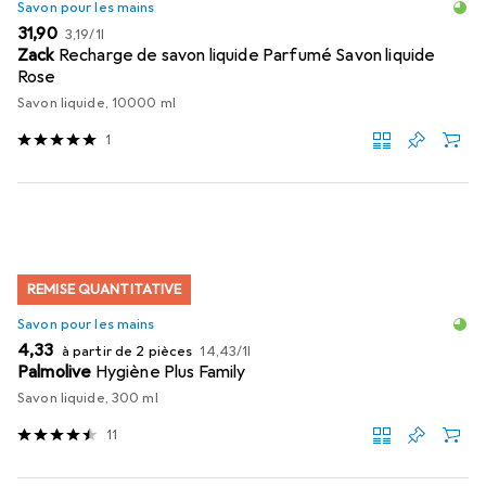
Savon pour les mains
EUR
EUR
31,90
3,19
/
1l
Zack
Recharge de savon liquide Parfumé Savon liquide
Rose
Savon liquide, 10000 ml
1
REMISE QUANTITATIVE
Savon pour les mains
EUR
EUR
4,33
à partir de 2 pièces
14,43
/
1l
Palmolive
Hygiène Plus Family
Savon liquide, 300 ml
11