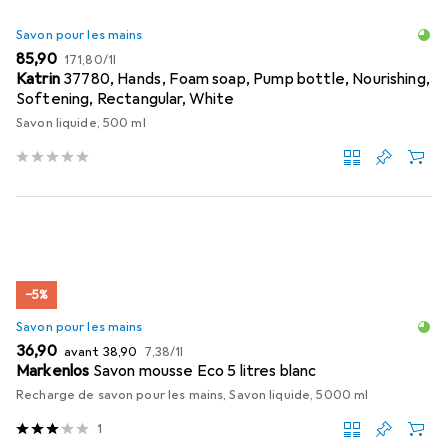
Savon pour les mains
EUR
EUR
85,90
171,80
/
1l
Katrin
37780, Hands, Foam soap, Pump bottle, Nourishing,
Softening, Rectangular, White
Savon liquide, 500 ml
−5%
Savon pour les mains
EUR
EUR
EUR
36,90
avant
38,90
7,38
/
1l
Markenlos
Savon mousse Eco 5 litres blanc
Recharge de savon pour les mains, Savon liquide, 5000 ml
1