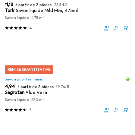
EUR
EUR
11,18
à partir de 2 pièces
23,54
/
1l
Tork
Savon liquide Mild Mini, 475ml
Savon liquide, 475 ml
4
REMISE QUANTITATIVE
Savon pour les mains
EUR
EUR
4,94
à partir de 2 pièces
19,76
/
1l
Sagrotan
Aloe Vera
Savon liquide, 250 ml
5