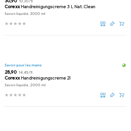
EUR
30,90
10,30
/
1l
Corexx
Handreinigungscreme 3 L Nat.Clean
Savon liquide, 3000 ml
Savon pour les mains
EUR
EUR
28,90
14,45
/
1l
Corexx
Handreinigungscreme 2l
Savon liquide, 2000 ml