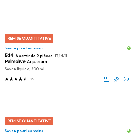
REMISE QUANTITATIVE
Savon pour les mains
EUR
EUR
5,14
à partir de 2 pièces
17,14
/
1l
Palmolive
Aquarium
Savon liquide, 300 ml
25
REMISE QUANTITATIVE
Savon pour les mains