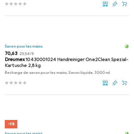
Savon pour les mains
EUR
EUR
70,63
23,54
/
1l
Dreumex
10430001024 Handreiniger One2Clean Spezial-
Kartusche 2,8 kg
Recharge de savon pour les mains, Savon liquide, 3000 ml
−9%
Savon pour les mains