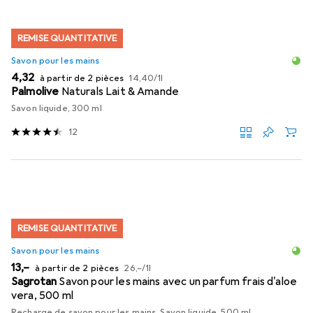
REMISE QUANTITATIVE
Savon pour les mains
EUR
EUR
4,32
à partir de 2 pièces
14,40
/
1l
Palmolive
Naturals Lait & Amande
Savon liquide, 300 ml
12
REMISE QUANTITATIVE
Savon pour les mains
EUR
EUR
13,–
à partir de 2 pièces
26,–
/
1l
Sagrotan
Savon pour les mains avec un parfum frais d'aloe
vera, 500 ml
Recharge de savon pour les mains, Savon liquide, 500 ml