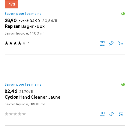
−17%
Savon pour les mains
EUR
EUR
EUR
28,90
avant
34,90
20,64
/
1l
Rapisan
Bag-in-Box
Savon liquide, 1400 ml
1
Savon pour les mains
EUR
EUR
82,46
21,70
/
1l
Cyclon
Hand Cleaner Jaune
Savon liquide, 3800 ml