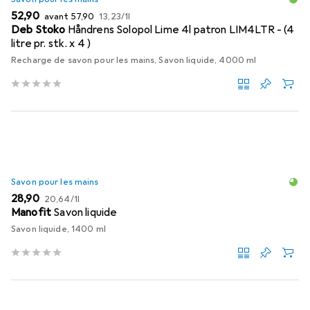
EUR
EUR
EUR
52,90
avant
57,90
13,23
/
1l
Deb Stoko
Håndrens Solopol Lime 4l patron LIM4LTR - (4
litre pr. stk. x 4 )
Recharge de savon pour les mains, Savon liquide, 4000 ml
Savon pour les mains
EUR
EUR
28,90
20,64
/
1l
Manofit
Savon liquide
Savon liquide, 1400 ml