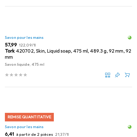
Savon pour les mains
EUR
EUR
57,99
122,09
/
1l
Tork
420702, Skin, Liquid soap, 475 ml, 489.3 g, 92 mm, 92
mm
Savon liquide, 475 ml
REMISE QUANTITATIVE
Savon pour les mains
EUR
EUR
6,41
à partir de 2 pièces
21,37
/
1l