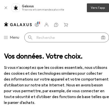
Galaxus
Vers l'app
Trouvez et commandez plus vite
Paramètres
Compte client
Listes de comparaison
Listes d'envies
Panier
Navigation par catégorie
Menu
Recherche
tributeur de savon + porte-savon
Vos données. Votre choix.
Wenko Agropoli
Accessoires
Si vous n’acceptez que les cookies essentiels, nous utilisons
des cookies et des technologies similaires pour collecter
des informations sur votre appareil et votre comportement
Wenko
Agropoli
d’utilisation sur notre site Internet. Nous en avons besoin
pour vous permettre, par exemple, de vous connecter en
toute sécurité et d’utiliser des fonctions de base telles que
le panier d’achats.