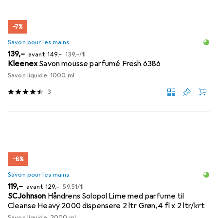
−7%
Savon pour les mains
EUR
EUR
EUR
139,–
avant
149,–
139,–
/
1l
Kleenex
Savon mousse parfumé Fresh 6386
Savon liquide, 1000 ml
3
−8%
Savon pour les mains
EUR
EUR
EUR
119,–
avant
129,–
59,51
/
1l
SCJohnson
Håndrens Solopol Lime med parfume til
Cleanse Heavy 2000 dispensere 2 ltr Grøn,4 fl x 2 ltr/krt
Savon liquide, 2000 ml