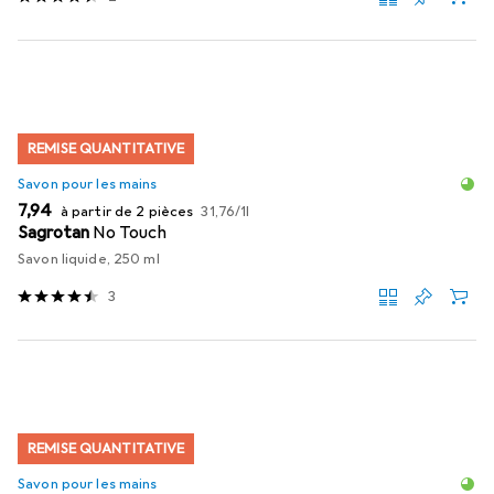
REMISE QUANTITATIVE
Savon pour les mains
EUR
EUR
7,94
à partir de 2 pièces
31,76
/
1l
Sagrotan
No Touch
Savon liquide, 250 ml
3
REMISE QUANTITATIVE
Savon pour les mains