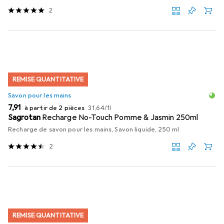
2
REMISE QUANTITATIVE
Savon pour les mains
EUR
EUR
7,91
à partir de 2 pièces
31,64
/
1l
Sagrotan
Recharge No-Touch Pomme & Jasmin 250ml
Recharge de savon pour les mains, Savon liquide, 250 ml
2
REMISE QUANTITATIVE