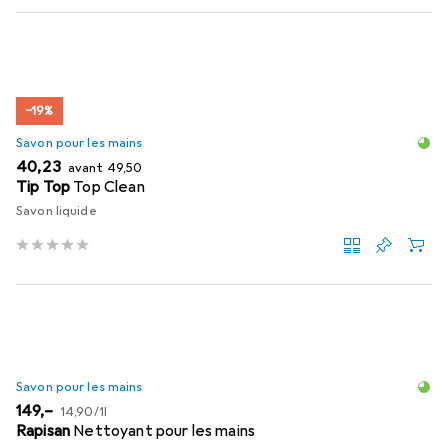
−19%
Savon pour les mains
EUR
EUR
40,23
avant
49,50
Tip Top
Top Clean
Savon liquide
Savon pour les mains
EUR
EUR
149,–
14,90
/
1l
Rapisan
Nettoyant pour les mains