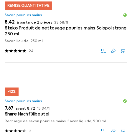
REMISE QUANTITATIVE
Savon pour les mains
EUR
EUR
8,42
à partir de 2 pièces
33,68
/
1l
Stoko
Produit de nettoyage pour les mains Solopol strong
250 ml
Savon liquide, 250 ml
24
−12%
Savon pour les mains
EUR
EUR
EUR
7,67
avant
8,72
15,34
/
1l
Share
Nachfüllbeutel
Recharge de savon pour les mains, Savon liquide, 500 ml
2