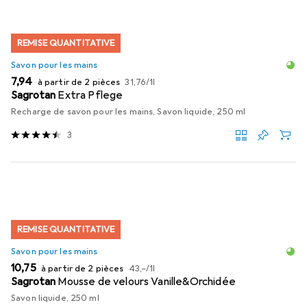
REMISE QUANTITATIVE
Savon pour les mains
EUR
EUR
7,94
à partir de 2 pièces
31,76
/
1l
Sagrotan
Extra Pflege
Recharge de savon pour les mains, Savon liquide, 250 ml
3
REMISE QUANTITATIVE
Savon pour les mains
EUR
EUR
10,75
à partir de 2 pièces
43,–
/
1l
Sagrotan
Mousse de velours Vanille&Orchidée
Savon liquide, 250 ml