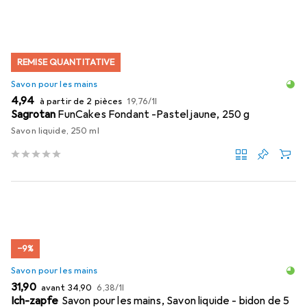
REMISE QUANTITATIVE
Savon pour les mains
EUR
EUR
4,94
à partir de 2 pièces
19,76
/
1l
Sagrotan
FunCakes Fondant -Pastel jaune, 250 g
Savon liquide, 250 ml
−9%
Savon pour les mains
EUR
EUR
EUR
31,90
avant
34,90
6,38
/
1l
Ich-zapfe
Savon pour les mains, Savon liquide - bidon de 5