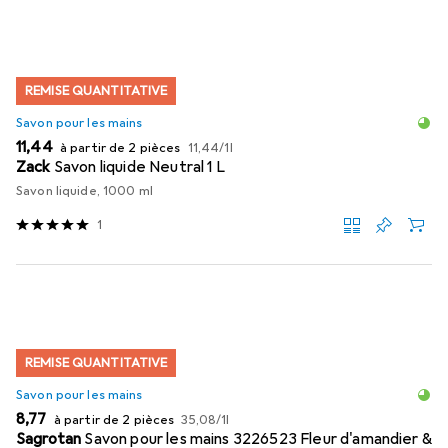
REMISE QUANTITATIVE
Savon pour les mains
EUR
EUR
11,44
à partir de 2 pièces
11,44
/
1l
Zack
Savon liquide Neutral 1 L
Savon liquide, 1000 ml
1
REMISE QUANTITATIVE
Savon pour les mains
EUR
EUR
8,77
à partir de 2 pièces
35,08
/
1l
Sagrotan
Savon pour les mains 3226523 Fleur d'amandier &