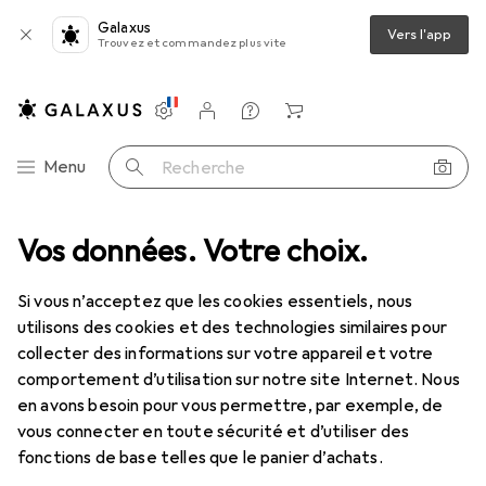
Galaxus
Vers l'app
Trouvez et commandez plus vite
Paramètres
Compte client
Listes de comparaison
Listes d'envies
Panier
Navigation par catégorie
Menu
Recherche
Distributeur de ruban adhésif
Vos données. Votre choix.
Scotch C18 - Distributeur de table
Si vous n’acceptez que les cookies essentiels, nous
utilisons des cookies et des technologies similaires pour
10 images
collecter des informations sur votre appareil et votre
comportement d’utilisation sur notre site Internet. Nous
EUR
36,78
en avons besoin pour vous permettre, par exemple, de
Scotch
C18 - Distributeur de table
vous connecter en toute sécurité et d’utiliser des
fonctions de base telles que le panier d’achats.
Prix en EUR TVA incl.