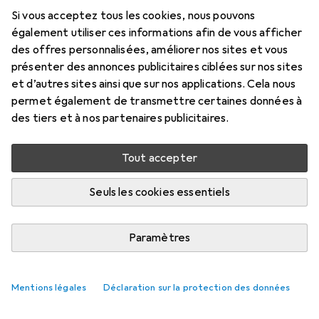
Si vous acceptez tous les cookies, nous pouvons
Évaluations
également utiliser ces informations afin de vous afficher
49
des offres personnalisées, améliorer nos sites et vous
présenter des annonces publicitaires ciblées sur nos sites
et d’autres sites ainsi que sur nos applications. Cela nous
Livré entre mer, 26/8 et ven, 28/8
permet également de transmettre certaines données à
Plus de 10 pièces commandées
des tiers et à nos partenaires publicitaires.
M'informer si le produit est disponible plus tôt
Tout accepter
Ajouter au panier
Seuls les cookies essentiels
Comparer
Ajouter à la liste
Paramètres
i
Livraison gratuite à partir de 39,–
Mentions légales
Déclaration sur la protection des données