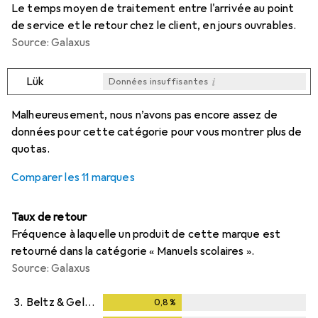
Le temps moyen de traitement entre l'arrivée au point
de service et le retour chez le client, en jours ouvrables.
Source: Galaxus
i
Lük
Données insuffisantes
i
i
i
i
Données insuffisantes
Données insuffisantes
Données insuffisantes
Données insuffisantes
Malheureusement, nous n’avons pas encore assez de
données pour cette catégorie pour vous montrer plus de
quotas.
Comparer les 11 marques
Taux de retour
Fréquence à laquelle un produit de cette marque est
retourné dans la catégorie « Manuels scolaires ».
Source: Galaxus
3.
Beltz & Gelberg
0,8
%
0,8
%