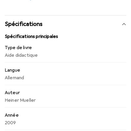
lecture. Quantités, chiffres, problèmes de calcul simples,
exploration de l'espace numérique jusqu'à 10, entre autres
avec des cubes à empiler, des boîtes à secouer et des
maisons de construction.
Spécifications
Spécifications principales
Type de livre
Aide didactique
Langue
Allemand
Auteur
Heiner Mueller
Année
2009