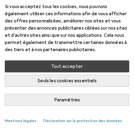
Prix en EUR TVA incl.
Si vous acceptez tous les cookies, nous pouvons
également utiliser ces informations afin de vous afficher
Marque
Évaluations
des offres personnalisées, améliorer nos sites et vous
Plus de produits Lük
7
présenter des annonces publicitaires ciblées sur nos sites
et d’autres sites ainsi que sur nos applications. Cela nous
permet également de transmettre certaines données à
Livré entre ven, 14/8 et mar, 18/8
des tiers et à nos partenaires publicitaires.
5 pièces en stock chez le fournisseur
M'informer si le produit est disponible plus tôt
Tout accepter
Seuls les cookies essentiels
Ajouter au panier
Paramètres
Comparer
Ajouter à la liste
i
Livraison gratuite à partir de 39,–
Mentions légales
Déclaration sur la protection des données