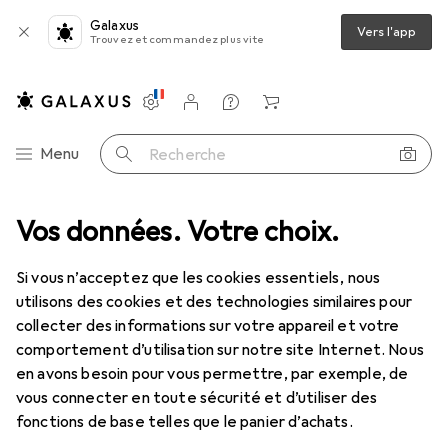
Galaxus
Vers l'app
Trouvez et commandez plus vite
Paramètres
Compte client
Listes de comparaison
Listes d'envies
Panier
Navigation par catégorie
Menu
Recherche
Vos données. Votre choix.
Médias
Livres
Manuels scolaires
Ich komme in die Schule
Si vous n’acceptez que les cookies essentiels, nous
utilisons des cookies et des technologies similaires pour
3 images
collecter des informations sur votre appareil et votre
comportement d’utilisation sur notre site Internet. Nous
EUR
26,95
en avons besoin pour vous permettre, par exemple, de
Ich komme in die Schule
vous connecter en toute sécurité et d’utiliser des
Allemand, Heiner Mueller, 2009
fonctions de base telles que le panier d’achats.