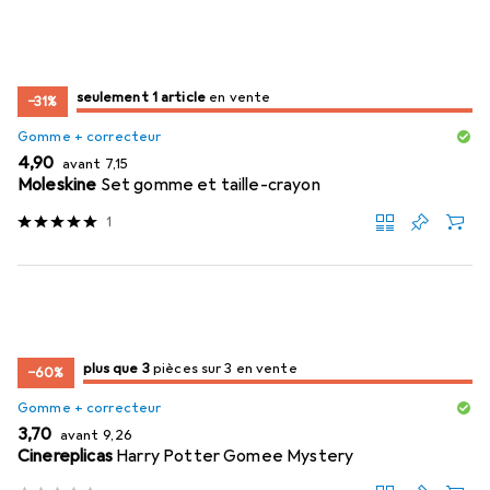
juste 1 pièce
seulement 1 article
en vente
en vente
−31%
Gomme + correcteur
EUR
EUR
4,90
avant
7,15
Moleskine
Set gomme et taille-crayon
1
3
3
plus que 3
/ 3
/ 3 en vente
pièces sur 3 en vente
−60%
Gomme + correcteur
EUR
EUR
3,70
avant
9,26
Cinereplicas
Harry Potter Gomee Mystery