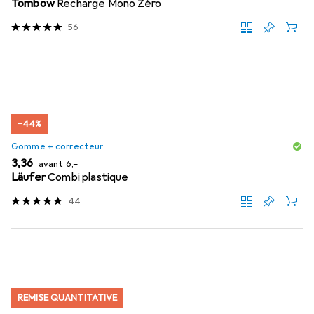
Tombow
Recharge Mono Zéro
56
−44%
Gomme + correcteur
EUR
EUR
3,36
avant
6,–
Läufer
Combi plastique
44
REMISE QUANTITATIVE