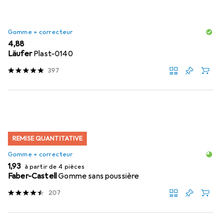
Gomme + correcteur
EUR
4,88
Läufer
Plast-0140
397
REMISE QUANTITATIVE
Gomme + correcteur
EUR
1,93
à partir de 4 pièces
Faber-Castell
Gomme sans poussière
207