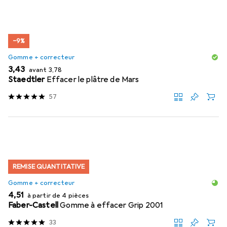
−9%
Gomme + correcteur
EUR
EUR
3,43
avant
3,78
Staedtler
Effacer le plâtre de Mars
57
REMISE QUANTITATIVE
Gomme + correcteur
EUR
4,51
à partir de 4 pièces
Faber-Castell
Gomme à effacer Grip 2001
33