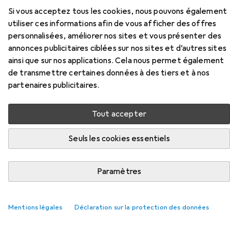
Si vous acceptez tous les cookies, nous pouvons également
utiliser ces informations afin de vous afficher des offres
personnalisées, améliorer nos sites et vous présenter des
annonces publicitaires ciblées sur nos sites et d’autres sites
ainsi que sur nos applications. Cela nous permet également
Accessoires pour Rotring
de transmettre certaines données à des tiers et à nos
VISUCLICK - Crayon à mine fine
partenaires publicitaires.
Ici, vous trouverez des accessoires compatibles avec le
Tout accepter
produit Rotring VISUCLICK - Crayon à mine fine de la
catégorie Gomme + correcteur.
Seuls les cookies essentiels
Populaire
Rotring
Paramètres
Pertinence
Mentions légales
Déclaration sur la protection des données
Liste des produits