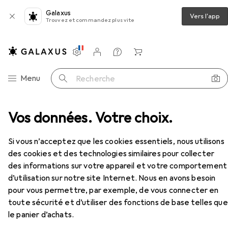
Galaxus
Vers l'app
Trouvez et commandez plus vite
Paramètres
Compte client
Listes de comparaison
Listes d'envies
Panier
Navigation par catégorie
Menu
Recherche
 critérium
Vos données. Votre choix.
Rotring VISUCLICK - Crayon à mine fine
Accessoires
Si vous n’acceptez que les cookies essentiels, nous utilisons
des cookies et des technologies similaires pour collecter
des informations sur votre appareil et votre comportement
d’utilisation sur notre site Internet. Nous en avons besoin
Rotring
VISUCLICK - Crayon à mine
pour vous permettre, par exemple, de vous connecter en
fine
toute sécurité et d’utiliser des fonctions de base telles que
0.50 mm, HB, 1x
le panier d’achats.