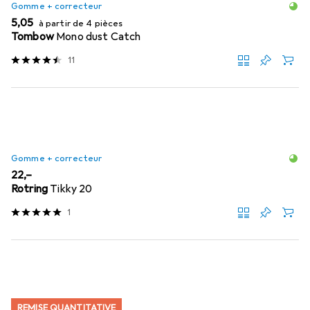
Gomme + correcteur
EUR
5,05
à partir de 4 pièces
Tombow
Mono dust Catch
11
Gomme + correcteur
EUR
22,–
Rotring
Tikky 20
1
REMISE QUANTITATIVE