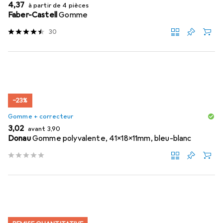
EUR
4,37
à partir de 4 pièces
Faber-Castell
Gomme
30
−23%
Gomme + correcteur
EUR
EUR
3,02
avant
3,90
Donau
Gomme polyvalente, 41x18x11mm, bleu-blanc