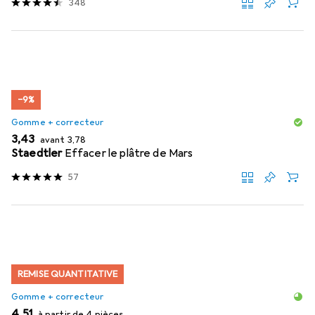
348
−9%
Gomme + correcteur
EUR
EUR
3,43
avant
3,78
Staedtler
Effacer le plâtre de Mars
57
REMISE QUANTITATIVE
Gomme + correcteur
EUR
4,51
à partir de 4 pièces