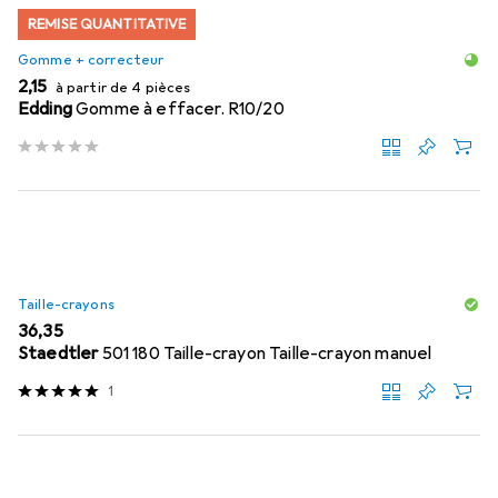
REMISE QUANTITATIVE
Gomme + correcteur
EUR
2,15
à partir de 4 pièces
Edding
Gomme à effacer. R10/20
Taille-crayons
EUR
36,35
Staedtler
501 180 Taille-crayon Taille-crayon manuel
1