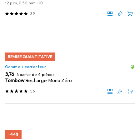
12 pcs, 0.50 mm, HB
39
REMISE QUANTITATIVE
Gomme + correcteur
EUR
3,76
à partir de 4 pièces
Tombow
Recharge Mono Zéro
56
−44%