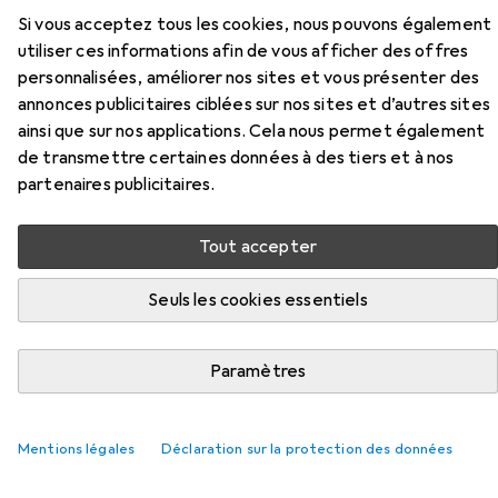
Si vous acceptez tous les cookies, nous pouvons également
Ici, vous trouverez des accessoires compatibles avec le
utiliser ces informations afin de vous afficher des offres
produit Rotring Crayon à mine fine des catégories
personnalisées, améliorer nos sites et vous présenter des
Gomme + correcteur, Taille-crayons et Mines de crayon.
annonces publicitaires ciblées sur nos sites et d’autres sites
ainsi que sur nos applications. Cela nous permet également
de transmettre certaines données à des tiers et à nos
Populaire
Gomme + Correcteur
Taille-Crayons
Mines
partenaires publicitaires.
Pertinence
Tout accepter
Liste des produits
Seuls les cookies essentiels
Gomme + correcteur
Paramètres
EUR
4,88
Läufer
Plast-0140
397
Mentions légales
Déclaration sur la protection des données