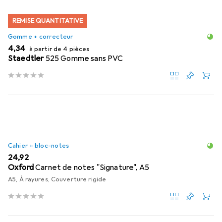
REMISE QUANTITATIVE
Gomme + correcteur
EUR
4,34
à partir de 4 pièces
Staedtler
525 Gomme sans PVC
Cahier + bloc-notes
EUR
24,92
Oxford
Carnet de notes "Signature", A5
A5, À rayures, Couverture rigide