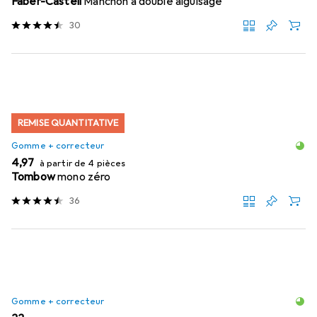
Faber-Castell
Manchon à double aiguisage
30
REMISE QUANTITATIVE
Gomme + correcteur
EUR
4,97
à partir de 4 pièces
Tombow
mono zéro
36
Gomme + correcteur