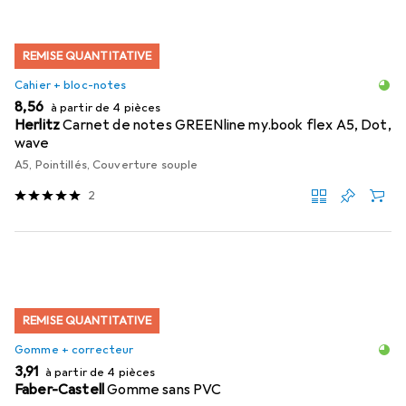
REMISE QUANTITATIVE
Cahier + bloc-notes
EUR
8,56
à partir de 4 pièces
Herlitz
Carnet de notes GREENline my.book flex A5, Dot,
wave
A5, Pointillés, Couverture souple
2
REMISE QUANTITATIVE
Gomme + correcteur
EUR
3,91
à partir de 4 pièces
Faber-Castell
Gomme sans PVC