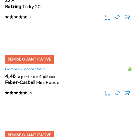
EUR
22,–
Rotring
Tikky 20
1
REMISE QUANTITATIVE
Gomme + correcteur
EUR
4,48
à partir de 4 pièces
Faber-Castell
Mini Pouce
6
REMISE QUANTITATIVE