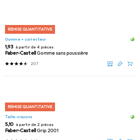
REMISE QUANTITATIVE
Gomme + correcteur
EUR
1,93
à partir de 4 pièces
Faber-Castell
Gomme sans poussière
207
REMISE QUANTITATIVE
Taille-crayons
EUR
5,10
à partir de 2 pièces
Faber-Castell
Grip 2001