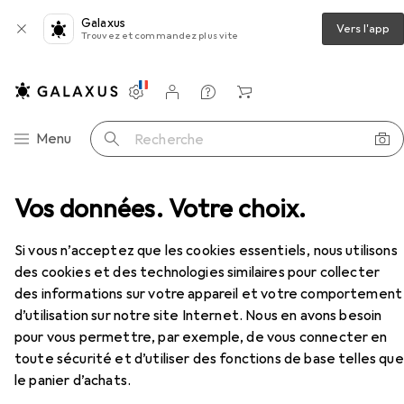
Galaxus
Vers l'app
Trouvez et commandez plus vite
Paramètres
Compte client
Listes de comparaison
Listes d'envies
Panier
Navigation par catégorie
Menu
Recherche
n à papier + critérium
Vos données. Votre choix.
Rotring Crayon à mine fine
Accessoires
EUR
35,89
Si vous n’acceptez que les cookies essentiels, nous utilisons
Rotring
Crayon à mine fine
des cookies et des technologies similaires pour collecter
0.50 mm, HB, 1x
des informations sur votre appareil et votre comportement
d’utilisation sur notre site Internet. Nous en avons besoin
pour vous permettre, par exemple, de vous connecter en
Accessoires pour Rotring Crayon
toute sécurité et d’utiliser des fonctions de base telles que
à mine fine
le panier d’achats.