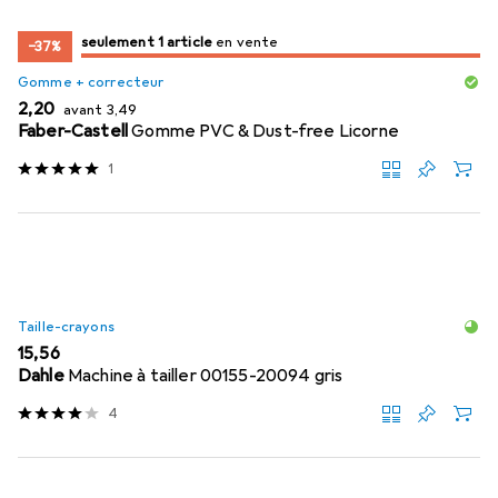
juste 1 pièce
seulement 1 article
en vente
en vente
−37%
Gomme + correcteur
EUR
EUR
2,20
avant
3,49
Faber-Castell
Gomme PVC & Dust-free Licorne
1
Taille-crayons
EUR
15,56
Dahle
Machine à tailler 00155-20094 gris
4