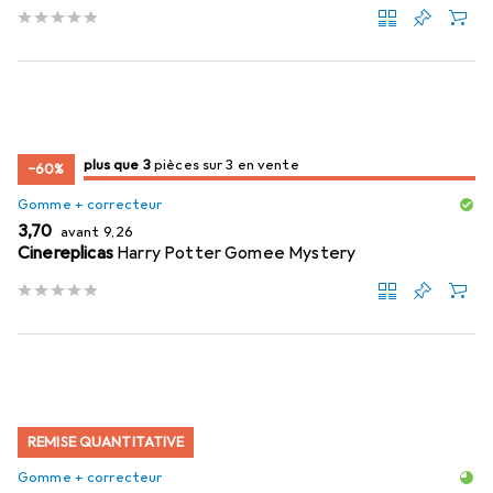
3
3
plus que 3
/ 3
/ 3 en vente
pièces sur 3 en vente
−60%
Gomme + correcteur
EUR
EUR
3,70
avant
9,26
Cinereplicas
Harry Potter Gomee Mystery
REMISE QUANTITATIVE
Gomme + correcteur