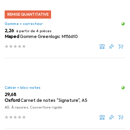
REMISE QUANTITATIVE
Gomme + correcteur
EUR
2,26
à partir de 4 pièces
Maped
Gomme Greenlogic M116610
Cahier + bloc-notes
EUR
29,68
Oxford
Carnet de notes "Signature", A5
A5, À rayures, Couverture rigide