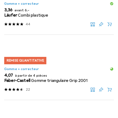
Gomme + correcteur
EUR
EUR
3,36
avant
6,–
Läufer
Combi plastique
44
REMISE QUANTITATIVE
Gomme + correcteur
EUR
4,07
à partir de 4 pièces
Faber-Castell
Gomme triangulaire Grip 2001
22