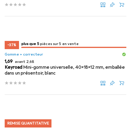
5
5
plus que 5
/ 5
/ 5 en vente
pièces sur 5 en vente
−37%
Gomme + correcteur
EUR
EUR
1,69
avant
2,68
Keyroad
Mini-gomme universelle, 40x18x12 mm, emballée
dans un présentoir, blanc
REMISE QUANTITATIVE