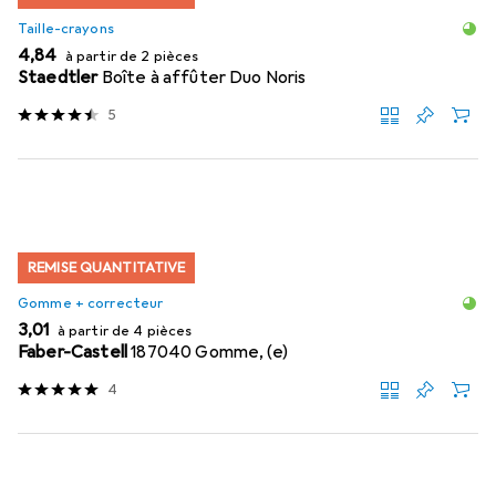
Taille-crayons
EUR
4,84
à partir de 2 pièces
Staedtler
Boîte à affûter Duo Noris
5
REMISE QUANTITATIVE
Gomme + correcteur
EUR
3,01
à partir de 4 pièces
Faber-Castell
187040 Gomme, (e)
4