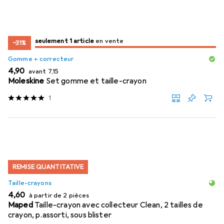
juste 1 pièce
seulement 1 article
en vente
en vente
−31%
Gomme + correcteur
EUR
EUR
4,90
avant
7,15
Moleskine
Set gomme et taille-crayon
1
REMISE QUANTITATIVE
Taille-crayons
EUR
4,60
à partir de 2 pièces
Maped
Taille-crayon avec collecteur Clean, 2 tailles de
crayon, p.assorti, sous blister