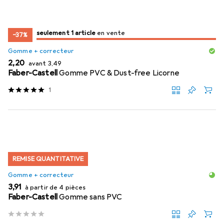
juste 1 pièce
seulement 1 article
en vente
en vente
−37%
Gomme + correcteur
EUR
EUR
2,20
avant
3,49
Faber-Castell
Gomme PVC & Dust-free Licorne
1
REMISE QUANTITATIVE
Gomme + correcteur
EUR
3,91
à partir de 4 pièces
Faber-Castell
Gomme sans PVC