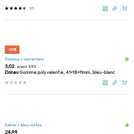
30
−23%
Gomme + correcteur
EUR
EUR
3,02
avant
3,90
Donau
Gomme polyvalente, 41x18x11mm, bleu-blanc
Cahier + bloc-notes
EUR
24,99