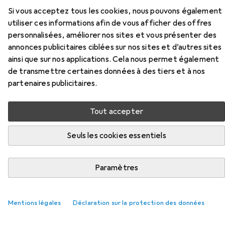
produit Rotring 600 des catégories Mines de crayon,
Si vous acceptez tous les cookies, nous pouvons également
Gomme + correcteur et Taille-crayons.
utiliser ces informations afin de vous afficher des offres
personnalisées, améliorer nos sites et vous présenter des
annonces publicitaires ciblées sur nos sites et d’autres sites
Populaire
Mines De Crayon
Rotring
Gomme + Correc
ainsi que sur nos applications. Cela nous permet également
de transmettre certaines données à des tiers et à nos
Pertinence
partenaires publicitaires.
Liste des produits
Tout accepter
Seuls les cookies essentiels
REMISE QUANTITATIVE
Mines de crayon
Paramètres
EUR
14,93
à partir de 3 pièces
Rotring
Tikky
12 pcs, 0.50 mm, HB
Mentions légales
Déclaration sur la protection des données
85