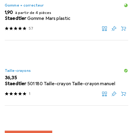
Gomme + correcteur
EUR
1,90
à partir de 4 pièces
Staedtler
Gomme Mars plastic
57
Taille-crayons
EUR
36,35
Staedtler
501 180 Taille-crayon Taille-crayon manuel
1