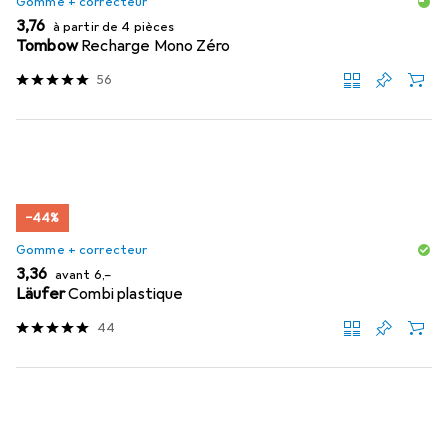
Gomme + correcteur
EUR
3,76
à partir de 4 pièces
Tombow
Recharge Mono Zéro
56
−44%
Gomme + correcteur
EUR
EUR
3,36
avant
6,–
Läufer
Combi plastique
44