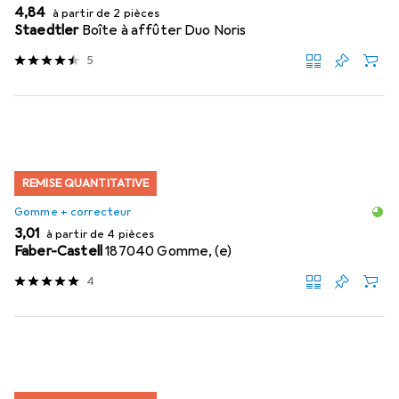
EUR
4,84
à partir de 2 pièces
Staedtler
Boîte à affûter Duo Noris
5
REMISE QUANTITATIVE
Gomme + correcteur
EUR
3,01
à partir de 4 pièces
Faber-Castell
187040 Gomme, (e)
4