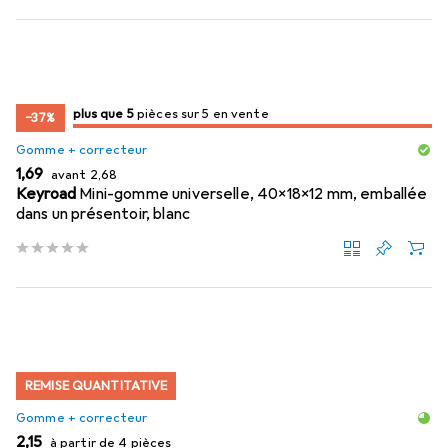
5
5
plus que 5
/ 5
/ 5 en vente
pièces sur 5 en vente
−37%
Gomme + correcteur
EUR
EUR
1,69
avant
2,68
Keyroad
Mini-gomme universelle, 40x18x12 mm, emballée
dans un présentoir, blanc
REMISE QUANTITATIVE
Gomme + correcteur
EUR
2,15
à partir de 4 pièces