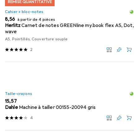
REMISE QUANTITATIVE
Cahier + bloc-notes
EUR
8,56
à partir de 4 pièces
Herlitz
Carnet de notes GREENline my.book flex A5, Dot,
wave
A5, Pointillés, Couverture souple
2
Taille-crayons
EUR
15,57
Dahle
Machine à tailler 00155-20094 gris
4