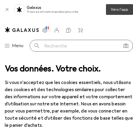
Galaxus
Vers l'app
Trouvez et commandez plus vite
Paramètres
Compte client
Listes de comparaison
Listes d'envies
Panier
Navigation par catégorie
Menu
Recherche
olage
Vos données. Votre choix.
Crayon à papier + critérium
Rotring 600
Accessoires
EUR
33,02
Si vous n’acceptez que les cookies essentiels, nous utilisons
Rotring
600
des cookies et des technologies similaires pour collecter
0.50 mm, HB
des informations sur votre appareil et votre comportement
d’utilisation sur notre site Internet. Nous en avons besoin
pour vous permettre, par exemple, de vous connecter en
Accessoires pour Rotring 600
toute sécurité et d’utiliser des fonctions de base telles que
le panier d’achats.
Ici, vous trouverez des accessoires compatibles avec le