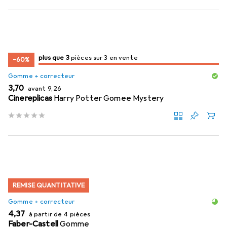
3
3
plus que 3
/ 3
/ 3 en vente
pièces sur 3 en vente
−60%
Gomme + correcteur
EUR
EUR
3,70
avant
9,26
Cinereplicas
Harry Potter Gomee Mystery
REMISE QUANTITATIVE
Gomme + correcteur
EUR
4,37
à partir de 4 pièces
Faber-Castell
Gomme