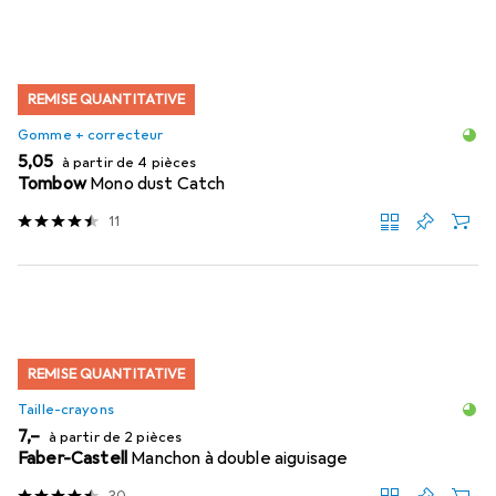
REMISE QUANTITATIVE
Gomme + correcteur
EUR
5,05
à partir de 4 pièces
Tombow
Mono dust Catch
11
REMISE QUANTITATIVE
Taille-crayons
EUR
7,–
à partir de 2 pièces
Faber-Castell
Manchon à double aiguisage
30