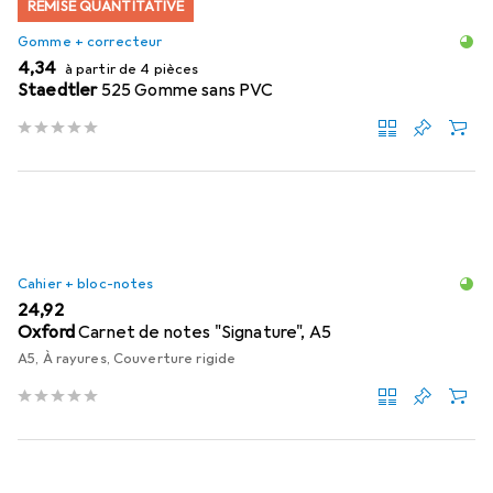
REMISE QUANTITATIVE
Gomme + correcteur
EUR
4,34
à partir de 4 pièces
Staedtler
525 Gomme sans PVC
Cahier + bloc-notes
EUR
24,92
Oxford
Carnet de notes "Signature", A5
A5, À rayures, Couverture rigide