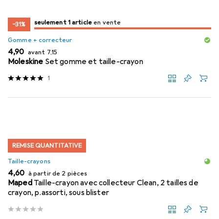
juste 1 pièce
seulement 1 article
en vente
en vente
−31%
Gomme + correcteur
EUR
EUR
4,90
avant
7,15
Moleskine
Set gomme et taille-crayon
1
REMISE QUANTITATIVE
Taille-crayons
EUR
4,60
à partir de 2 pièces
Maped
Taille-crayon avec collecteur Clean, 2 tailles de
crayon, p.assorti, sous blister