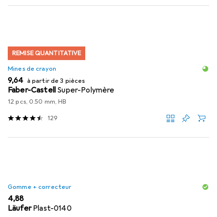
REMISE QUANTITATIVE
Mines de crayon
EUR
9,64
à partir de 3 pièces
Faber-Castell
Super-Polymère
12 pcs, 0.50 mm, HB
129
Gomme + correcteur
EUR
4,88
Läufer
Plast-0140