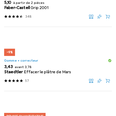
EUR
5,10
à partir de 2 pièces
Faber-Castell
Grip 2001
348
−9%
Gomme + correcteur
EUR
EUR
3,43
avant
3,78
Staedtler
Effacer le plâtre de Mars
57