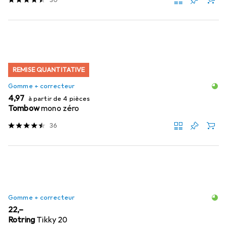
REMISE QUANTITATIVE
Gomme + correcteur
EUR
4,97
à partir de 4 pièces
Tombow
mono zéro
36
Gomme + correcteur
EUR
22,–
Rotring
Tikky 20