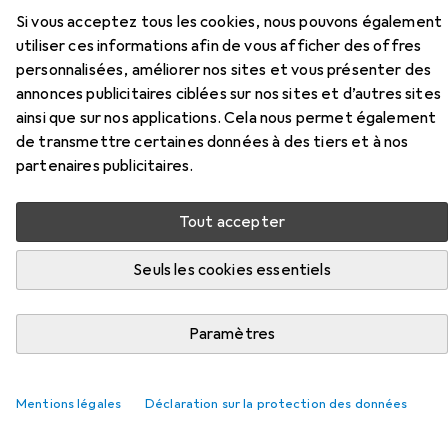
soutien
Si vous acceptez tous les cookies, nous pouvons également
utiliser ces informations afin de vous afficher des offres
Ici, vous trouverez des accessoires compatibles avec le
personnalisées, améliorer nos sites et vous présenter des
produit Han Plaque de soutien de la catégorie Porte-
annonces publicitaires ciblées sur nos sites et d’autres sites
cartes.
ainsi que sur nos applications. Cela nous permet également
Pertinence
de transmettre certaines données à des tiers et à nos
partenaires publicitaires.
Liste des produits
Tout accepter
Porte-cartes
Seuls les cookies essentiels
EUR
32,91
Han
Boîte à fiches A5 paysage
A5
Paramètres
82
Mentions légales
Déclaration sur la protection des données