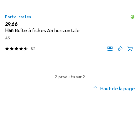
Porte-cartes
EUR
29,66
Han
Boîte à fiches A5 horizontale
A5
82
2 produits sur 2
Haut de la page