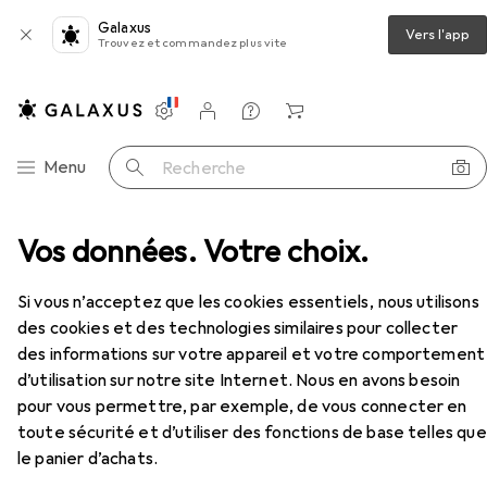
Galaxus
Vers l'app
Trouvez et commandez plus vite
Paramètres
Compte client
Listes de comparaison
Listes d'envies
Panier
Navigation par catégorie
Menu
Recherche
 archiver
Vos données. Votre choix.
Porte-cartes
Han Plaque de soutien
Accessoires
Si vous n’acceptez que les cookies essentiels, nous utilisons
EUR
4,94
à partir de 2 pièces
des cookies et des technologies similaires pour collecter
Han
Plaque de soutien
des informations sur votre appareil et votre comportement
d’utilisation sur notre site Internet. Nous en avons besoin
pour vous permettre, par exemple, de vous connecter en
toute sécurité et d’utiliser des fonctions de base telles que
Accessoires pour Han Plaque de
le panier d’achats.