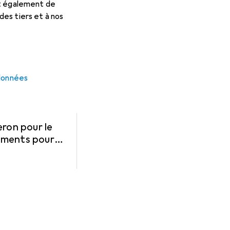
et également de
es tiers et à nos
 données
ron pour le
aliments pour