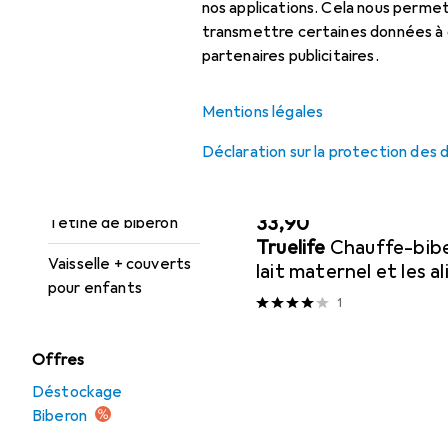
nos applications. Cela nous perm
Biberon : accessoires
Trier par
:
Pertinence
transmettre certaines données à d
Chauffe-biberons
partenaires publicitaires.
Liste des produits
Récipients à
Mentions légales
nourriture pour
bébés
Déclaration sur la protection des
Stérilisateur
Chauffe-biberons
EUR
33,90
Tétine de biberon
Truelife
Chauffe-bibe
Vaisselle + couverts
lait maternel et les 
pour enfants
bébé
1
Offres
Déstockage
Biberon