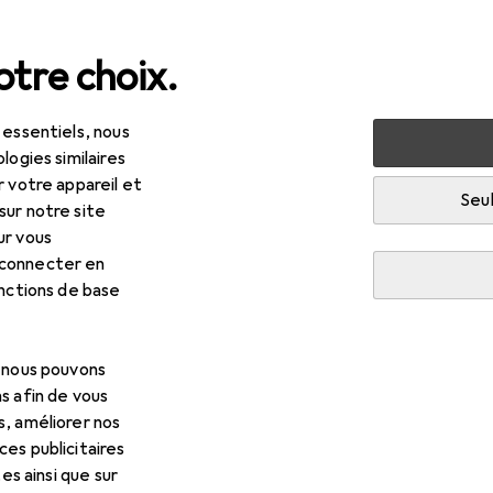
tre choix.
 essentiels, nous
Allaitement + nutrition
Préparation nourriture pour bébé
logies similaires
r votre appareil et
Seul
sur notre site
R
,90
ur vous
AM
Starter Cup, assorti
 connecter en
 ml
onctions de base
, nous pouvons
s afin de vous
 pour MAM Starter Cup, asso
s, améliorer nos
es publicitaires
tes ainsi que sur
cessoires compatibles avec le produit MAM Starter Cup, assorti