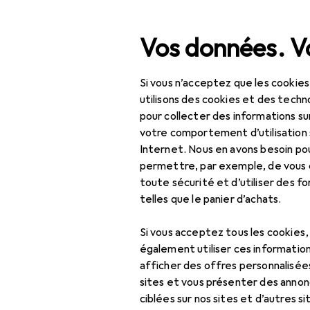
Recherche
Vos données. Vo
Si vous n’acceptez que les cookies
Navigation par catégorie
Tout l'assortiment
Bébé + parents
Tout l'assortiment
utilisons des cookies et des techno
pour collecter des informations su
Bébé + parents
votre comportement d’utilisation 
EU
58
Internet. Nous en avons besoin po
Allaitement +
M
permettre, par exemple, de vous
nutrition
150
toute sécurité et d’utiliser des f
telles que le panier d’achats.
Préparation nourriture
pour bébé
Si vous acceptez tous les cookies
Appareil de cuisson
également utiliser ces information
Accessoires
pour bébé
afficher des offres personnalisée
sites et vous présenter des annonc
Biberon
ciblées sur nos sites et d’autres si
Ici, vous trouverez des ac