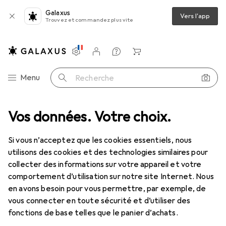
Galaxus
Vers l'app
Trouvez et commandez plus vite
Paramètres
Compte client
Listes de comparaison
Listes d'envies
Panier
Navigation par catégorie
Menu
Recherche
Ferplast
Vos données. Votre choix.
Fabricant
Si vous n’acceptez que les cookies essentiels, nous
utilisons des cookies et des technologies similaires pour
Voir les catégories
collecter des informations sur votre appareil et votre
comportement d’utilisation sur notre site Internet. Nous
J'aime cette marque
en avons besoin pour vous permettre, par exemple, de
vous connecter en toute sécurité et d’utiliser des
En savoir plus sur Ferplast
fonctions de base telles que le panier d’achats.