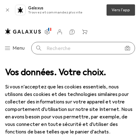
Galaxus
Vers l'app
Trouvez et commandez plus vite
Paramètres
Compte client
Listes de comparaison
Listes d'envies
Panier
Navigation par catégorie
Menu
Recherche
Mode
Vos données. Votre choix.
Tout en mode
Montres + bijoux
Bijoux
Piercing
Piercing
Si vous n’acceptez que les cookies essentiels, nous
utilisons des cookies et des technologies similaires pour
collecter des informations sur votre appareil et votre
Produits
Forum
comportement d’utilisation sur notre site Internet. Nous
en avons besoin pour vous permettre, par exemple, de
vous connecter en toute sécurité et d’utiliser des
fonctions de base telles que le panier d’achats.