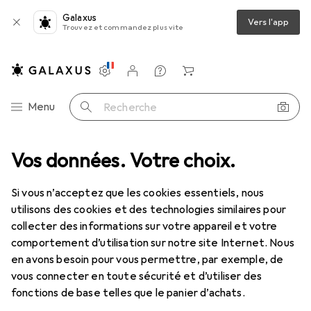
Galaxus
Vers l'app
Trouvez et commandez plus vite
Paramètres
Compte client
Listes de comparaison
Listes d'envies
Panier
Navigation par catégorie
Menu
Recherche
Vos données. Votre choix.
Mode
Femmes
Montres + bijoux
Bijoux
Pendentif
Pendentif
Si vous n’acceptez que les cookies essentiels, nous
utilisons des cookies et des technologies similaires pour
collecter des informations sur votre appareil et votre
Produits
Forum
comportement d’utilisation sur notre site Internet. Nous
en avons besoin pour vous permettre, par exemple, de
vous connecter en toute sécurité et d’utiliser des
fonctions de base telles que le panier d’achats.