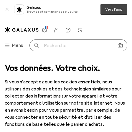
Galaxus
Vers l'app
Trouvez et commandez plus vite
Paramètres
Compte client
Listes de comparaison
Listes d'envies
Panier
Navigation par catégorie
Menu
Recherche
Vos données. Votre choix.
Si vous n’acceptez que les cookies essentiels, nous
utilisons des cookies et des technologies similaires pour
collecter des informations sur votre appareil et votre
comportement d’utilisation sur notre site Internet. Nous
en avons besoin pour vous permettre, par exemple, de
vous connecter en toute sécurité et d’utiliser des
fonctions de base telles que le panier d’achats.