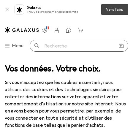
Galaxus
Vers l'app
Trouvez et commandez plus vite
Paramètres
Compte client
Listes de comparaison
Listes d'envies
Panier
Navigation par catégorie
Menu
Recherche
 + home office
Vos données. Votre choix.
Accessoires pour le poste de travail
Sous-main
Sous-main
Si vous n’acceptez que les cookies essentiels, nous
utilisons des cookies et des technologies similaires pour
collecter des informations sur votre appareil et votre
Produits
Forum
comportement d’utilisation sur notre site Internet. Nous
en avons besoin pour vous permettre, par exemple, de
vous connecter en toute sécurité et d’utiliser des
fonctions de base telles que le panier d’achats.