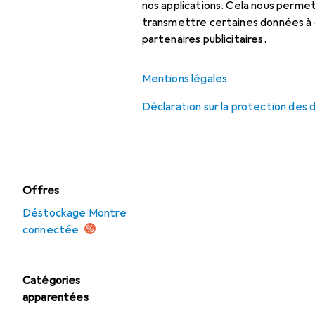
nos applications. Cela nous perm
fréquence cardiaque
transmettre certaines données à d
Montre
partenaires publicitaires.
Montre connectée
Mentions légales
Montre connectée :
Déclaration sur la protection des
accessoires
Sangles de montre
Offres
Déstockage Montre
connectée
Catégories
apparentées