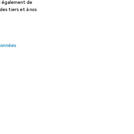
et également de
es tiers et à nos
 données