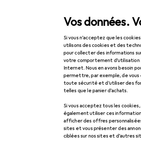
Recherche
Vos données. Vo
Si vous n’acceptez que les cookies
Navigation par catégorie
Tout l'assortiment
utilisons des cookies et des techno
pour collecter des informations su
IT + multimédia
votre comportement d’utilisation 
Internet. Nous en avons besoin po
Wearables
permettre, par exemple, de vous
Bague connectée
toute sécurité et d’utiliser des f
telles que le panier d’achats.
Bague connectée :
accessoires
Si vous acceptez tous les cookies
également utiliser ces information
Film de protection
afficher des offres personnalisée
pour smartwatch
sites et vous présenter des annonc
ciblées sur nos sites et d’autres si
Moniteur de