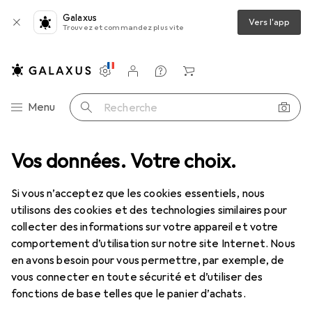
Galaxus
Vers l'app
Trouvez et commandez plus vite
Paramètres
Compte client
Listes de comparaison
Listes d'envies
Panier
Navigation par catégorie
Menu
Recherche
ent
Vos données. Votre choix.
IT + multimédia
Enregistrer + dicter
Enregistreur audio
Enregistreur audio
Si vous n’acceptez que les cookies essentiels, nous
utilisons des cookies et des technologies similaires pour
collecter des informations sur votre appareil et votre
Produits
Forum
comportement d’utilisation sur notre site Internet. Nous
en avons besoin pour vous permettre, par exemple, de
vous connecter en toute sécurité et d’utiliser des
fonctions de base telles que le panier d’achats.