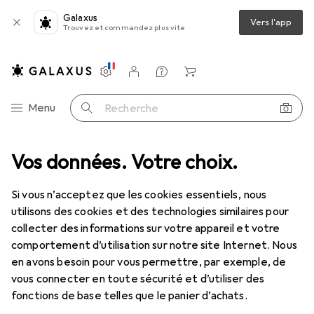
Galaxus
Vers l'app
Trouvez et commandez plus vite
Paramètres
Compte client
Listes de comparaison
Listes d'envies
Panier
Navigation par catégorie
Menu
Recherche
IT + multimédia
Vos données. Votre choix.
Enregistrer + dicter
Dictaphone : accessoires
Dictaphone : accessoires
Si vous n’acceptez que les cookies essentiels, nous
utilisons des cookies et des technologies similaires pour
collecter des informations sur votre appareil et votre
Produits
Forum
comportement d’utilisation sur notre site Internet. Nous
en avons besoin pour vous permettre, par exemple, de
vous connecter en toute sécurité et d’utiliser des
fonctions de base telles que le panier d’achats.